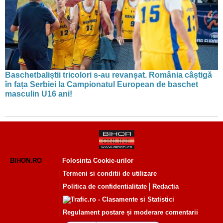
Baschetbaliștii tricolori s-au revanșat. România câștigă
în fața Serbiei la Campionatul European de baschet
masculin U16 ani!
BIHON.RO
Folosinta Cookie-urilor
Termeni si conditii de utilizare
Politica de confidentialitate
Redactia
Regulament postare și moderare comentarii