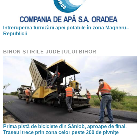
Întreruperea furnizării apei potabile în zona Magheru–
Republicii
BIHON ŞTIRILE JUDEŢULUI BIHOR
Prima pistă de biciclete din Sâniob, aproape de final.
Traseul trece prin zona celor peste 200 de pivnițe