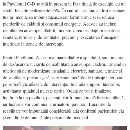
la Pavilionul C-D se află în prezent în faza finală de execuție, cu un
stadiu fizic de realizare de 95%. În cadrul acestuia, au fost efectuate
lucrări menite să îmbunătățească confortul termic și să reducă
pierderile de căldură și consumul energetic. Acestea au inclus:
reabilitarea anvelopei clădirii, modernizarea instalațiilor electrice,
sanitare, termice și de ventilație, precum și executarea finisajelor
interioare în zonele de intervenție.
Pentru Pavilionul A, cea mai mare clădire a spitalului, sunt în curs
de desfășurare lucrările de reabilitare a anvelopei clădirii, urmând ca
ulterior să fie modernizate instalațiile electrice, sanitare, termice și
de ventilație, precum și să se execute lucrările de finisaje interioare
pe suprafețele afectate de intervenție. În ciuda amplorii lucrărilor,
activitatea spitalului nu este oprită. Odată ce vor fi finalizate
lucrările la un pavilion, pacienții vor fi mutați în clădirea reabilitată,
iar lucrările vor continua la următorul pavilion. Lucrările de
reabilitare vor îmbunătăți considerabil atât confortul pacienților, cât
și condițiile de muncă ale personalului medical.