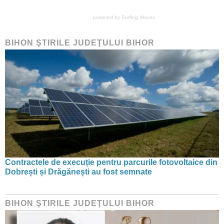
powered by
Surfing Waves
BIHON ŞTIRILE JUDEŢULUI BIHOR
Contractele de execuție pentru parcurile fotovoltaice din
Dobrești și Drăgănești au fost semnate
BIHON ŞTIRILE JUDEŢULUI BIHOR