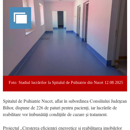
Foto: Stadiul lucrărilor la Spitalul de Psihiatrie din Nucet 12.08.2025
Spitalul de Psihiatrie Nucet, aflat în subordinea Consiliului Județean
Bihor, dispune de 226 de paturi pentru pacienți, iar lucrările de
reabilitare vor îmbunătăți condițiile de cazare și tratament.
Proiectul „Creșterea eficienței energetice și reabilitarea imobilelor