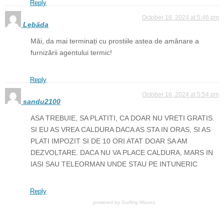
Reply
October 16, 2024 at 5:46 pm
Lebăda
Măi, da mai terminați cu prostiile astea de amânare a
furnizării agentului termic!
Reply
October 16, 2024 at 5:54 pm
sandu2100
ASA TREBUIE, SA PLATITI, CA DOAR NU VRETI GRATIS.
SI EU AS VREA CALDURA DACA AS STA IN ORAS, SI AS
PLATI IMPOZIT SI DE 10 ORI ATAT DOAR SA AM
DEZVOLTARE. DACA NU VA PLACE CALDURA, MARS IN
IASI SAU TELEORMAN UNDE STAU PE INTUNERIC
Reply
powered by
Surfing Waves