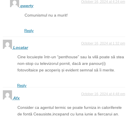
October 16, 2024 at 4:24 pm
qwerty
Comunismul nu a murit!
Reply
October 16, 2024 at 1:32 pm
Locatar
Cine locuiește într-un “penthouse” sau la vilă poate să stea
non-stop cu televizorul pornit, dacă are panour(i)
fotovoltaice pe acoperiș și evident semnal să îi merite.
Reply
October 16, 2024 at 4:48 pm
Afx
Consider ca agentul termic se poate furniza in caloriferele
de fontă Ceausiste,incepand cu luna iunie a fiercarui an.