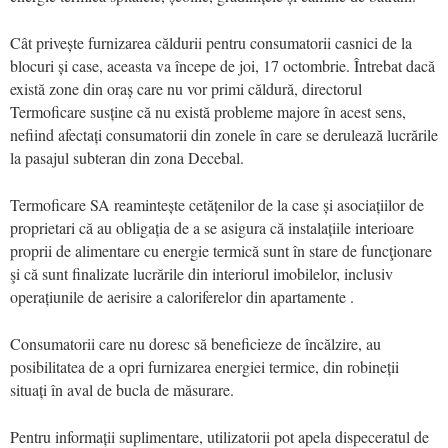
Cât privește furnizarea căldurii pentru consumatorii casnici de la
blocuri și case, aceasta va începe de joi, 17 octombrie. Întrebat dacă
există zone din oraș care nu vor primi căldură, directorul
Termoficare susține că nu există probleme majore în acest sens,
nefiind afectați consumatorii din zonele în care se derulează lucrările
la pasajul subteran din zona Decebal.
Termoficare SA reamintește cetățenilor de la case și asociațiilor de
proprietari că au obligația de a se asigura că instalațiile interioare
proprii de alimentare cu energie termică sunt în stare de funcţionare
şi că sunt finalizate lucrările din interiorul imobilelor, inclusiv
operațiunile de aerisire a caloriferelor din apartamente .
Consumatorii care nu doresc să beneficieze de încălzire, au
posibilitatea de a opri furnizarea energiei termice, din robineții
situați în aval de bucla de măsurare.
Pentru informații suplimentare, utilizatorii pot apela dispeceratul de