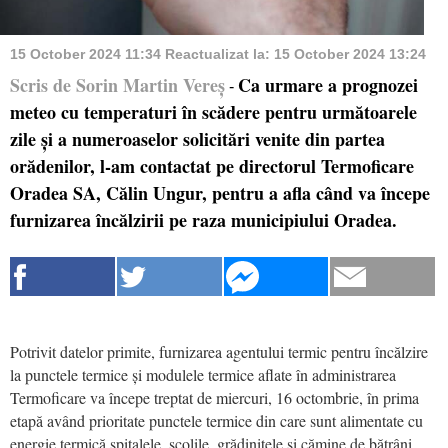
15 October 2024 11:34
Reactualizat la:
15 October 2024 13:24
Scris de Sorin Martin Vereș
Ca urmare a prognozei
-
meteo cu temperaturi în scădere pentru următoarele
zile și a numeroaselor solicitări venite din partea
orădenilor, l-am contactat pe directorul Termoficare
Oradea SA, Călin Ungur, pentru a afla când va începe
furnizarea încălzirii pe raza municipiului Oradea.
Potrivit datelor primite, furnizarea agentului termic pentru încălzire
la punctele termice și modulele termice aflate în administrarea
Termoficare va începe treptat de miercuri, 16 octombrie, în prima
etapă având prioritate punctele termice din care sunt alimentate cu
energie termică spitalele, școlile, grădinițele și cămine de bătrâni.