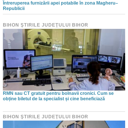
Întreruperea furnizării apei potabile în zona Magheru–
Republicii
BIHON ŞTIRILE JUDEŢULUI BIHOR
RMN sau CT gratuit pentru bolnavii cronici. Cum se
obține biletul de la specialist și cine beneficiază
BIHON ŞTIRILE JUDEŢULUI BIHOR