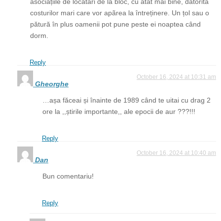
asociațiile de locatari de la bloc, cu atât mai bine, datoritã
costurilor mari care vor apãrea la întreținere. Un țol sau o
pătură în plus oamenii pot pune peste ei noaptea când
dorm.
Reply
October 16, 2024 at 10:31 am
Gheorghe
…așa făceai și înainte de 1989 când te uitai cu drag 2
ore la ,,știrile importante,, ale epocii de aur ???!!!
Reply
October 16, 2024 at 10:40 am
Dan
Bun comentariu!
Reply