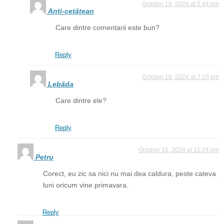
October 16, 2024 at 5:44 pm
Anti-cetățean
Care dintre comentarii este bun?
Reply
October 16, 2024 at 7:10 pm
Lebăda
Care dintre ele?
Reply
October 16, 2024 at 12:24 pm
Petru
Corect, eu zic sa nici nu mai dea caldura, peste cateva
luni oricum vine primavara.
Reply