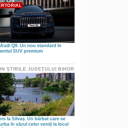
ERTORIAL
 Audi Q9. Un nou standard în
entul SUV premium
ON ŞTIRILE JUDEŢULUI BIHOR
rs la Silvaș. Un bărbat care se
rba în văzul celor veniți la locul