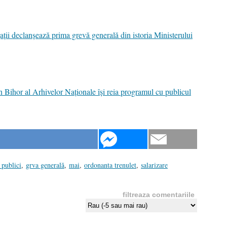
ții declanșează prima grevă generală din istoria Ministerului
 Bihor al Arhivelor Naționale își reia programul cu publicul
 publici
,
grva generală
,
mai
,
ordonanta trenulet
,
salarizare
filtreaza comentariile