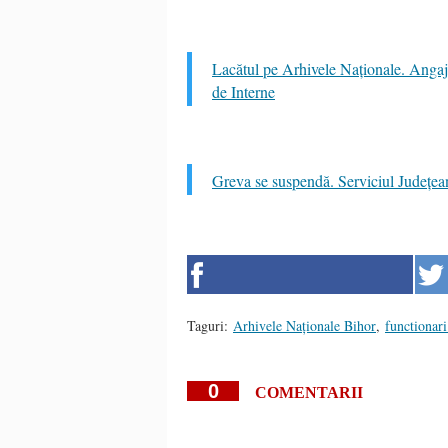
Lacătul pe Arhivele Naționale. Angaja
de Interne
Greva se suspendă. Serviciul Județean
Taguri:
Arhivele Naționale Bihor
,
functionari
0
COMENTARII