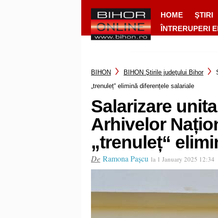
HOME
ŞTIRI
ÎNTRERUPERI 
BIHON
BIHON Ştirile judeţului Bihor
„trenuleț“ elimină diferențele salariale
Salarizare unita
Arhivelor Națio
„trenuleț“ elimi
De
Ramona Pașcu
la 1 January 2025 12:34