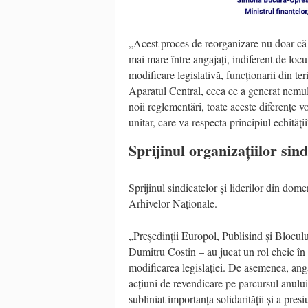
„Acest proces de reorganizare nu doar că a 
mai mare între angajați, indiferent de locul
modificare legislativă, funcționarii din te
Aparatul Central, ceea ce a generat nemulț
noii reglementări, toate aceste diferențe vo
unitar, care va respecta principiul echităț
Sprijinul organizațiilor sind
Sprijinul sindicatelor și liderilor din dome
Arhivelor Naționale.
„Președinții Europol, Publisind și Blocul
Dumitru Costin – au jucat un rol cheie în s
modificarea legislației. De asemenea, angaj
acțiuni de revendicare pe parcursul anulu
subliniat importanța solidarității și a pre