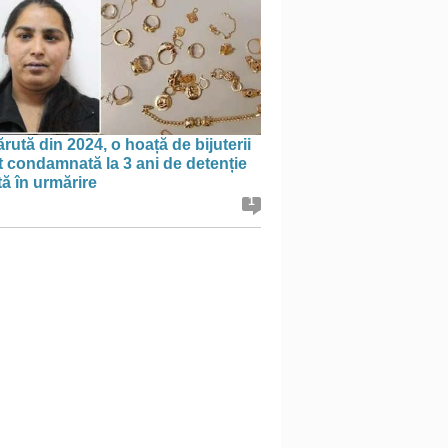
rută din 2024, o hoață de bijuterii
t condamnată la 3 ani de detenție
tă în urmărire
1