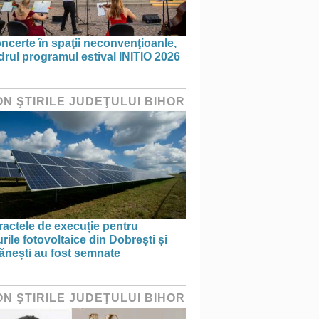
ncerte în spaţii neconvenţioanle,
drul programul estival INITIO 2026
ON ŞTIRILE JUDEŢULUI BIHOR
actele de execuție pentru
rile fotovoltaice din Dobrești și
ănești au fost semnate
ON ŞTIRILE JUDEŢULUI BIHOR