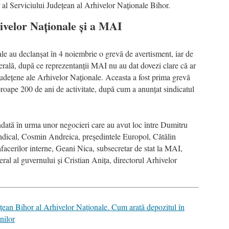
 al Serviciului Județean al Arhivelor Naționale Bihor.
ivelor Naționale și a MAI
le au declanșat în 4 noiembrie o grevă de avertisment, iar de
nerală, după ce reprezentanții MAI nu au dat dovezi clare că ar
județene ale Arhivelor Naționale. Aceasta a fost prima grevă
proape 200 de ani de activitate, după cum a anunțat sindicatul
endată în urma unor negocieri care au avut loc între Dumitru
indical, Cosmin Andreica, președintele Europol, Cătălin
afacerilor interne, Geani Nica, subsecretar de stat la MAI,
al al guvernului și Cristian Anița, directorul Arhivelor
ețean Bihor al Arhivelor Naționale. Cum arată depozitul în
nilor