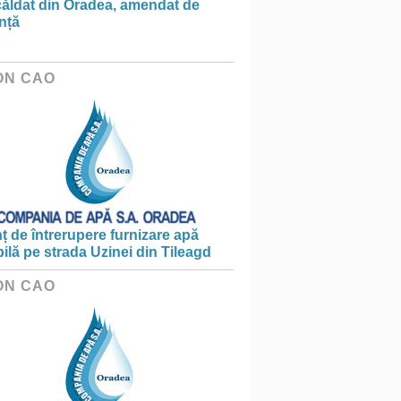
căldat din Oradea, amendat de
nță
ON CAO
 de întrerupere furnizare apă
ilă pe strada Uzinei din Tileagd
ON CAO