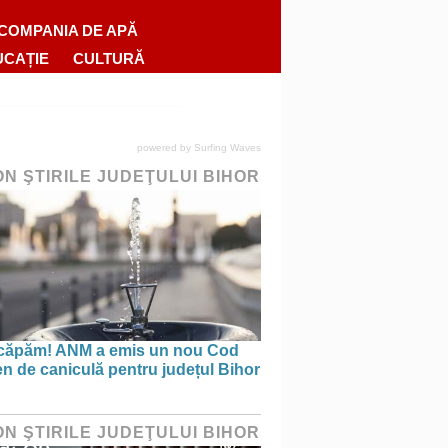
COMPANIA DE APĂ
UCAȚIE
CULTURĂ
powered by
Surfing Waves
ON ŞTIRILE JUDEŢULUI BIHOR
căpăm! ANM a emis un nou Cod
n de caniculă pentru județul Bihor
ON ŞTIRILE JUDEŢULUI BIHOR