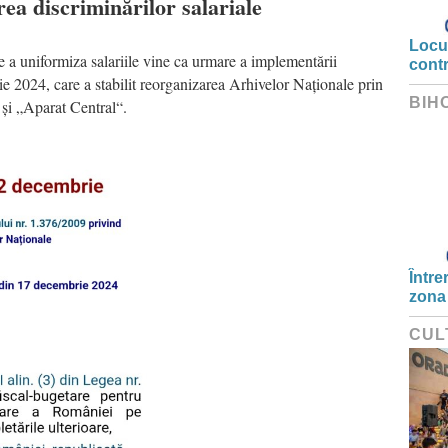
ea discriminărilor salariale
Locui
e a uniformiza salariile vine ca urmare a implementării
cont
 2024, care a stabilit reorganizarea Arhivelor Naționale prin
BIH
“ și „Aparat Central“.
Între
zona
CUL