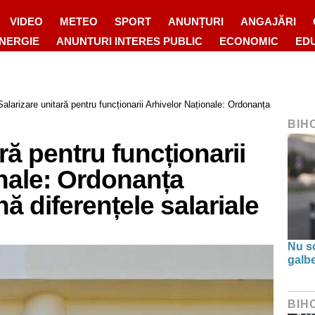
VIDEO
METEO
SPORT
ANUNȚURI
ANGAJĂRI
ENERGIE
ANUNTURI INTERES PUBLIC
ECONOMIC
ED
Salarizare unitară pentru funcționarii Arhivelor Naționale: Ordonanța
BIH
ră pentru funcționarii
nale: Ordonanța
nă diferențele salariale
Nu s
galbe
BIH