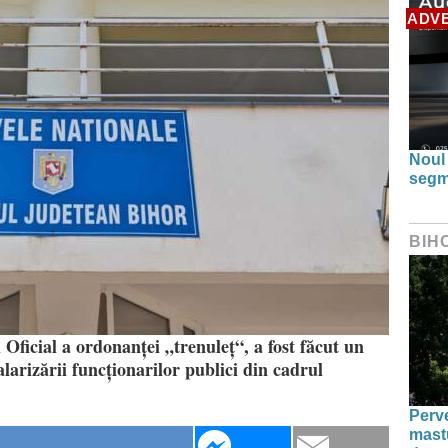
ADV
Noul
segm
BIH
Oficial a ordonanței „trenuleț“, a fost făcut un
larizării funcționarilor publici din cadrul
Perve
mastu