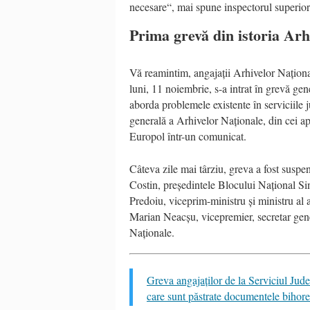
necesare“, mai spune inspectorul superior
Prima grevă din istoria Arh
Vă reamintim, angajații Arhivelor Naționa
luni, 11 noiembrie, s-a intrat în grevă ge
aborda problemele existente în serviciile 
generală a Arhivelor Naționale, din cei a
Europol într-un comunicat.
Câteva zile mai târziu, greva a fost susp
Costin, președintele Blocului Național S
Predoiu, viceprim-ministru și ministru al 
Marian Neacșu, vicepremier, secretar gener
Naționale.
Greva angajaților de la Serviciul Jud
care sunt păstrate documentele bihore