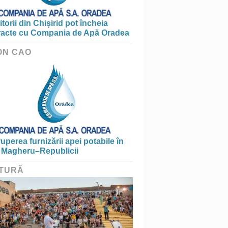
torii din Chișirid pot încheia
racte cu Compania de Apă Oradea
ON CAO
ruperea furnizării apei potabile în
 Magheru–Republicii
TURĂ