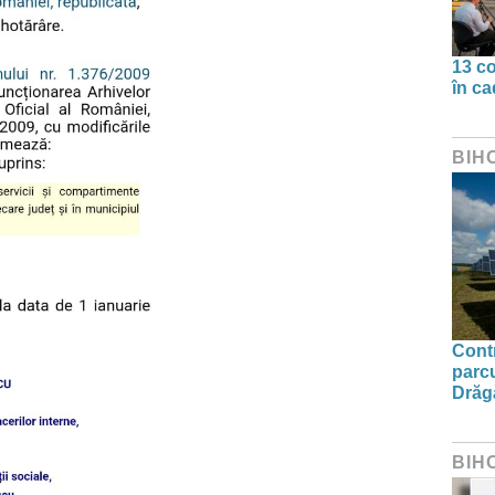
13 co
în ca
BIH
Contr
parcu
Drăg
BIH