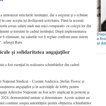
armonizat structurile instituției, dar a asigurat și o echitate
 în care aceștia își desfășoară activitatea. Până la această
ritoriu aveau salarii mult mai mici comparativ cu colegii lor din
umiri și tensiuni în cadrul instituției. După implementarea
Dispă
r fi eliminate, iar salariile vor fi reglate conform unui sistem
a fos
ii“, adaugă Bara.
și da
icale și solidaritatea angajaților
niu a fost esențial în realizarea schimbărilor din cadrul
ui Național Sindical – Cosmin Andreica, Ștefan Teoroc și
usținerea angajaților și în activitățile de lobby pentru
ații Arhivelor Naționale au fost activ implicați în proteste și
i 2024, demonstrând unitate și determinare. Aceste acțiuni au
siunii continue asupra autorităților pentru obținerea schimbărilor