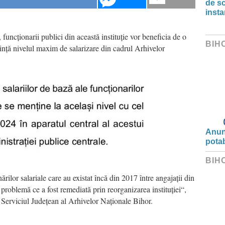
de s
insta
funcționarii publici din această instituție vor beneficia de o
BIH
rință nivelul maxim de salarizare din cadrul Arhivelor
Anunț
potab
BIH
ilor salariale care au existat încă din 2017 între angajații din
o problemă ce a fost remediată prin reorganizarea instituției“,
 Serviciul Județean al Arhivelor Naționale Bihor.