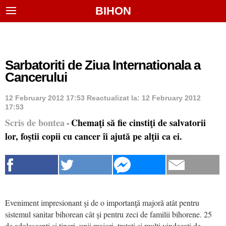
BIHON
Sarbatoriti de Ziua Internationala a
Cancerului
12 February 2012 17:53
Reactualizat la:
12 February 2012
17:53
Scris de bontea
Chemaţi să fie cinstiţi de salvatorii
-
lor, foştii copii cu cancer îi ajută pe alţii ca ei.
Eveniment impresionant şi de o importanţă majoră atât pentru
sistemul sanitar bihorean cât şi pentru zeci de familii bihorene. 25
de adolescenţi şi tineri, unii majori, trataţi şi mulţi vindecaţi de