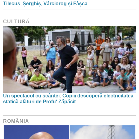
Tilecuș, Șerghiș, Vârciorog și Fâșca
CULTURĂ
Un spectacol cu scântei: Copiii descoperă electricitatea
statică alături de Profu' Zăpăcit
ROMÂNIA