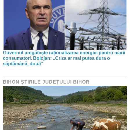
Guvernul pregătește raționalizarea energiei pentru marii
consumatori. Bolojan: „Criza ar mai putea dura o
săptămână, două”
BIHON ŞTIRILE JUDEŢULUI BIHOR