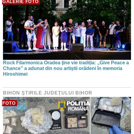
GALERIE FOTO
Rock Filarmonica Oradea ţine vie tradiția: „Give Peace a
Chance” a adunat din nou artiștii orădeni în memoria
Hiroshimei
BIHON ŞTIRILE JUDEŢULUI BIHOR
FOTO