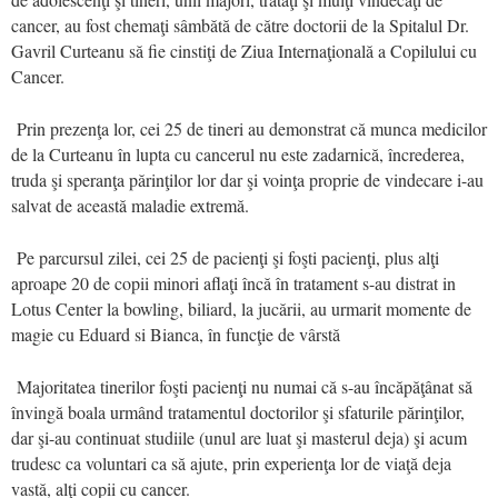
cancer, au fost chemaţi sâmbătă de către doctorii de la Spitalul Dr.
Gavril Curteanu să fie cinstiţi de Ziua Internaţională a Copilului cu
Cancer.
Prin prezenţa lor, cei 25 de tineri au demonstrat că munca medicilor
de la Curteanu în lupta cu cancerul nu este zadarnică, încrederea,
truda şi speranţa părinţilor lor dar şi voinţa proprie de vindecare i-au
salvat de această maladie extremă.
Pe parcursul zilei, cei 25 de pacienţi şi foşti pacienţi, plus alţi
aproape 20 de copii minori aflaţi încă în tratament s-au distrat in
Lotus Center la bowling, biliard, la jucării, au urmarit momente de
magie cu Eduard si Bianca, în funcţie de vârstă
Majoritatea tinerilor foşti pacienţi nu numai că s-au încăpăţânat să
învingă boala urmând tratamentul doctorilor şi sfaturile părinţilor,
dar şi-au continuat studiile (unul are luat şi masterul deja) şi acum
trudesc ca voluntari ca să ajute, prin experienţa lor de viaţă deja
vastă, alţi copii cu cancer.