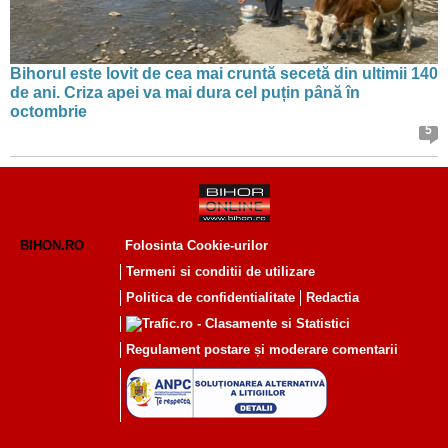
Bihorul este lovit de cea mai cruntă secetă din ultimii 140
de ani. Criza apei va mai dura cel puțin până în
octombrie
5
BIHON.RO
Folosinta Cookie-urilor
Termeni si conditii de utilizare
Politica de confidentialitate
Redactia
Regulament postare și moderare comentarii