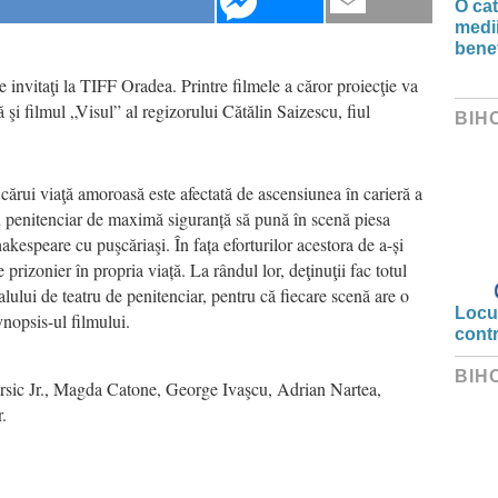
O ca
medii
benef
 invitaţi la TIFF Oradea. Printre filmele a căror proiecţie va
 şi filmul „Visul” al regizorului Cătălin Saizescu, fiul
BIH
 cărui viaţă amoroasă este afectată de ascensiunea în carieră a
un penitenciar de maximă siguranță să pună în scenă piesa
kespeare cu puşcăriaşi. În fața eforturilor acestora de a-și
 prizonier în propria viață. La rândul lor, deţinuţii fac totul
valului de teatru de penitenciar, pentru că fiecare scenă are o
Locui
ynopsis-ul filmului.
cont
BIH
Piersic Jr., Magda Catone, George Ivaşcu, Adrian Nartea,
.