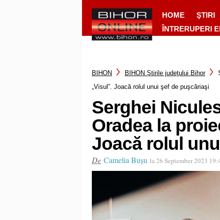
HOME
ŞTIRI
ÎNTRERUPERI 
BIHON
BIHON Ştirile judeţului Bihor
„Visul”. Joacă rolul unui şef de puşcăriaşi
Serghei Niculesc
Oradea la proiec
Joacă rolul unu
De
Camelia Bușu
la 26 September 2023 19: