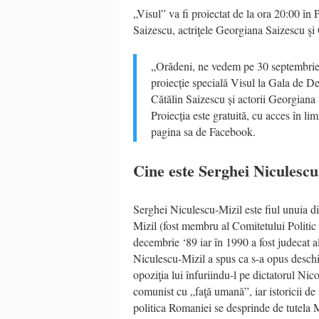
„Visul” va fi proiectat de la ora 20:00 în 
Saizescu, actriţele Georgiana Saizescu şi 
„Orădeni, ne vedem pe 30 septembrie,
proiecție specială Visul la Gala de 
Cătălin Saizescu și actorii Georgiana S
Proiecția este gratuită, cu acces în li
pagina sa de Facebook.
Cine este Serghei Niculescu
Serghei Niculescu-Mizil este fiul unuia 
Mizil (fost membru al Comitetului Politic
decembrie ‘89 iar în 1990 a fost judecat a
Niculescu-Mizil a spus ca s-a opus deschid
opoziţia lui înfuriindu-l pe dictatorul N
comunist cu „faţă umană”, iar istoricii de
politica Romaniei se desprinde de tutela 