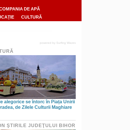
COMPANIA DE APĂ
UCAȚIE
CULTURĂ
powered by
Surfing Waves
TURĂ
e alegorice se întorc în Piața Unirii
radea, de Zilele Culturii Maghiare
ON ŞTIRILE JUDEŢULUI BIHOR