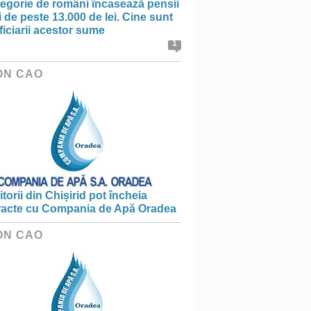
tegorie de români încasează pensii
 de peste 13.000 de lei. Cine sunt
iciarii acestor sume
1
ON CAO
torii din Chișirid pot încheia
racte cu Compania de Apă Oradea
ON CAO