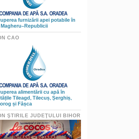
ruperea furnizării apei potabile în
 Magheru–Republicii
ON CAO
ruperea alimentării cu apă în
itățile Tileagd, Tilecuș, Șerghiș,
iorog și Fâșca
ON ŞTIRILE JUDEŢULUI BIHOR