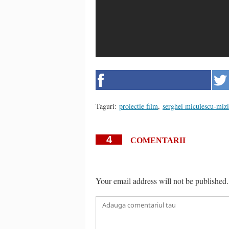
Taguri:
proiectie film
,
serghei miculescu-mizi
4
COMENTARII
Your email address will not be published.