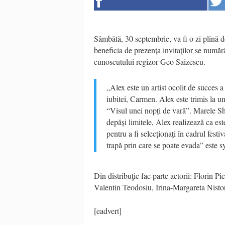
Sâmbătă, 30 septembrie, va fi o zi plină de
beneficia de prezenţa invitaţilor se numără
cunoscutului regizor Geo Saizescu.
„Alex este un artist ocolit de succes a
iubitei, Carmen. Alex este trimis la 
“Visul unei nopți de vară”. Marele Sha
depăși limitele, Alex realizează ca este
pentru a fi selecționați în cadrul festi
trapă prin care se poate evada” este s
Din distribuţie fac parte actorii: Florin 
Valentin Teodosiu, Irina-Margareta Nistor
[eadvert]