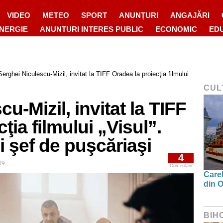
VIDEO
METEO
SPORT
ANUNȚURI
ANGAJĂRI
ENERGIE
ANUNTURI INTERES PUBLIC
ECONOMIC
ED
Serghei Niculescu-Mizil, invitat la TIFF Oradea la proiecţia filmului
CUL
u-Mizil, invitat la TIFF
ţia filmului „Visul”.
i şef de puşcăriaşi
4
49
Comentarii
Carel
din O
BIH