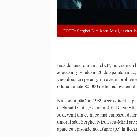
FOTO: Serghei Niculescu-Mizil, invitat la
Încă de tânăr era un „rebel”, nu era membr
aduceam și vindeam 20 de aparate video, 3
vreo două ori pe an și nu aveam probleme
o lună jumate 80.000 de lei, echivalentul
Nu a avut până în 1989 acces direct la pute
declaratiile lui, „o cârciumă în București
A devenit din ce in ce mai cunoscut datori
umorul său. Serghei Niculescu-Mizil are 
apare cu episoade noi „(aproape) în fiecar