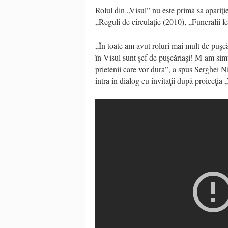
Rolul din „Visul” nu este prima sa apariţ
„Reguli de circulaţie (2010), „Funeralii f
„În toate am avut roluri mai mult de puşc
în Visul sunt şef de puşcăriaşi! M-am simţ
prietenii care vor dura”, a spus Serghei 
intra în dialog cu invitaţii după proiecţia