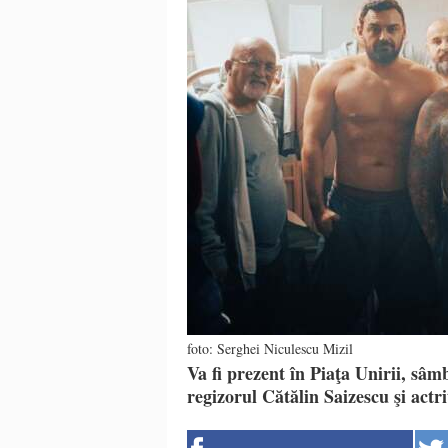
foto: Serghei Niculescu Mizil
Va fi prezent în Piaţa Unirii, sâmb
regizorul Cătălin Saizescu şi actr