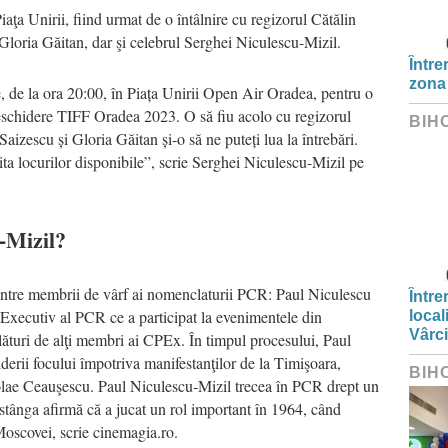
Piaţa Unirii, fiind urmat de o întâlnire cu regizorul Cătălin
Gloria Găitan, dar şi celebrul Serghei Niculescu-Mizil.
Între
zona
 de la ora 20:00, în Piața Unirii Open Air Oradea, pentru o
Deschidere TIFF Oradea 2023. O să fiu acolo cu regizorul
BIH
aizescu și Gloria Găitan și-o să ne puteți lua la întrebări.
mita locurilor disponibile”, scrie Serghei Niculescu-Mizil pe
-Mizil?
dintre membrii de vârf ai nomenclaturii PCR: Paul Niculescu
Între
 Executiv al PCR ce a participat la evenimentele din
local
Vârc
lături de alţi membri ai CPEx. În timpul procesului, Paul
erii focului împotriva manifestanţilor de la Timişoara,
BIH
icolae Ceauşescu. Paul Niculescu-Mizil trecea în PCR drept un
 stânga afirmă că a jucat un rol important în 1964, când
Moscovei, scrie cinemagia.ro.