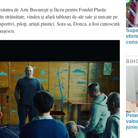
sitatea de Arte Bucureşti şi făcea pentru Fondul Plastic
în străinătate, vindea și afară tablouri de-ale sale și unicate pe
portivi, piloţi, artiști plastici. Sora sa, Donca, a fost cunoscută
auşescu.
Supe
efort
cons
BIH
Peta
valoa
junio