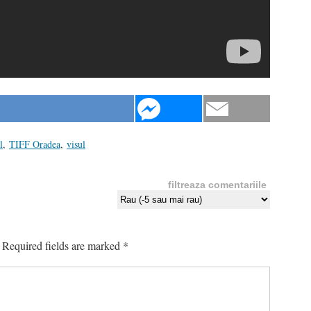
l
,
TIFF Oradea
,
visul
filtreaza comentariile
Required fields are marked
*