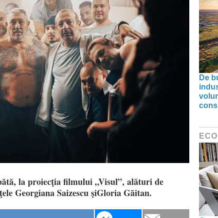
De bu
indus
volu
cons
ECO
ătă, la proiecţia filmului „Visul”, alături de
iţele Georgiana Saizescu şiGloria Găitan.