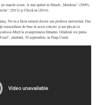
ie pe marele ecran. A mai apărut în filmele „Marilena” (2009),
ericite” (2013) şi Check-in (2014).
ăriaş. Nu m-a făcut nimeni doctor sau profesor universitar. Dar
it extraordinar de bine în acest colectiv şi am plecat cu
Niculescu-Mizil la avanpremiera filmului. Orădenii vor putea
 „Visul”, sâmbătă, 30 septembrie, în Piaţa Unirii.