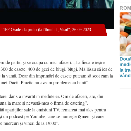
ROM
 TIFF Oradea la proiecţia filmului „Visul”, 26.09.2023
Două
u de partid şi se ocupa cu mici afaceri: „La fiecare ieșire
medi
00 de casete, 400 de geci de blugi, blugi. Mă lăsau să ies de
la tr
 la vamă. Doar din imprimări de casete puteam să scot cam la
vând 
 unei Dacii. Practic nu aveam probleme cu banii”.
re, dar s-a învârtit în mediile ei. Om de afaceri, are, din
, una la mare și nevastă-mea o firmă de catering”.
tă apariţiilor sale la emisiuni TV, remarcat mai ales pentru
şi un podcast pe Youtube, care se numeşte iȘmen, şi care
e miercuri şi vineri de la 19:00”.