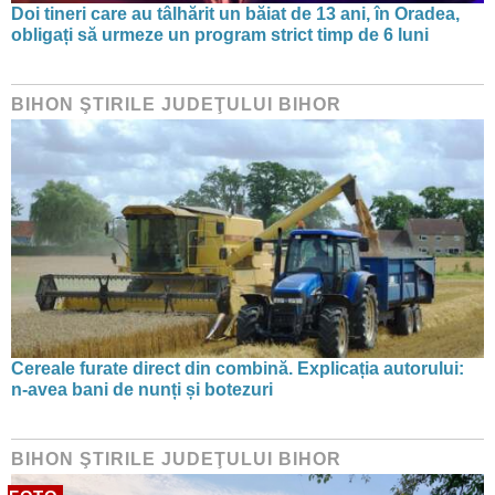
Doi tineri care au tâlhărit un băiat de 13 ani, în Oradea,
obligați să urmeze un program strict timp de 6 luni
BIHON ŞTIRILE JUDEŢULUI BIHOR
Cereale furate direct din combină. Explicația autorului:
n-avea bani de nunți și botezuri
BIHON ŞTIRILE JUDEŢULUI BIHOR