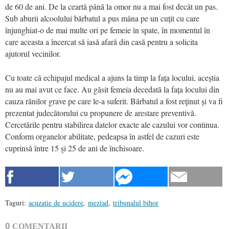
de 60 de ani. De la ceartă până la omor nu a mai fost decât un pas.
Sub aburii alcoolului bărbatul a pus mâna pe un cuțit cu care
înjunghiat-o de mai multe ori pe femeie în spate, în momentul în
care aceasta a încercat să iasă afară din casă pentru a solicita
ajutorul vecinilor.
Cu toate că echipajul medical a ajuns la timp la fața locului, aceștia
nu au mai avut ce face. Au găsit femeia decedată la fața locului din
cauza rănilor grave pe care le-a suferit. Bărbatul a fost reţinut și va fi
prezentat judecătorului cu propunere de arestare preventivă.
Cercetările pentru stabilirea datelor exacte ale cazului vor continua.
Conform organelor abilitate, pedeapsa în astfel de cazuri este
cuprinsă între 15 şi 25 de ani de închisoare.
Taguri:
acuzatie de ucidere
,
meziad
,
tribunalul bihor
0
COMENTARII