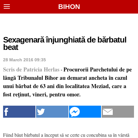
BIHON
Sexagenară înjunghiată de bărbatul
beat
28 March 2016 09:35
Scris de Patricia Herlas
Procurorii Parchetului de pe
-
lângă Tribunalul Bihor au demarat ancheta în cazul
unui bărbat de 63 ani din localitatea Meziad, care a
fost reţinut, vineri, pentru omor.
Fiind băut bărbatul a început să se certe cu concubina sa în vârstă