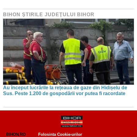
BIHON ŞTIRILE JUDEŢULUI BIHOR
Au început lucrările la rețeaua de gaze din Hidișelu de
Sus. Peste 1.200 de gospodării vor putea fi racordate
BIHON.RO
Folosinta Cookie-urilor