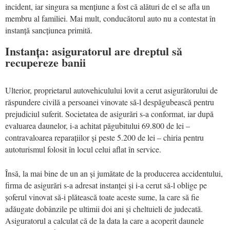
incident, iar singura sa mențiune a fost că alături de el se afla un
membru al familiei. Mai mult, conducătorul auto nu a contestat în
instanță sancțiunea primită.
Instanța: asiguratorul are dreptul să
recupereze banii
Ulterior, proprietarul autovehiculului lovit a cerut asigurătorului de
răspundere civilă a persoanei vinovate să-l despăgubească pentru
prejudiciul suferit. Societatea de asigurări s-a conformat, iar după
evaluarea daunelor, i-a achitat păgubitului 69.800 de lei –
contravaloarea reparațiilor și peste 5.200 de lei – chiria pentru
autoturismul folosit în locul celui aflat în service.
Însă, la mai bine de un an și jumătate de la producerea accidentului,
firma de asigurări s-a adresat instanței și i-a cerut să-l oblige pe
șoferul vinovat să-i plătească toate aceste sume, la care să fie
adăugate dobânzile pe ultimii doi ani și cheltuieli de judecată.
Asiguratorul a calculat că de la data la care a acoperit daunele