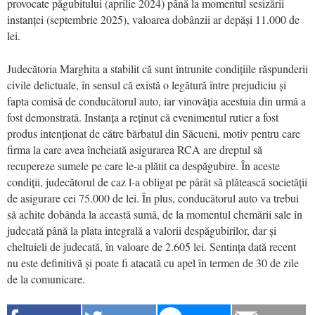
provocate păgubitului (aprilie 2024) până la momentul sesizării
instanței (septembrie 2025), valoarea dobânzii ar depăși 11.000 de
lei.
Judecătoria Marghita a stabilit că sunt întrunite condițiile răspunderii
civile delictuale, în sensul că există o legătură între prejudiciu și
fapta comisă de conducătorul auto, iar vinovăția acestuia din urmă a
fost demonstrată. Instanța a reținut că evenimentul rutier a fost
produs intenționat de către bărbatul din Săcueni, motiv pentru care
firma la care avea încheiată asigurarea RCA are dreptul să
recupereze sumele pe care le-a plătit ca despăgubire. În aceste
condiții, judecătorul de caz l-a obligat pe pârât să plătească societății
de asigurare cei 75.000 de lei. În plus, conducătorul auto va trebui
să achite dobânda la această sumă, de la momentul chemării sale în
judecată până la plata integrală a valorii despăgubirilor, dar și
cheltuieli de judecată, în valoare de 2.605 lei. Sentința dată recent
nu este definitivă și poate fi atacată cu apel în termen de 30 de zile
de la comunicare.