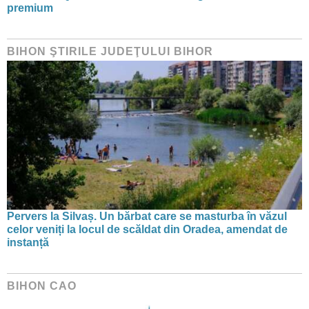
premium
BIHON ŞTIRILE JUDEŢULUI BIHOR
Pervers la Silvaș. Un bărbat care se masturba în văzul
celor veniți la locul de scăldat din Oradea, amendat de
instanță
BIHON CAO