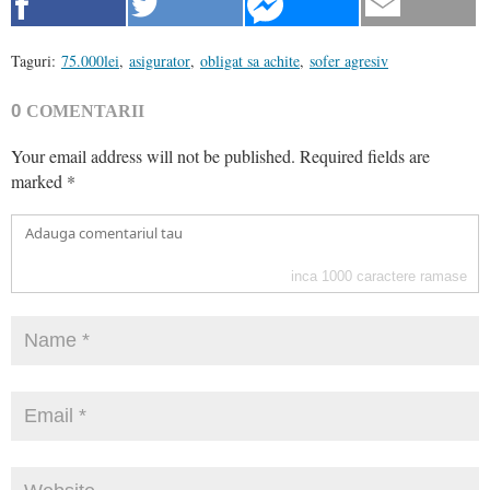
Taguri:
75.000lei
,
asigurator
,
obligat sa achite
,
sofer agresiv
0
COMENTARII
Your email address will not be published.
Required fields are
marked
*
inca
1000
caractere ramase