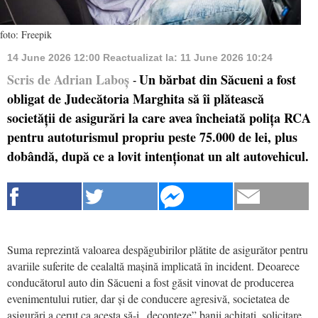
foto: Freepik
14 June 2026 12:00
Reactualizat la:
11 June 2026 10:24
Scris de Adrian Laboș
Un bărbat din Săcueni a fost
-
obligat de Judecătoria Marghita să îi plătească
societății de asigurări la care avea încheiată polița RCA
pentru autoturismul propriu peste 75.000 de lei, plus
dobândă, după ce a lovit intenționat un alt autovehicul.
Suma reprezintă valoarea despăgubirilor plătite de asigurător pentru
avariile suferite de cealaltă mașină implicată în incident. Deoarece
conducătorul auto din Săcueni a fost găsit vinovat de producerea
evenimentului rutier, dar și de conducere agresivă, societatea de
asigurări a cerut ca acesta să-i „deconteze” banii achitați, solicitare