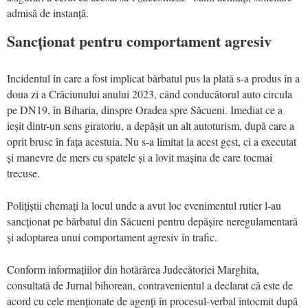
admisă de instanță.
Sancționat pentru comportament agresiv
Incidentul în care a fost implicat bărbatul pus la plată s-a produs în a
doua zi a Crăciunului anului 2023, când conducătorul auto circula
pe DN19, în Biharia, dinspre Oradea spre Săcueni. Imediat ce a
ieșit dintr-un sens giratoriu, a depășit un alt autoturism, după care a
oprit brusc în fața acestuia. Nu s-a limitat la acest gest, ci a executat
și manevre de mers cu spatele și a lovit mașina de care tocmai
trecuse.
Polițiștii chemați la locul unde a avut loc evenimentul rutier l-au
sancționat pe bărbatul din Săcueni pentru depășire neregulamentară
și adoptarea unui comportament agresiv în trafic.
Conform informațiilor din hotărârea Judecătoriei Marghita,
consultată de Jurnal bihorean, contravenientul a declarat că este de
acord cu cele menționate de agenți în procesul-verbal întocmit după