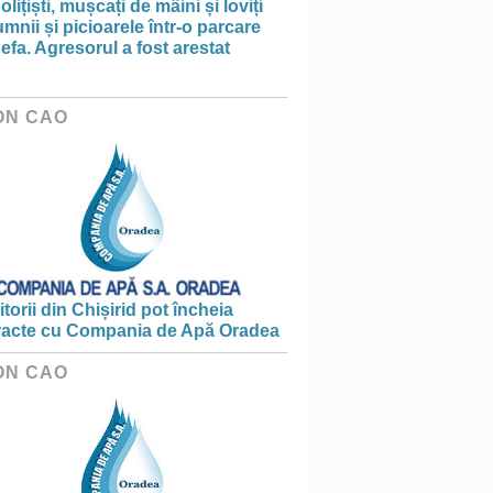
olițiști, mușcați de mâini și loviți
mnii și picioarele într-o parcare
efa. Agresorul a fost arestat
ON CAO
torii din Chișirid pot încheia
racte cu Compania de Apă Oradea
ON CAO