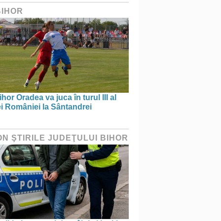
BIHOR
hor Oradea va juca în turul III al
i României la Sântandrei
ON ŞTIRILE JUDEŢULUI BIHOR