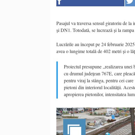
Pasajul va traversa sensul giratoriu de la
și DN1. Totodată, se lucrează și la rampa
Lucrările au început pe 24 februarie 2025,
avea o lungime totală de 402 metri și o lă
Proiectul presupune „realizarea unei be
cu drumul județean 767E, care pleacă 
pentru viraj la stânga, pentru cei care
pietoni din interiorul localității. Aces
apropierea pietonilor, intensitatea lu