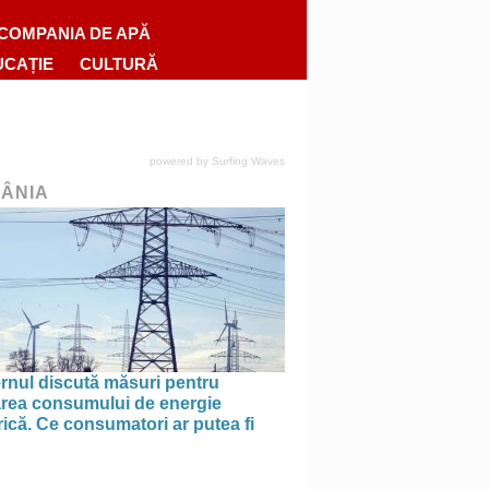
COMPANIA DE APĂ
UCAȚIE
CULTURĂ
powered by
Surfing Waves
ÂNIA
rnul discută măsuri pentru
tarea consumului de energie
rică. Ce consumatori ar putea fi