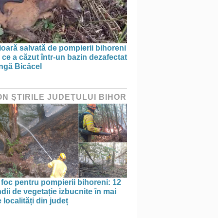
oară salvată de pompierii bihoreni
ce a căzut într-un bazin dezafectat
ângă Bicăcel
ON ŞTIRILE JUDEŢULUI BIHOR
 foc pentru pompierii bihoreni: 12
dii de vegetație izbucnite în mai
 localități din județ