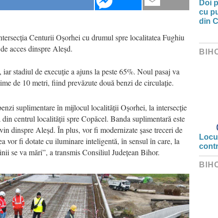
Doi p
cu pu
din C
 intersecția Centurii Oșorhei cu drumul spre localitatea Fughiu
 de acces dinspre Aleșd.
BIH
 iar stadiul de execuție a ajuns la peste 65%. Noul pasaj va
țime de 10 metri, fiind prevăzute două benzi de circulație.
nzi suplimentare în mijlocul localității Oșorhei, la intersecție
din centrul localității spre Copăcel. Banda suplimentară este
 vin dinspre Aleșd. În plus, vor fi modernizate șase treceri de
Locui
tea vor fi dotate cu iluminare inteligentă, în sensul în care, la
cont
minii se va mări”, a transmis Consiliul Județean Bihor.
BIH