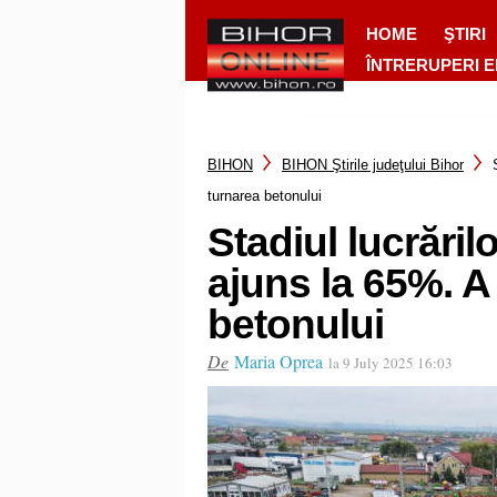
HOME
ŞTIRI
ÎNTRERUPERI 
BIHON
BIHON Ştirile judeţului Bihor
turnarea betonului
Stadiul lucrăril
ajuns la 65%. A
betonului
De
Maria Oprea
la 9 July 2025 16:03