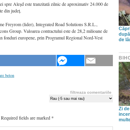
ei spre Aleșd este tranzitată zilnic de aproximativ 24.000 de
te din județ.
irme Freyrom (lider), Integrated Road Solutions S.R.L.,
Căpri
ocons Group. Valoarea contractului este de 28,2 milioane de
după 
 din fonduri europene, prin Programul Regional Nord-Vest
de l
BIH
are beton
filtreaza comentariile
Zi de
incen
Required fields are marked
*
multe