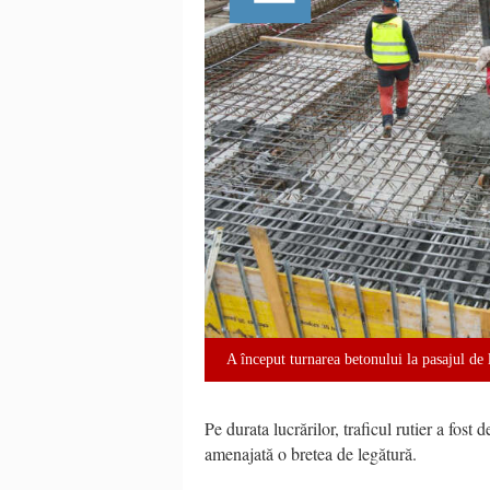
A început turnarea betonului la pasajul de
Pe durata lucrărilor, traficul rutier a fost
amenajată o bretea de legătură.