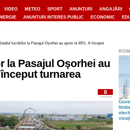
VIDEO
METEO
SPORT
ANUNȚURI
ANGAJĂRI
ENERGIE
ANUNTURI INTERES PUBLIC
ECONOMIC
ED
Stadiul lucrărilor la Pasajul Oșorhei au ajuns la 65%. A început
ROM
or la Pasajul Oșorhei au
 început turnarea
6
Comentarii
Guve
limi
elect
vizați