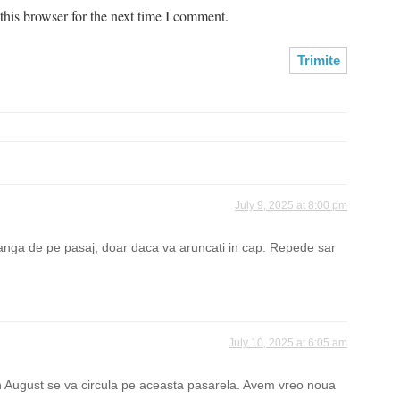
his browser for the next time I comment.
July 9, 2025 at 8:00 pm
stanga de pe pasaj, doar daca va aruncati in cap. Repede sar
July 10, 2025 at 6:05 am
 August se va circula pe aceasta pasarela. Avem vreo noua