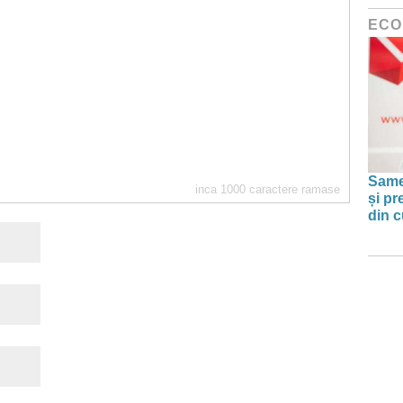
ECO
Same
inca
1000
caractere ramase
și pr
din c