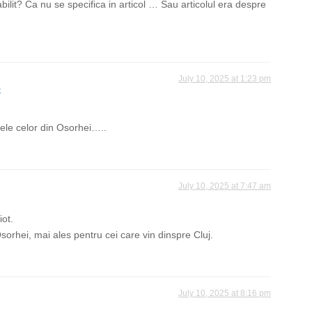
lit? Ca nu se specifica in articol … Sau articolul era despre
July 10, 2025 at 1:23 pm
e
ele celor din Osorhei…..
July 10, 2025 at 7:47 am
iot.
Osorhei, mai ales pentru cei care vin dinspre Cluj.
July 10, 2025 at 8:16 pm