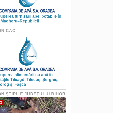
ruperea furnizării apei potabile în
 Magheru–Republicii
ON CAO
ruperea alimentării cu apă în
itățile Tileagd, Tilecuș, Șerghiș,
iorog și Fâșca
ON ŞTIRILE JUDEŢULUI BIHOR
O