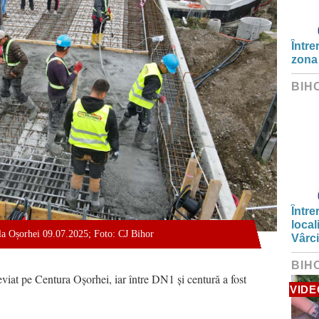
Între
zona
BIH
Între
local
 la Oșorhei 09.07.2025; Foto: CJ Bihor
Vârc
BIH
 deviat pe Centura Oșorhei, iar între DN1 și centură a fost
VIDE