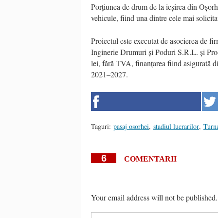
Porțiunea de drum de la ieșirea din Oșorh
vehicule, fiind una dintre cele mai solicita
Proiectul este executat de asocierea de f
Inginerie Drumuri și Poduri S.R.L. și Pr
lei, fără TVA, finanțarea fiind asigurată
2021–2027.
Taguri:
pasaj osorhei
,
stadiul lucrarilor
,
Turn
6
COMENTARII
Your email address will not be published.