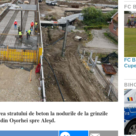
FC 
FC Bi
Cupe
BIH
ea stratului de beton la nodurile de la grinzile
 din Oșorhei spre Aleșd.