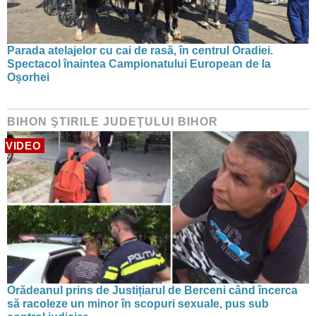
Parada atelajelor cu cai de rasă, în centrul Oradiei.
Spectacol înaintea Campionatului European de la
Oșorhei
BIHON ŞTIRILE JUDEŢULUI BIHOR
VIDEO
Orădeanul prins de Justițiarul de Berceni când încerca
să racoleze un minor în scopuri sexuale, pus sub