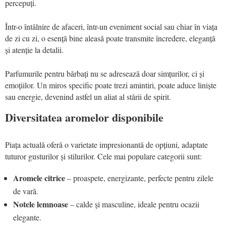
percepuți.
Într-o întâlnire de afaceri, într-un eveniment social sau chiar în viața
de zi cu zi, o esență bine aleasă poate transmite încredere, eleganță
și atenție la detalii.
Parfumurile pentru bărbați nu se adresează doar simțurilor, ci și
emoțiilor. Un miros specific poate trezi amintiri, poate aduce liniște
sau energie, devenind astfel un aliat al stării de spirit.
Diversitatea aromelor disponibile
Piața actuală oferă o varietate impresionantă de opțiuni, adaptate
tuturor gusturilor și stilurilor. Cele mai populare categorii sunt:
Aromele citrice
– proaspete, energizante, perfecte pentru zilele
de vară.
Notele lemnoase
– calde și masculine, ideale pentru ocazii
elegante.