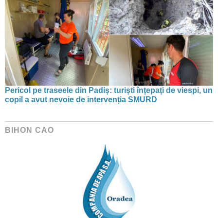
Pericol pe traseele din Padiș: turiști înțepați de viespi, un
copil a avut nevoie de intervenția SMURD
BIHON CAO