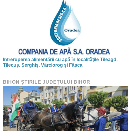
Întreruperea alimentării cu apă în localitățile Tileagd,
Tilecuș, Șerghiș, Vârciorog și Fâșca
BIHON ŞTIRILE JUDEŢULUI BIHOR