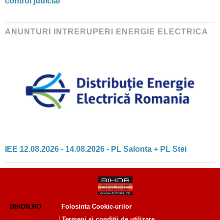
control judiciar
ANUNTURI INTRERUPERI ENERGIE ELECTRICA
IEE 12.08.2026 - 14.08.2026 - PL Salonta + PL Stei
BIHON.RO
Folosinta Cookie-urilor
Termeni si conditii de utilizare