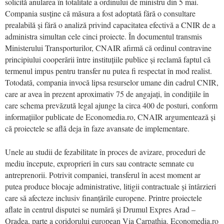
solicită anularea în totalitate a ordinului de ministru din 5 mai.
Compania susține că măsura a fost adoptată fără o consultare
prealabilă și fără o analiză privind capacitatea efectivă a CNIR de a
administra simultan cele cinci proiecte. În documentul transmis
Ministerului Transporturilor, CNAIR afirmă că ordinul contravine
principiului cooperării între instituțiile publice și reclamă faptul că
termenul impus pentru transfer nu putea fi respectat în mod realist.
Totodată, compania invocă lipsa resurselor umane din cadrul CNIR,
care ar avea în prezent aproximativ 75 de angajați, în condițiile în
care schema prevăzută legal ajunge la circa 400 de posturi, conform
informațiilor publicate de Economedia.ro, CNAIR argumentează și
că proiectele se află deja în faze avansate de implementare.
Unele au studii de fezabilitate în proces de avizare, proceduri de
mediu începute, exproprieri în curs sau contracte semnate cu
antreprenorii. Potrivit companiei, transferul în acest moment ar
putea produce blocaje administrative, litigii contractuale și întârzieri
care să afecteze inclusiv finanțările europene. Printre proiectele
aflate în centrul disputei se numără și Drumul Expres Arad –
Oradea, parte a coridorului european Via Carpathia. Economedia.ro