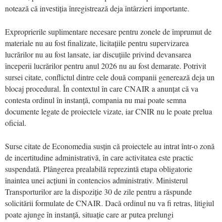
notează că investiția înregistrează deja întârzieri importante.
Exproprierile suplimentare necesare pentru zonele de împrumut de
materiale nu au fost finalizate, licitațiile pentru supervizarea
lucrărilor nu au fost lansate, iar discuțiile privind devansarea
începerii lucrărilor pentru anul 2026 nu au fost demarate. Potrivit
sursei citate, conflictul dintre cele două companii generează deja un
blocaj procedural. În contextul în care CNAIR a anunțat că va
contesta ordinul în instanță, compania nu mai poate semna
documente legate de proiectele vizate, iar CNIR nu le poate prelua
oficial.
Surse citate de Economedia susțin că proiectele au intrat într-o zonă
de incertitudine administrativă, în care activitatea este practic
suspendată. Plângerea prealabilă reprezintă etapa obligatorie
înaintea unei acțiuni în contencios administrativ. Ministerul
Transporturilor are la dispoziție 30 de zile pentru a răspunde
solicitării formulate de CNAIR. Dacă ordinul nu va fi retras, litigiul
poate ajunge în instanță, situație care ar putea prelungi