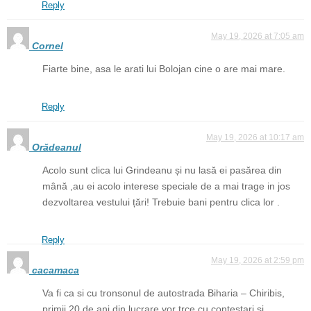
Reply
May 19, 2026 at 7:05 am
Cornel
Fiarte bine, asa le arati lui Bolojan cine o are mai mare.
Reply
May 19, 2026 at 10:17 am
Orădeanul
Acolo sunt clica lui Grindeanu și nu lasă ei pasărea din
mână ,au ei acolo interese speciale de a mai trage in jos
dezvoltarea vestului țări! Trebuie bani pentru clica lor .
Reply
May 19, 2026 at 2:59 pm
cacamaca
Va fi ca si cu tronsonul de autostrada Biharia – Chiribis,
primii 20 de ani din lucrare vor trce cu contestari si