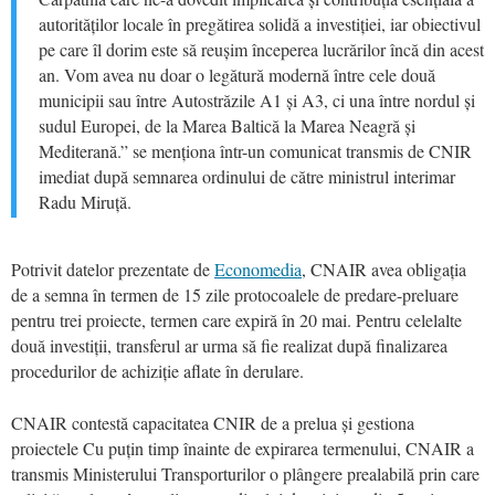
autorităților locale în pregătirea solidă a investiției, iar obiectivul
pe care îl dorim este să reușim începerea lucrărilor încă din acest
an. Vom avea nu doar o legătură modernă între cele două
municipii sau între Autostrăzile A1 și A3, ci una între nordul și
sudul Europei, de la Marea Baltică la Marea Neagră și
Mediterană.” se menționa într-un comunicat transmis de CNIR
imediat după semnarea ordinului de către ministrul interimar
Radu Miruță.
Potrivit datelor prezentate de
Economedia
, CNAIR avea obligația
de a semna în termen de 15 zile protocoalele de predare-preluare
pentru trei proiecte, termen care expiră în 20 mai. Pentru celelalte
două investiții, transferul ar urma să fie realizat după finalizarea
procedurilor de achiziție aflate în derulare.
CNAIR contestă capacitatea CNIR de a prelua și gestiona
proiectele Cu puțin timp înainte de expirarea termenului, CNAIR a
transmis Ministerului Transporturilor o plângere prealabilă prin care