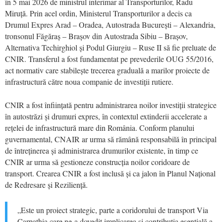
în 5 mai 2026 de ministrul interimar al Transporturilor, Radu
Miruță. Prin acel ordin, Ministerul Transporturilor a decis ca
Drumul Expres Arad – Oradea, Autostrada București – Alexandria,
tronsonul Făgăraș – Brașov din Autostrada Sibiu – Brașov,
Alternativa Techirghiol și Podul Giurgiu – Ruse II să fie preluate de
CNIR. Transferul a fost fundamentat pe prevederile OUG 55/2016,
act normativ care stabilește trecerea graduală a marilor proiecte de
infrastructură către noua companie de investiții rutiere.
CNIR a fost înființată pentru administrarea noilor investiții strategice
în autostrăzi și drumuri expres, în contextul extinderii accelerate a
rețelei de infrastructură mare din România. Conform planului
guvernamental, CNAIR ar urma să rămână responsabilă în principal
de întreținerea și administrarea drumurilor existente, în timp ce
CNIR ar urma să gestioneze construcția noilor coridoare de
transport. Crearea CNIR a fost inclusă și ca jalon în Planul Național
de Redresare și Reziliență.
„Este un proiect strategic, parte a coridorului de transport Via
Carpathia care ne-a dovedit implicarea și contribuția esențială a