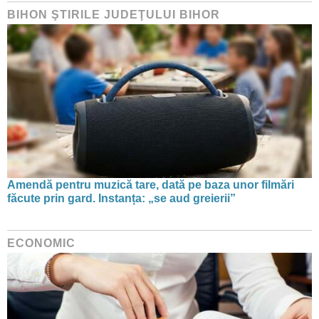
BIHON ŞTIRILE JUDEŢULUI BIHOR
Amendă pentru muzică tare, dată pe baza unor filmări
făcute prin gard. Instanța: „se aud greierii”
ECONOMIC