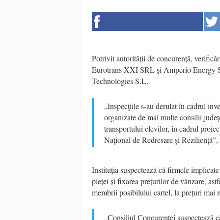
Potrivit autorității de concurență, verific
Eurotrans XXI SRL și Amperio Energy S
Technologies S.L.
„Inspecţiile s-au derulat în cadrul inves
organizate de mai multe consilii judeţ
transportului elevilor, în cadrul proie
Naţional de Redresare şi Rezilienţă”,
Instituția suspectează că firmele implicate
pieței și fixarea prețurilor de vânzare, astf
membrii posibilului cartel, la prețuri mai 
„Consiliul Concurenței suspectează că 