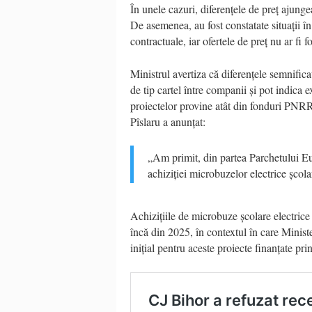
În unele cazuri, diferențele de preț ajungea
De asemenea, au fost constatate situații î
contractuale, iar ofertele de preț nu ar fi 
Ministrul avertiza că diferențele semnifica
de tip cartel între companii și pot indica e
proiectelor provine atât din fonduri PNRR,
Pîslaru a anunțat:
„Am primit, din partea Parchetului Eur
achiziției microbuzelor electrice școl
Achizițiile de microbuze școlare electrice
încă din 2025, în contextul în care Minister
inițial pentru aceste proiecte finanțate p