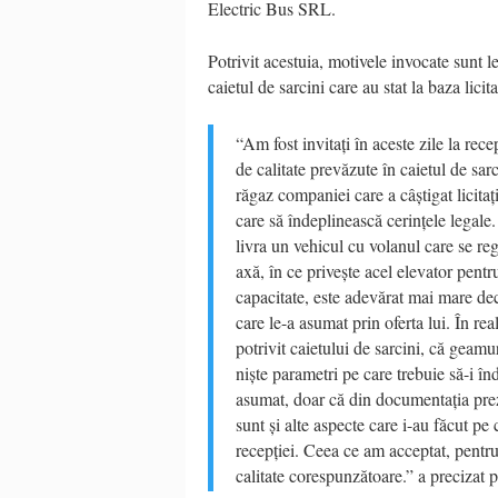
Electric Bus SRL.
Potrivit acestuia, motivele invocate sunt l
caietul de sarcini care au stat la baza lici
“Am fost invitați în aceste zile la rec
de calitate prevăzute în caietul de sarc
răgaz companiei care a câștigat licitaț
care să îndeplinească cerințele legale.
livra un vehicul cu volanul care se re
axă, în ce privește acel elevator pentr
capacitate, este adevărat mai mare decâ
care le-a asumat prin oferta lui. În re
potrivit caietului de sarcini, că geam
niște parametri pe care trebuie să-i înd
asumat, doar că din documentația prez
sunt și alte aspecte care i-au făcut p
recepției. Ceea ce am acceptat, pentr
calitate corespunzătoare.” a precizat