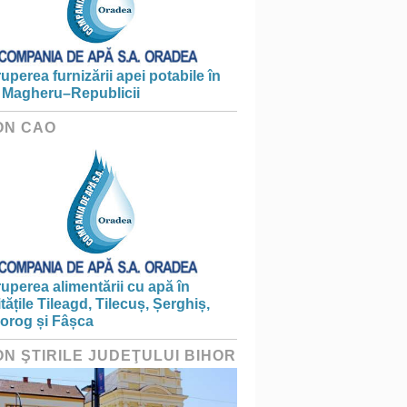
ruperea furnizării apei potabile în
 Magheru–Republicii
ON CAO
ruperea alimentării cu apă în
itățile Tileagd, Tilecuș, Șerghiș,
iorog și Fâșca
ON ŞTIRILE JUDEŢULUI BIHOR