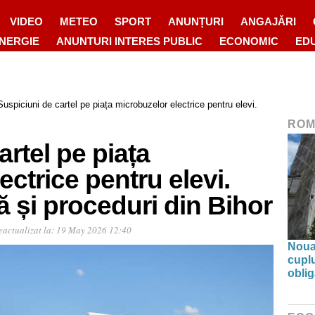
VIDEO
METEO
SPORT
ANUNȚURI
ANGAJĂRI
ENERGIE
ANUNTURI INTERES PUBLIC
ECONOMIC
ED
Suspiciuni de cartel pe piața microbuzelor electrice pentru elevi.
ROM
artel pe piața
ectrice pentru elevi.
 și proceduri din Bihor
eactualizat la:
19 May 2026 12:40
Noua 
cupl
oblig