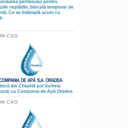
endarea permisului pentru
ile neplătite, blocată temporar de
anță. Ce se întâmplă acum cu
ii
ON CAO
torii din Chișirid pot încheia
racte cu Compania de Apă Oradea
ON CAO