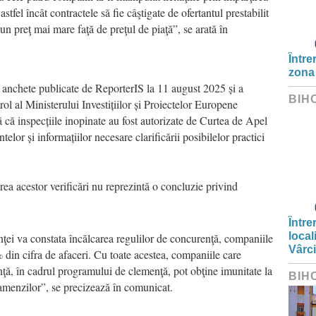
astfel încât contractele să fie câştigate de ofertantul prestabilit
 un preţ mai mare faţă de preţul de piaţă”, se arată în
Între
zona
i anchete publicate de ReporterIS la 11 august 2025 și a
BIH
ol al Ministerului Investițiilor și Proiectelor Europene
că inspecțiile inopinate au fost autorizate de Curtea de Apel
lor și informațiilor necesare clarificării posibilelor practici
rea acestor verificări nu reprezintă o concluzie privind
Între
local
nţei va constata încălcarea regulilor de concurenţă, companiile
Vârc
 din cifra de afaceri. Cu toate acestea, companiile care
ţă, în cadrul programului de clemenţă, pot obţine imunitate la
BIH
amenzilor”, se precizează în comunicat.