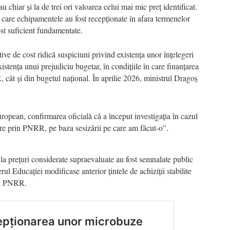
u chiar și la de trei ori valoarea celui mai mic preț identificat.
n care echipamentele au fost recepționate în afara termenelor
fost suficient fundamentate.
tive de cost ridică suspiciuni privind existența unor înțelegeri
xistența unui prejudiciu bugetar, în condițiile în care finanțarea
 cât și din bugetul național. În aprilie 2026, ministrul Dragoș
opean, confirmarea oficială că a început investigația în cazul
are prin PNRR, pe baza sesizării pe care am făcut-o”.
 la prețuri considerate supraevaluate au fost semnalate public
ul Educației modificase anterior țintele de achiziții stabilite
rin PNRR.