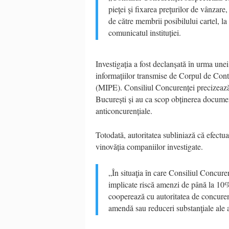
pieţei şi fixarea preţurilor de vânzare, 
de către membrii posibilului cartel, la
comunicatul instituției.
Investigația a fost declanșată în urma une
informațiilor transmise de Corpul de Contr
(MIPE). Consiliul Concurenței precizează 
București și au ca scop obținerea documente
anticoncurențiale.
Totodată, autoritatea subliniază că efectua
vinovăția companiilor investigate.
„În situaţia în care Consiliul Concure
implicate riscă amenzi de până la 10%
cooperează cu autoritatea de concuren
amendă sau reduceri substanţiale ale 