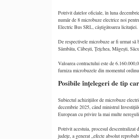
Potrivit datelor oficiale, în luna decembr
număr de 8 microbuze electrice noi pentru 
Electric Bus SRL, câștigătoarea licitației.
De respectivele microbuze ar fi urmat să 
Sâmbăta, Căbești, Țețchea, Măgești, Săcu
Valoarea contractului este de 6.160.000,00
furniza microbuzele din momentul ordinul
Posibile înțelegeri de tip car
Subiectul achizițiilor de microbuze electric
decembrie 2025, când ministrul Investițiil
European cu privire la mai multe nereguli 
Potrivit acestuia, procesul descentralizat 
județe, a generat „efecte absolut reprobabi