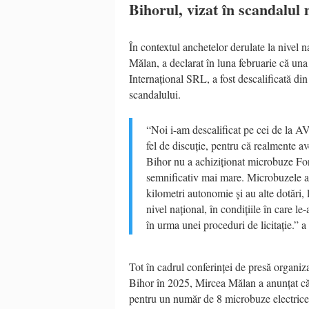
Bihorul, vizat în scandalul 
În contextul anchetelor derulate la nivel 
Mălan, a declarat
în
luna februarie că una
Internațional SRL, a fost descalificată di
scandalului.
“Noi i-am descalificat pe cei de la AV
fel de discuție, pentru că realmente a
Bihor nu a achiziționat microbuze Fo
semnificativ mai mare. Microbuzele a
kilometri autonomie și au alte dotări, l
nivel național, în condițiile în care l
în urma unei proceduri de licitație.” 
Tot în cadrul conferinței de presă organiza
Bihor în 2025, Mircea Mălan a anunțat că
pentru un număr de 8 microbuze electrice d