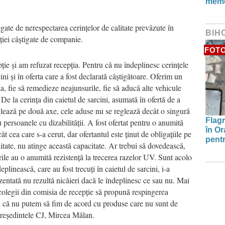
memo
egate de nerespectarea cerințelor de calitate prevăzute în
BIH
tației câștigate de companie.
FOT
epție și am refuzat recepția. Pentru că nu îndeplinesc cerințele
ini și în oferta care a fost declarată câștigătoare. Oferim un
ia, fie să remedieze neajunsurile, fie să aducă alte vehicule
 De la cerința din caietul de sarcini, asumată în ofertă de a
glează pe două axe, cele aduse nu se reglează decât o singură
Flagr
u persoanele cu dizabilității. A fost ofertat pentru o anumită
în Or
t cea care s-a cerut, dar ofertantul este ținut de obligațiile pe
pentr
alitate, nu atinge această capacitate. Ar trebui să dovedească,
urile au o anumită rezistență la trecerea razelor UV. Sunt acolo
eplinească, care au fost trecuți în caietul de sarcini, i-a
entată nu rezultă nicăieri dacă le îndeplinesc ce sau nu. Mai
e colegii din comisia de recepție să propună respingerea
u că nu putem să fim de acord cu produse care nu sunt de
 președintele CJ, Mircea Mălan.