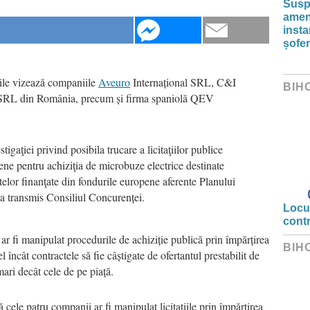
Susp
amenz
inst
șofer
ările vizează companiile
Aveuro
Internațional SRL, C&I
BIH
RL din România, precum și firma spaniolă QEV
tigaţiei privind posibila trucare a licitaţiilor publice
ene pentru achiziţia de microbuze electrice destinate
ctelor finanţate din fondurile europene aferente Planului
 a transmis Consiliul Concurenței.
Locui
cont
 ar fi manipulat procedurile de achiziție publică prin împărțirea
BIH
el încât contractele să fie câștigate de ofertantul prestabilit de
mari decât cele de pe piață.
cele patru companii ar fi manipulat licitaţiile prin împărţirea