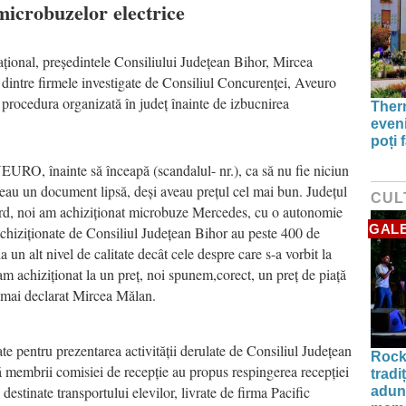
microbuzelor electrice
național, președintele Consiliului Județean Bihor, Mircea
 dintre firmele investigate de Consiliul Concurenței, Aveuro
n procedura organizată în județ înainte de izbucnirea
Therm
even
poți 
EURO, înainte să înceapă (scandalul- nr.), ca să nu fie niciun
veau un document lipsă, deși aveau prețul cel mai bun. Județul
CUL
rd, noi am achiziționat microbuze Mercedes, cu o autonomie
GALE
chiziționate de Consiliul Județean Bihor au peste 400 de
a un alt nivel de calitate decât cele despre care s-a vorbit la
e-am achiziționat la un preț, noi spunem,corect, un preț de piață
a mai declarat Mircea Mălan.
te pentru prezentarea activității derulate de Consiliul Județean
Rock
 membrii comisiei de recepție au propus respingerea recepției
tradi
estinate transportului elevilor, livrate de firma Pacific
aduna