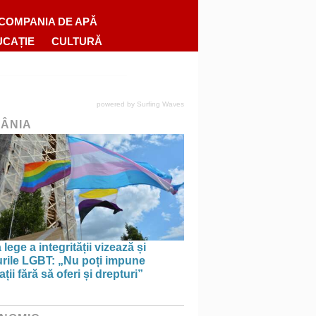
COMPANIA DE APĂ
UCAȚIE
CULTURĂ
powered by
Surfing Waves
ÂNIA
lege a integrității vizează și
urile LGBT: „Nu poți impune
ații fără să oferi și drepturi”