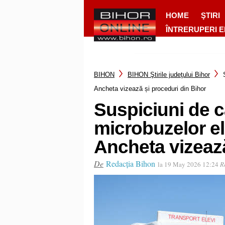
HOME
ŞTIRI
ÎNTRERUPERI 
BIHON
BIHON Ştirile judeţului Bihor
Ancheta vizează și proceduri din Bihor
Suspiciuni de c
microbuzelor el
Ancheta vizează
De
Redacția Bihon
la 19 May 2026 12:24
R