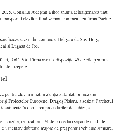
ie 2025, Consiliul Județean Bihor anunța achiziționarea unui
transportul elevilor, fiind semnat contractul cu firma Pacific
beneficieze elevii din comunele Hidișelu de Sus, Borș,
eni și Lugașu de Jos.
 lei, fără TVA. Firma avea la dispoziție 45 de zile pentru a
ui de începere.
tel
e pentru elevi a intrat în atenția autorităților încă din
or și Proiectelor Europene, Dragoș Pîslaru, a sesizat Parchetul
identificate în derularea procedurilor de achiziție.
de achiziție, realizat prin 74 de proceduri separate în 40 de
le”, inclusiv diferențe majore de preț pentru vehicule similare.