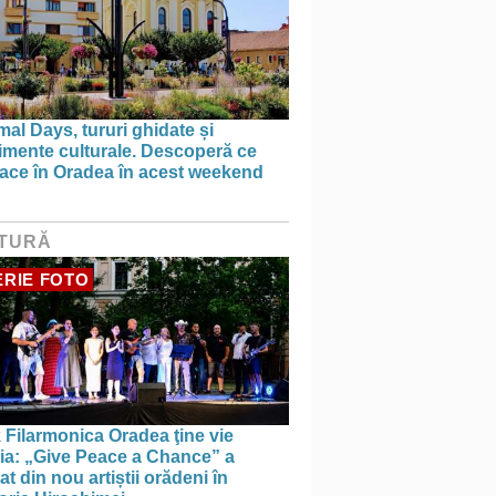
al Days, tururi ghidate și
imente culturale. Descoperă ce
face în Oradea în acest weekend
TURĂ
RIE FOTO
 Filarmonica Oradea ţine vie
ția: „Give Peace a Chance” a
t din nou artiștii orădeni în