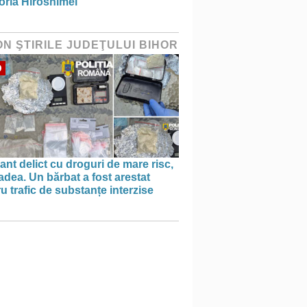
ria Hiroshimei
ON ŞTIRILE JUDEŢULUI BIHOR
O
ant delict cu droguri de mare risc,
adea. Un bărbat a fost arestat
u trafic de substanțe interzise