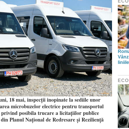
ECO
Român
Vânză
linii
ECO
ni, 18 mai, inspecții inopinate la sediile unor
area microbuzelor electrice pentru transportul
i privind posibila trucare a licitațiilor publice
 din Planul Național de Redresare și Reziliență