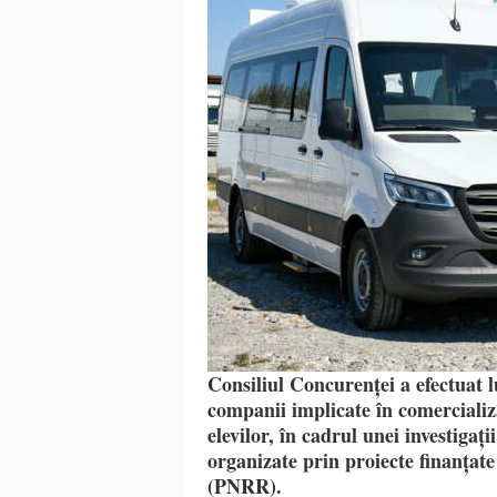
Consiliul Concurenței a efectuat lu
companii implicate în comercializ
elevilor, în cadrul unei investigați
organizate prin proiecte finanțate
(PNRR).