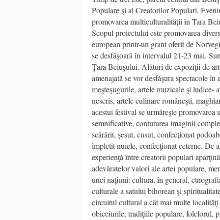
Populare şi al Creatorilor Populari. Eveni
promovarea multiculturalităţii în Tara Bei
Scopul proiectului este promovarea diversit
european printr-un grant oferit de Norveg
se desfăşoară în intervalul 21-23 mai. Sunt
Ţara Beiuşului. Alături de expoziţii de art
amenajată se vor desfăşura spectacole în ae
meşteşugurile, artele muzicale şi ludice- an
nescris, artele culinare româneşti, maghia
acestui festival se urmăreşte promovarea u
semnificative, conturarea imaginii complexe
scărărit, şesut, cusut, confecţionat podoab
împletit nuiele, confecţionat ceterne. De
experienţă între creatorii populari aparţin
adevăratelor valori ale artei populare, men
unei naţiuni: cultura, în general, etnograf
culturale a satului bihorean şi spiritualit
circuitul cultural a cât mai multe localităţ
obiceiurile, tradiţiile populare, folclorul