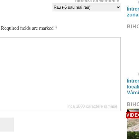
filtreaza comentariile
Între
zona
BIH
Required fields are marked
*
Între
local
Vârc
BIH
inca
1000
caractere ramase
VIDE