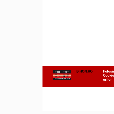
BIHON.RO
Folosi
Cookie
urilor