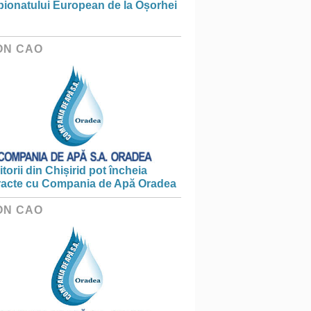
ionatului European de la Oșorhei
ON CAO
torii din Chișirid pot încheia
racte cu Compania de Apă Oradea
ON CAO