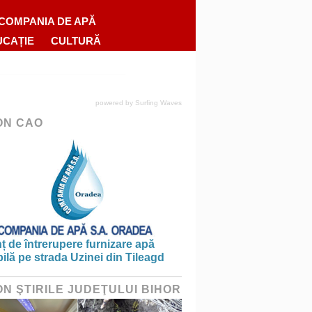
COMPANIA DE APĂ
UCAȚIE
CULTURĂ
powered by
Surfing Waves
ON CAO
 de întrerupere furnizare apă
ilă pe strada Uzinei din Tileagd
ON ŞTIRILE JUDEŢULUI BIHOR