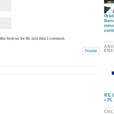
Orăde
Berc
minor
contr
his browser for the next time I comment.
ANU
ENE
IEE 1
+ PL 
CUL