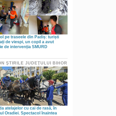
ol pe traseele din Padiș: turiști
ați de viespi, un copil a avut
ie de intervenția SMURD
ON ŞTIRILE JUDEŢULUI BIHOR
a atelajelor cu cai de rasă, în
ul Oradiei. Spectacol înaintea