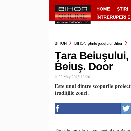
HOME
ŞTIRI
ÎNTRERUPERI 
BIHON
BIHON Ştirile judeţului Bihor
Ţara Beiuşului, 
Beiuş. Door
la 22 May 2015 13:26
Este unul dintre scopurile proiectu
tradiţiile zonei.
Timp de trei zile, parcul central din Beiuş