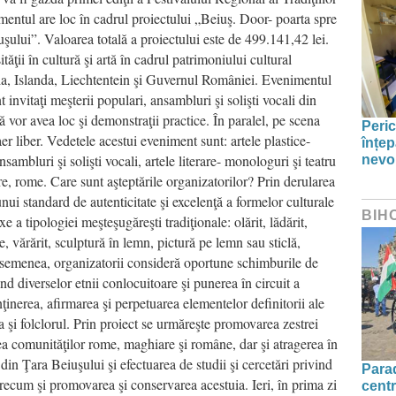
mentul are loc în cadrul proiectului „Beiuş. Door- poarta spre
uşului”. Valoarea totală a proiectului este de 499.141,42 lei.
ăţii în cultură şi artă în cadrul patrimoniului cultural
ia, Islanda, Liechtentein şi Guvernul României. Evenimentul
 invitaţi meşterii populari, ansambluri şi solişti vocali din
ă vor avea loc şi demonstraţii practice. În paralel, pe scena
Peric
r liber. Vedetele acestui eveniment sunt: artele plastice-
înțep
sambluri şi solişti vocali, artele literare- monologuri şi teatru
nevo
re, rome. Care sunt aşteptările organizatorilor? Prin derularea
nui standard de autenticitate şi excelenţă a formelor culturale
BIH
 a tipologiei meşteşugăreşti tradiţionale: olărit, lădărit,
e, vărărit, sculptură în lemn, pictură pe lemn sau sticlă,
 asemenea, organizatorii consideră oportune schimburile de
ând diverselor etnii conlocuitoare şi punerea în circuit a
ţinerea, afirmarea şi perpetuarea elementelor definitorii ale
ia şi folclorul. Prin proiect se urmăreşte promovarea zestrei
atea comunităţilor rome, maghiare şi române, dar şi atragerea în
i din Ţara Beiuşului şi efectuarea de studii şi cercetări privind
Parad
, precum şi promovarea şi conservarea acestuia. Ieri, în prima zi
centr