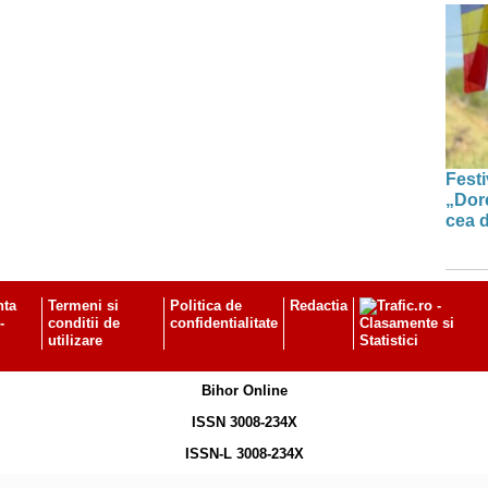
Festi
„Dor
cea d
nta
Termeni si
Politica de
Redactia
-
conditii de
confidentialitate
utilizare
Bihor Online
ISSN 3008-234X
ISSN-L 3008-234X