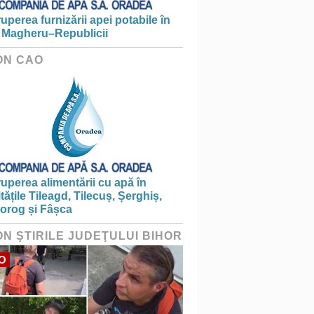
ruperea furnizării apei potabile în
 Magheru–Republicii
ON CAO
ruperea alimentării cu apă în
itățile Tileagd, Tilecuș, Șerghiș,
iorog și Fâșca
ON ŞTIRILE JUDEŢULUI BIHOR
O