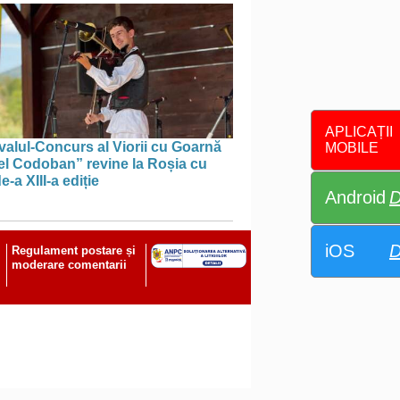
APLICAȚII
valul-Concurs al Viorii cu Goarnă
MOBILE
el Codoban” revine la Roșia cu
e-a XIII-a ediție
Android
D
iOS
D
Regulament postare și
moderare comentarii