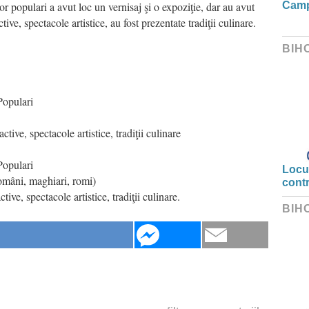
r populari a avut loc un vernisaj şi o expoziţie, dar au avut
Camp
ctive, spectacole artistice, au fost prezentate tradiţii culinare.
BIH
Populari
ctive, spectacole artistice, tradiţii culinare
Populari
Locui
omâni, maghiari, romi)
cont
ive, spectacole artistice, tradiţii culinare.
BIH