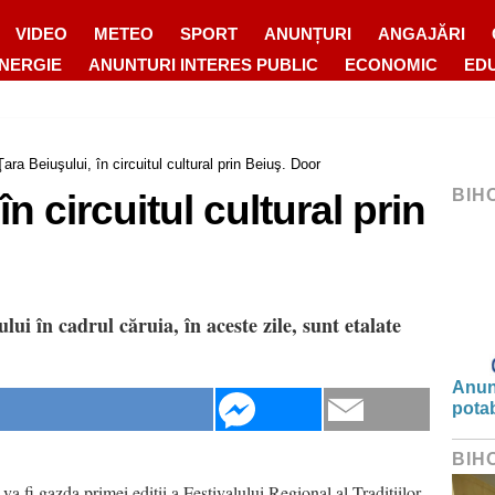
VIDEO
METEO
SPORT
ANUNȚURI
ANGAJĂRI
ENERGIE
ANUNTURI INTERES PUBLIC
ECONOMIC
ED
Ţara Beiuşului, în circuitul cultural prin Beiuş. Door
BIH
în circuitul cultural prin
lui în cadrul căruia, în aceste zile, sunt etalate
Anunț
potab
BIH
 va fi gazda primei ediţii a Festivalului Regional al Tradiţiilor