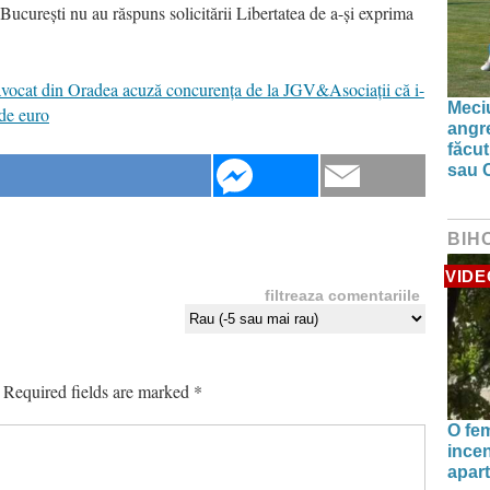
 București nu au răspuns solicitării Libertatea de a-și exprima
vocat din Oradea acuză concurența de la JGV&Asociații că i-
Meciu
 de euro
angre
făcut
sau 
BIH
VIDE
filtreaza comentariile
Required fields are marked
*
O fe
incen
apart