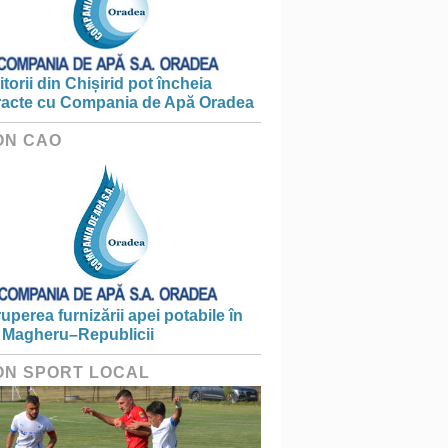
torii din Chișirid pot încheia
racte cu Compania de Apă Oradea
ON CAO
ruperea furnizării apei potabile în
 Magheru–Republicii
ON SPORT LOCAL