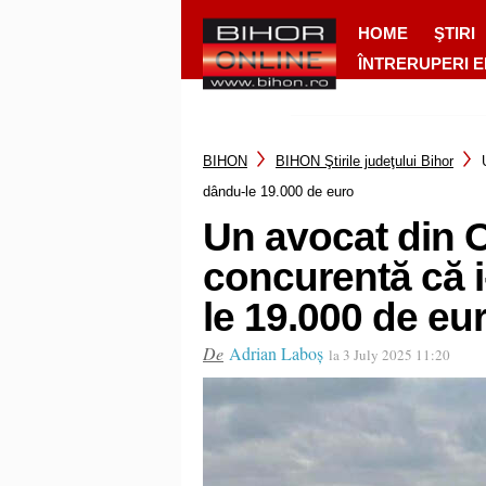
HOME
ŞTIRI
ÎNTRERUPERI 
BIHON
BIHON Ştirile judeţului Bihor
dându-le 19.000 de euro
Un avocat din 
concurentă că i-
le 19.000 de eu
De
Adrian Laboș
la 3 July 2025 11:20