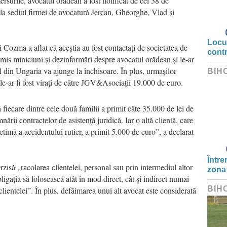
rsurile, avocatul orădean a fost notificat de cei 38 de
la sediul firmei de avocatură Jercan, Gheorghe, Vlad și
Locui
 Cozma a aflat că aceștia au fost contactați de societatea de
cont
nsmis miniciuni și dezinformări despre avocatul orădean și le-ar
ul din Ungaria va ajunge la închisoare. În plus, urmașilor
BIH
 le-ar fi fost virați de către JGV&Asociații 19.000 de euro.
ă fiecare dintre cele două familii a primit câte 35.000 de lei de
rii contractelor de asistență juridică. Iar o altă clientă, care
ictimă a accidentului rutier, a primit 5.000 de euro”, a declarat
Între
erzisă „racolarea clientelei, personal sau prin intermediul altor
zona
igația să folosească atât în mod direct, cât şi indirect numai
BIH
lientelei”. În plus, defăimarea unui alt avocat este considerată