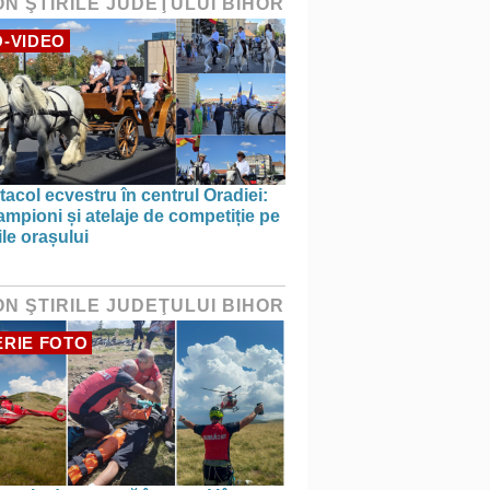
ON ŞTIRILE JUDEŢULUI BIHOR
-VIDEO
acol ecvestru în centrul Oradiei:
ampioni și atelaje de competiție pe
ile orașului
ON ŞTIRILE JUDEŢULUI BIHOR
RIE FOTO