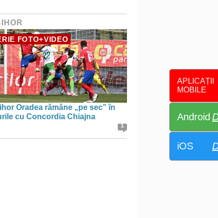
BIHOR
RIE FOTO+VIDEO
APLICAȚII
MOBILE
ihor Oradea rămâne „pe sec” în
Android
D
urile cu Concordia Chiajna
1
iOS
D