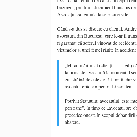
Doar că la trei luni de când a început deme
buzoieni, printr-un document transmis de 
Asociații, că renunță la serviciile sale.
Când s-a dus să discute cu clienții, Andrei
avocatură din București, care le-ar fi tra
fi garantat că șoferul vinovat de accident
victimelor și unei femei rănite în accident
„Mi-au mărturisit (clienții – n. red.) c
la firma de avocatură la momentul semnă
era străină de cele două familii, dar v
avocatul orădean pentru Libertatea.
Potrivit Statutului avocatului, este int
persoane”, în timp ce „avocatul are obl
procedee oneste în scopul dobândirii c
abatere.