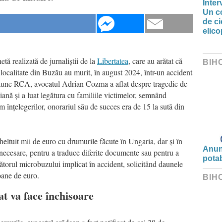
Inter
Un co
de ci
elic
etă realizată de jurnaliștii de la
Libertatea
, care au arătat că
BIH
 localitate din Buzău au murit, în august 2024, într-un accident
 daune RCA, avocatul Adrian Cozma a aflat despre tragedie de
ană și a luat legătura cu familiile victimelor, semnând
 înțelegerilor, onorariul său de succes era de 15 la sută din
eltuit mii de euro cu drumurile făcute în Ungaria, dar și în
Anunț
necesare, pentru a traduce diferite documente sau pentru a
potab
rătorul microbuzului implicat în accident, solicitând daunele
oane de euro.
BIH
at va face închisoare