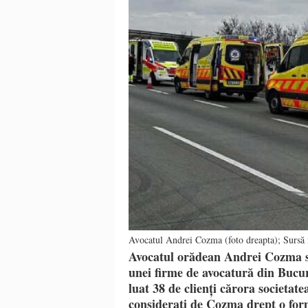
Avocatul Andrei Cozma (foto dreapta); Sursă f
Avocatul orădean Andrei Cozma su
unei firme de avocatură din Bucure
luat 38 de clienți cărora societate
considerați de Cozma drept o for