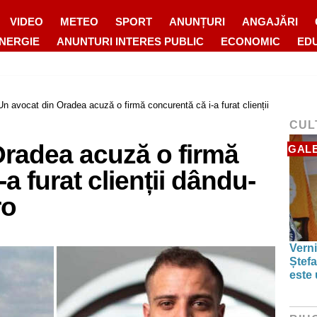
VIDEO
METEO
SPORT
ANUNȚURI
ANGAJĂRI
ENERGIE
ANUNTURI INTERES PUBLIC
ECONOMIC
ED
Un avocat din Oradea acuză o firmă concurentă că i-a furat clienții
CUL
Oradea acuză o firmă
GALE
a furat clienții dându-
ro
Verni
Ștefa
este 