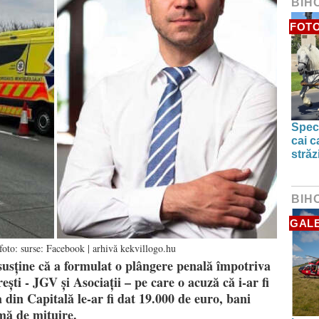
BIH
FOTO
Spect
cai c
străz
BIH
GALE
oto: surse: Facebook | arhivă kekvillogo.hu
sține că a formulat o plângere penală împotriva
ști - JGV și Asociații – pe care o acuză că i-ar fi
a din Capitală le-ar fi dat 19.000 de euro, bani
mă de mituire.