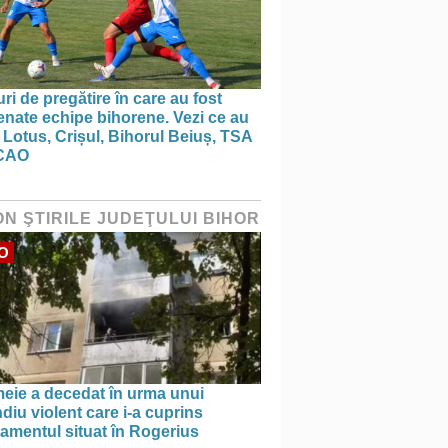
ri de pregătire în care au fost
nate echipe bihorene. Vezi ce au
 Lotus, Crișul, Bihorul Beiuș, TSA
CAO
ON ŞTIRILE JUDEŢULUI BIHOR
O
meie a decedat în urma unui
diu violent care i-a cuprins
amentul situat în Rogerius