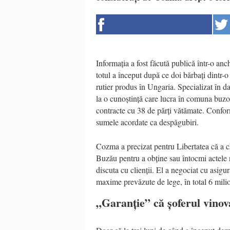
Informația a fost făcută publică într-o anch
totul a început după ce doi bărbați dintr-o
rutier produs în Ungaria. Specializat în
la o cunoștință care lucra în comuna buzoi
contracte cu 38 de părți vătămate. Conform
sumele acordate ca despăgubiri.
Cozma a precizat pentru Libertatea că a ch
Buzău pentru a obține sau întocmi actele 
discuta cu clienții. El a negociat cu asigu
maxime prevăzute de lege, în total 6 mili
„Garanție” că șoferul vinov