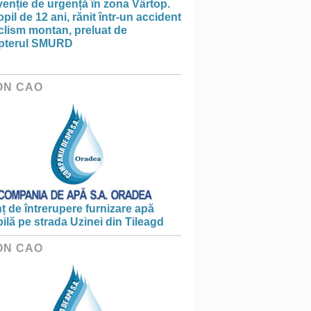
venție de urgență în zona Vârtop.
pil de 12 ani, rănit într-un accident
clism montan, preluat de
opterul SMURD
ON CAO
 de întrerupere furnizare apă
ilă pe strada Uzinei din Tileagd
ON CAO