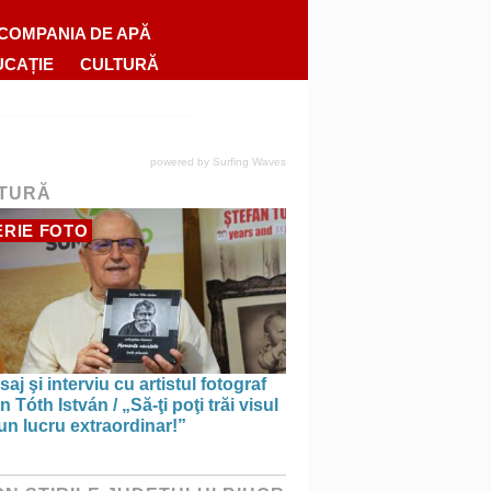
COMPANIA DE APĂ
UCAȚIE
CULTURĂ
powered by
Surfing Waves
TURĂ
RIE FOTO
saj şi interviu cu artistul fotograf
n Tóth István / „Să-ţi poţi trăi visul
un lucru extraordinar!”