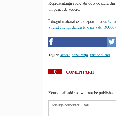
Reprezentanții societății de avocatură din
un punct de vedere.
Întregul material este disponibil aici:
Un a
a furat clienții dându-le o mită de 19.000
Taguri:
avocat
,
concurenţă
,
furt de clienti
0
COMENTARII
Your email address will not be published.