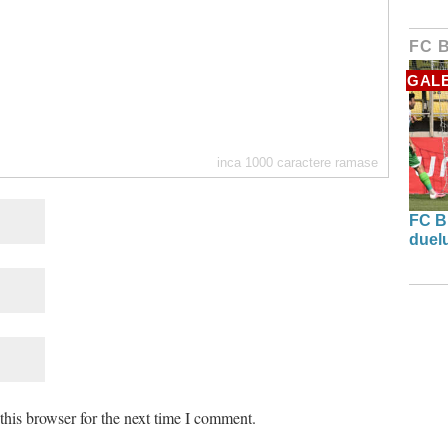
FC 
GALE
inca
1000
caractere ramase
FC B
duel
his browser for the next time I comment.