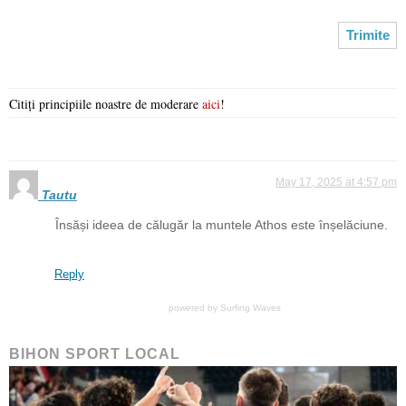
Citiți principiile noastre de moderare
aici
!
May 17, 2025 at 4:57 pm
Tautu
Însăși ideea de călugăr la muntele Athos este înșelăciune.
Reply
powered by
Surfing Waves
BIHON SPORT LOCAL