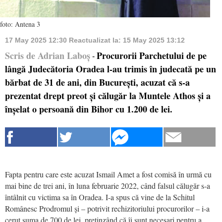
foto: Antena 3
17 May 2025 12:30
Reactualizat la:
15 May 2025 13:12
Scris de Adrian Laboș
Procurorii Parchetului de pe
-
lângă Judecătoria Oradea l-au trimis în judecată pe un
bărbat de 31 de ani, din București, acuzat că s-a
prezentat drept preot și călugăr la Muntele Athos și a
înșelat o persoană din Bihor cu 1.200 de lei.
Fapta pentru care este acuzat Ismail Amet a fost comisă în urmă cu
mai bine de trei ani, în luna februarie 2022, când falsul călugăr s-a
întâlnit cu victima sa în Oradea. I-a spus că vine de la Schitul
Românesc Prodromul și – potrivit rechizitoriului procurorilor – i-a
cerut suma de 700 de lei, pretinzând că îi sunt necesari pentru a