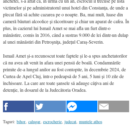
anchetei, s-a aflat că, în urmă cu un an, escrocul îl trecuse pe lista
victimelor și pe administratorul unui hotel din Constanța, de unde a
plecat fără să achite cazarea pe o noapte. Ba, mai mult, luase din
cameră băuturi alcoolice și răcoritoare și chiar un aparat de cafea. În
plus, în cazierul lui Ismail Amet se mai afla un furt dintr-o
mănăstire, comis în 2016, când a sustras 9.000 de lei dintr-un dulap
al unei mănăstiri din Petroşniţa, județul Caraș-Severin.
Ismail Amet și-a recunoscut toate faptele și le-a spus anchetatorilor
că nu avea alt venit în afara unei pensii de boală. Condamnările
primite de-a lungul anilor au fost contopite, în decembrie 2024, de
Curtea de Apel Cluj, într-o pedeapsă de 5 ani, 5 luni și 10 zile de
închisoare. La care are toate șansele să adauge câțiva ani de
detenție, în dosarul de la Judecătoria Oradea.
Taguri:
bihor
,
calugar
,
escrocherie
,
judecat
,
muntele athos