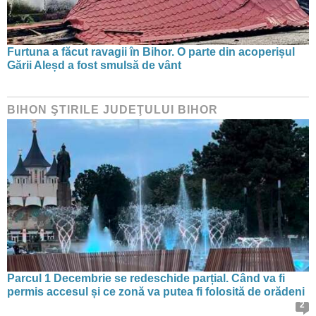
Furtuna a făcut ravagii în Bihor. O parte din acoperișul
Gării Aleșd a fost smulsă de vânt
BIHON ŞTIRILE JUDEŢULUI BIHOR
Parcul 1 Decembrie se redeschide parțial. Când va fi
permis accesul și ce zonă va putea fi folosită de orădeni
2