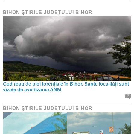
BIHON ŞTIRILE JUDEŢULUI BIHOR
Cod roșu de ploi torențiale în Bihor. Șapte localități sunt
vizate de avertizarea ANM
1
BIHON ŞTIRILE JUDEŢULUI BIHOR