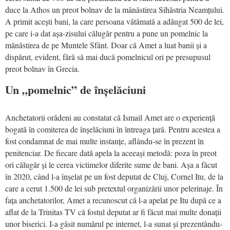
duce la Athos un preot bolnav de la mânăstirea Sihăstria Neamțului.
A primit acești bani, la care persoana vătămată a adăugat 500 de lei,
pe care i-a dat așa-zisului călugăr pentru a pune un pomelnic la
mănăstirea de pe Muntele Sfânt. Doar că Amet a luat banii și a
dispărut, evident, fără să mai ducă pomelnicul ori pe presupusul
preot bolnav în Grecia.
Un „pomelnic” de înșelăciuni
Anchetatorii orădeni au constatat că Ismail Amet are o experiență
bogată în comiterea de înșelăciuni în întreaga țară. Pentru acestea a
fost condamnat de mai multe instanțe, aflându-se în prezent în
penitenciar. De fiecare dată apela la aceeași metodă: poza în preot
ori călugăr și le cerea victimelor diferite sume de bani. Așa a făcut
în 2020, când l-a înșelat pe un fost deputat de Cluj, Cornel Itu, de la
care a cerut 1.500 de lei sub pretextul organizării unor pelerinaje. În
fața anchetatorilor, Amet a recunoscut că l-a apelat pe Itu după ce a
aflat de la Trinitas TV că fostul deputat ar fi făcut mai multe donații
unor biserici. I-a găsit numărul pe internet, l-a sunat și prezentându-