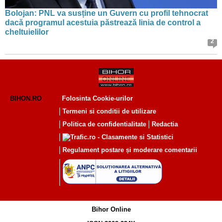
Bolojan: PNL va susține un Guvern cu profil tehnocrat
dacă programul acestuia păstrează linia de control a
cheltuielilor
2
BIHON.RO
Folosinta Cookie-urilor
Termeni si conditii de utilizare
Politica de confidentialitate
Redactia
Regulament postare și moderare comentarii
Bihor Online