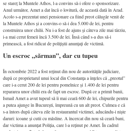
se stareț la Muntele Athos, l-a convins să-i ofere o sponsorizare.
Anul următor, Amet a dat încă o lovitură, de această dată în Arad.
Acolo s-a prezentat unei pensionare ca fiind preot călugăr venit de
la Muntele Athos și a convins-o să-i dea 5.000 de lei, pentru
construirea unor chilii. Nu i-a fost de ajuns și câteva zile mai târziu,
i-a mai cerut femeii încă 3.500 de lei. Însă când s-a dus să-i
primească, a fost ridicat de polițiștii anunțați de victimă.
Un escroc „sărman”, dar cu tupeu
În octombrie 2022 a fost reținut din nou de autoritățile judiciare,
după ce proprietarul unui local din Constanța a înțeles că „preotul”
care i-a cerut 200 de lei pentru pomelnice și 1.400 de lei pentru
repararea unor chilii era de fapt un escroc. După ce a primit banii,
Ismail Amet a avut tupeul să îi mai ceară 600 de lei, chipurile pentru
a putea ajunge în București, împreună cu un alt preot. Culmea e că
s-a întors după câteva zile în restaurantul victimei, aducându-i niște
daruri: icoane și cutii cu măsline. A încercat din nou să ceară bani,
dar victima a anunțat Poliția, care l-a reținut pe Amet. În cadrul