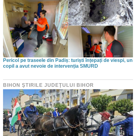
Pericol pe traseele din Padiș: turiști înțepați de viespi, un
copil a avut nevoie de intervenția SMURD
BIHON ŞTIRILE JUDEŢULUI BIHOR