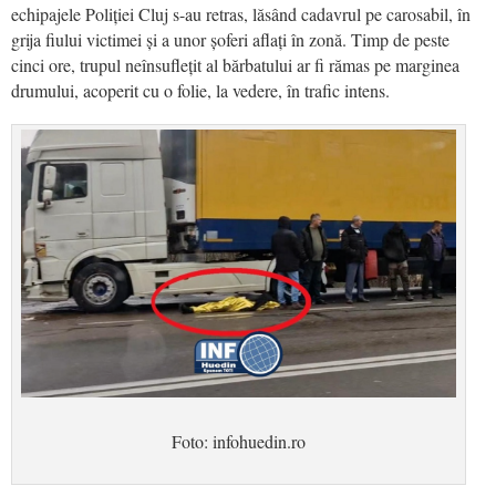
echipajele Poliției Cluj s-au retras, lăsând cadavrul pe carosabil, în
grija fiului victimei și a unor șoferi aflați în zonă. Timp de peste
cinci ore, trupul neînsuflețit al bărbatului ar fi rămas pe marginea
drumului, acoperit cu o folie, la vedere, în trafic intens.
Foto: infohuedin.ro