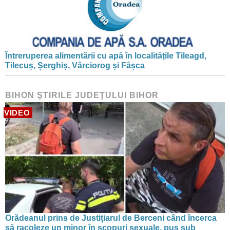
Întreruperea alimentării cu apă în localitățile Tileagd,
Tilecuș, Șerghiș, Vârciorog și Fâșca
BIHON ŞTIRILE JUDEŢULUI BIHOR
VIDEO
Orădeanul prins de Justițiarul de Berceni când încerca
să racoleze un minor în scopuri sexuale, pus sub