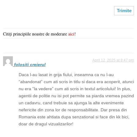
Citiți principiile noastre de moderare
aici
!
April 12, 2025 at 8:47 pm
folositi creierul
Daca l-au lasat in grija fiului, inseamna ca nu l-au
“abandonat” cum ati scris in titlu si daca era acoperit, atunci
nu era “la vedere” cum ati scris in textul articolului! In plus,
agentii de politie nu isi pot permite sa piarda vremea pazind
un cadavru, cand trebuie sa ajunga la alte evenimente
nefericite din zona lor de responsabilitate. Dar presa din
Romania este ahtiata dupa senzational si face din kk bici,
doar de dragul vizualizarilor!