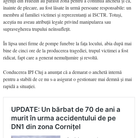
agenții din Huedin au părăsit zona pentru a continua ancheta și că,
înainte de plecare, au fost lăsate în urmă persoane responsabile: un
membru al familiei victimei și reprezentanți ai ISCTR. Totuși,
aceștia nu aveau atribuții legale privind manipularea sau
supravegherea trupului neînsuflețit.
În lipsa unei firme de pompe funebre la fața locului, abia după mai
bine de cinci ore de la producerea tragediei, trupul victimei a fost
ridicat, fapt care a generat nemulțumire și revoltă.
Conducerea IPJ Cluj a anunțat că a demarat o anchetă internă
pentru a stabili de ce nu s-a asigurat o gestionare mai demnă și mai
rapidă a situației.