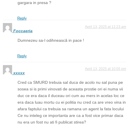
gargara in presa ?
Reply
April 13, 2025 at 12:23 am
Foccaeria
Dumnezeu sa-l odihnească in pace !
Reply
April 13, 2025 at 10:05 pm
xxxxx
Cred ca SMURD trebuia sal duca de acolo nu sal puna pe
sosea si is primi vinovati de aceasta prostie ori ei numa vii
duc ce era daca il duceau ori cum au mers in acelas loc ce
era daca luau mortu cu ei politia nu cred ca are vreo vina in
afara faptului ca trebuia sa ramana un agent la fata locului
Ce nu inteleg ce importanta are ca a fost vice primar daca
nu era un fost nu ati fi publicat stirea?