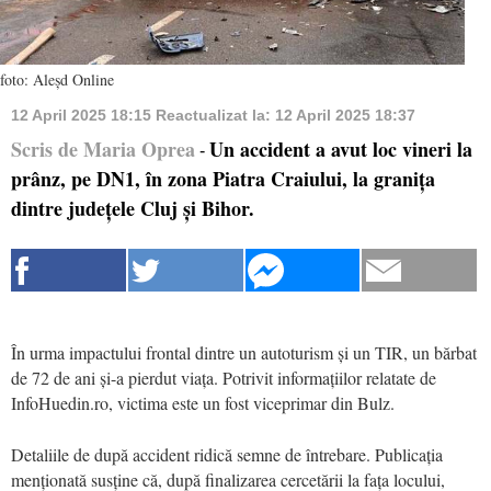
foto: Aleșd Online
12 April 2025 18:15
Reactualizat la:
12 April 2025 18:37
Scris de Maria Oprea
Un accident a avut loc vineri la
-
prânz, pe DN1, în zona Piatra Craiului, la granița
dintre județele Cluj și Bihor.
În urma impactului frontal dintre un autoturism și un TIR, un bărbat
de 72 de ani și-a pierdut viața. Potrivit informațiilor relatate de
InfoHuedin.ro, victima este un fost viceprimar din Bulz.
Detaliile de după accident ridică semne de întrebare. Publicația
menționată susține că, după finalizarea cercetării la fața locului,