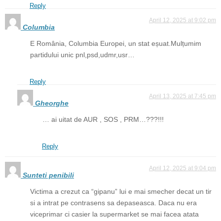
Reply
April 12, 2025 at 9:02 pm
Columbia
E România, Columbia Europei, un stat eșuat.Mulțumim
partidului unic pnl,psd,udmr,usr…
Reply
April 13, 2025 at 7:45 pm
Gheorghe
… ai uitat de AUR , SOS , PRM…???!!!
Reply
April 12, 2025 at 9:04 pm
Sunteti penibili
Victima a crezut ca “gipanu” lui e mai smecher decat un tir
si a intrat pe contrasens sa depaseasca. Daca nu era
viceprimar ci casier la supermarket se mai facea atata