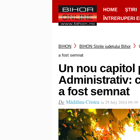
HOME
ŞTIRI
ÎNTRERUPERI 
BIHON
BIHON Ştirile judeţului Bihor
a fost semnat
Un nou capitol 
Administrativ: 
a fost semnat
De
Mădălina Cristea
la 29 July 2024 09:39