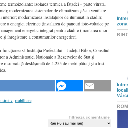
eme termoizolante; izolarea termică a fațadei – parte vitrată,
ente); modernizarea sistemelor de climatizare și/sau ventilare
 interior; modernizarea instalațiilor de iluminat în clădiri;
Între
ere a energiei electrice (instalarea de panouri foto-voltaice pe
zona
e management energetic integrat pentru clădire (montarea unor
BIH
e și înregistrare a consumurilor energetice).
r funcționează Instituția Prefectului – Județul Bihor, Consiliul
hor a Administrației Naționale a Rezervelor de Stat și
o suprafață desfășurată de 4.255 de metri pătrați și a fost
lea.
Între
local
Vârc
istrativ
,
reabilitare
ROM
filtreaza comentariile