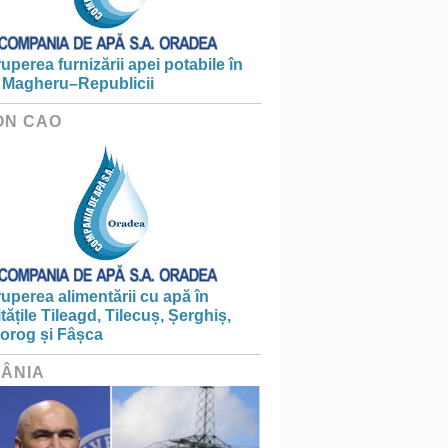
ruperea furnizării apei potabile în
 Magheru–Republicii
ON CAO
ruperea alimentării cu apă în
itățile Tileagd, Tilecuș, Șerghiș,
iorog și Fâșca
ÂNIA