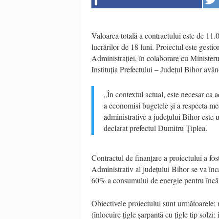
Valoarea totală a contractului este de 11.
lucrărilor de 18 luni.
Proiectul este gestio
Administrației, în colaborare cu Ministerul
Instituția Prefectului – Județul Bihor avân
„În contextul actual, este necesar ca ad
a economisi bugetele și a respecta med
administrative a județului Bihor este
declarat prefectul Dumitru Țiplea.
Contractul de finanțare a proiectului a fo
Administrativ al județului Bihor se va înc
60% a consumului de energie pentru încăl
Obiectivele proiectului sunt următoarele:
(înlocuire țigle șarpantă cu țigle tip solzi;