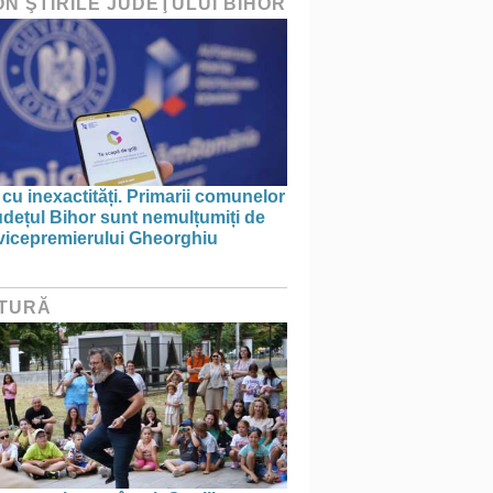
ON ŞTIRILE JUDEŢULUI BIHOR
 cu inexactități. Primarii comunelor
udețul Bihor sunt nemulțumiți de
 vicepremierului Gheorghiu
TURĂ