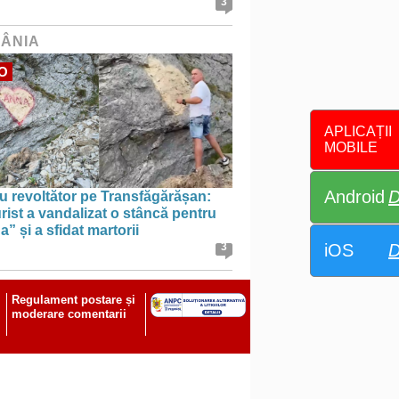
3
ÂNIA
O
APLICAȚII
MOBILE
Android
D
u revoltător pe Transfăgărășan:
rist a vandalizat o stâncă pentru
” și a sfidat martorii
iOS
D
3
Regulament postare și
moderare comentarii