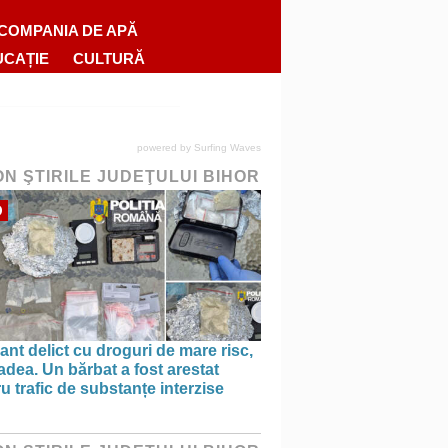
COMPANIA DE APĂ
UCAȚIE
CULTURĂ
powered by
Surfing Waves
ON ŞTIRILE JUDEŢULUI BIHOR
O
ant delict cu droguri de mare risc,
adea. Un bărbat a fost arestat
u trafic de substanțe interzise