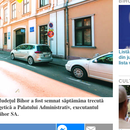
BIH
Listă
din j
lista
CUL
- Județul Bihor a fost semnat săptămâna trecută
etică a Palatului Administrativ, executantul
Bihor SA.