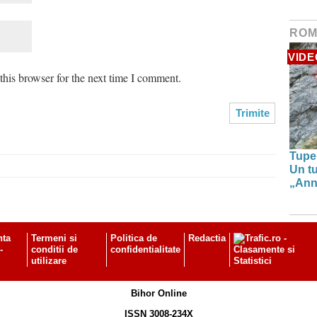
ROM
VIDE
his browser for the next time I comment.
Tupe
Un tu
„Anna
nta
Termeni si
Politica de
Redactia
-
conditii de
confidentialitate
utilizare
Bihor Online
ISSN 3008-234X