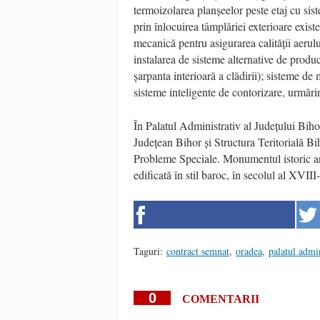
termoizolarea planșeelor peste etaj cu sist
prin înlocuirea tâmplăriei exterioare exist
mecanică pentru asigurarea calității aerului
instalarea de sisteme alternative de produc
șarpanta interioară a clădirii); sisteme d
sisteme inteligente de contorizare, urmărir
În Palatul Administrativ al Județului Biho
Județean Bihor și Structura Teritorială Bi
Probleme Speciale. Monumentul istoric are 
edificată în stil baroc, în secolul al XVIII-
Taguri:
contract semnat
,
oradea
,
palatul admin
0
COMENTARII