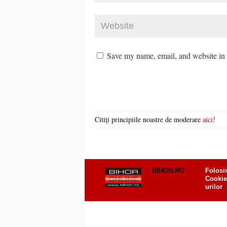
Save my name, email, and website in t
Citiți principiile noastre de moderare
aici
!
BIHON.RO
Folosi
Cookie
urilor