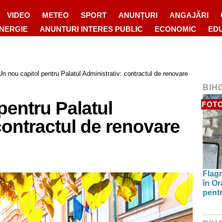
VIDEO
METEO
SPORT
ANUNȚURI
ANGAJĂRI
ENERGIE
ANUNTURI INTERES PUBLIC
ECONOMIC
ED
Un nou capitol pentru Palatul Administrativ: contractul de renovare
BIH
pentru Palatul
FOT
contractul de renovare
Flagr
în Or
pentr