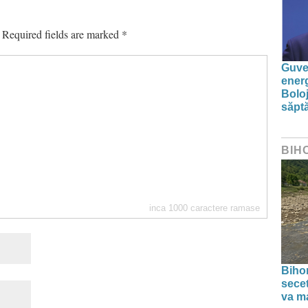
Required fields are marked
*
Guver
energ
Boloj
săpt
BIH
inca
1000
caractere ramase
Bihor
secet
va ma