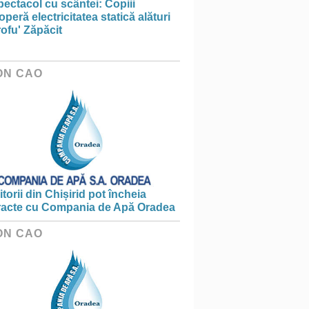
ectacol cu scântei: Copiii
peră electricitatea statică alături
ofu' Zăpăcit
ON CAO
torii din Chișirid pot încheia
racte cu Compania de Apă Oradea
ON CAO