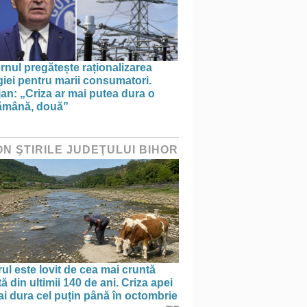
nul pregătește raționalizarea
iei pentru marii consumatori.
an: „Criza ar mai putea dura o
ămână, două”
ON ŞTIRILE JUDEŢULUI BIHOR
ul este lovit de cea mai cruntă
ă din ultimii 140 de ani. Criza apei
i dura cel puțin până în octombrie