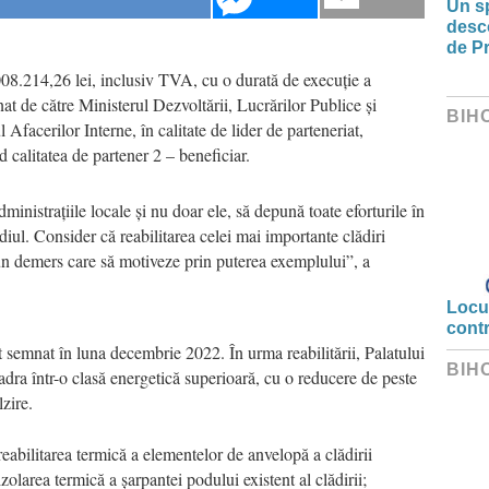
Un sp
desco
de Pr
008.214,26 lei, inclusiv TVA, cu o durată de execuție a
nat de către Ministerul Dezvoltării, Lucrărilor Publice și
BIH
 Afacerilor Interne, în calitate de lider de parteneriat,
d calitatea de partener 2 – beneficiar.
ministrațiile locale și nu doar ele, să depună toate eforturile în
iul. Consider că reabilitarea celei mai importante clădiri
 un demers care să motiveze prin puterea exemplului”, a
Locui
cont
st semnat în luna decembrie 2022. În urma reabilitării, Palatului
BIH
adra într-o clasă energetică superioară, cu o reducere de peste
zire.
reabilitarea termică a elementelor de anvelopă a clădirii
 izolarea termică a șarpantei podului existent al clădirii;