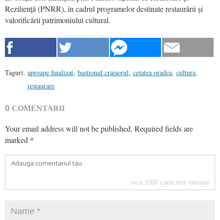
Reziliență (PNRR), în cadrul programelor destinate restaurării și
valorificării patrimoniului cultural.
Taguri:
aproape finalizat
,
bastionul craisorul
,
cetatea oradea
,
cultura
,
restaurare
0
COMENTARII
Your email address will not be published.
Required fields are
marked
*
inca
1000
caractere ramase