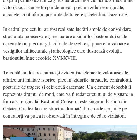
valoroase, ascunse timp îndelungat, precum zidurile originale,
arcadele, contraforții, posturile de tragere și cele două cazemate.
În cadrul proiectului au fost realizate lucrări ample de consolidare
structurală, conservare și restaurare a zidurilor bastionului și ale
cazematelor, precum și lucrări de dezvelire și punere în valoare a
vestigiilor arhitecturale și arheologice care ilustrează evoluția
bastionului între secolele XVI-XVIII.
Totodată, au fost restaurate și evidențiate elemente valoroase ale
arhitecturii militare istorice, precum zidurile, arcadele, contraforții,
posturile de tragere și cele două cazemate. Un element deosebit îl
reprezintă drumul de rond, care va fi redat circuitului de vizitare în
forma sa originală. Bastionul Crăișorul este singurul bastion din
Cetatea Oradea la care structura formată din arcade sprijinite pe
contraforți va putea fi observată în întregime de către vizitatori.