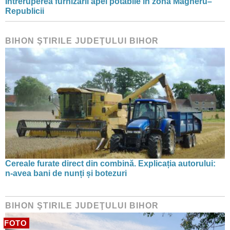
Întreruperea furnizării apei potabile în zona Magheru–
Republicii
BIHON ŞTIRILE JUDEŢULUI BIHOR
Cereale furate direct din combină. Explicația autorului:
n-avea bani de nunți și botezuri
BIHON ŞTIRILE JUDEŢULUI BIHOR
FOTO