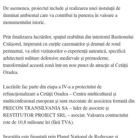
De asemenea, proiectul include și realizarea unei instalații de
iluminat ambiental care va contribui la punerea în valoare a
monumentului istoric.
Prin finalizarea lucrărilor, spațiul reabilitat din interiorul Bastionului
Crăișorul, împreună cu curțile cazematelor și drumul de rond
perimetral, va oferi vizitatorilor o experiență autentică, specifică
arhitecturii militare defensive medievale și premoderne,
transformând această zonă într-un nou punct de atracție al Cetății
Oradea.
Lucrările fac parte din etapa a IV-a a proiectului de
refuncționalizare a Cetății Oradea – Centru multicultural și
multiconfesional european și sunt executate de asocierea formată din
PRECON TRANSILVANIA SA – lider de asociere și
RESTITUTOR PROIECT SRL – asociat. Valoarea contractului
este de 10,8 milioane lei (fără TVA).
Investiția este finanțată prin Planul Național de Redresare și