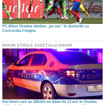
FC Bihor Oradea rămâne „pe sec” în duelurile cu
Concordia Chiajna
BIHON ŞTIRILE JUDEŢULUI BIHOR
Doi tineri care au tâlhărit un băiat de 13 ani, în Oradea,