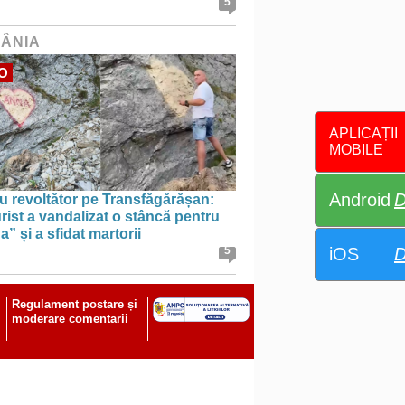
5
ÂNIA
O
APLICAȚII
MOBILE
Android
D
u revoltător pe Transfăgărășan:
rist a vandalizat o stâncă pentru
” și a sfidat martorii
iOS
D
5
Regulament postare și
moderare comentarii