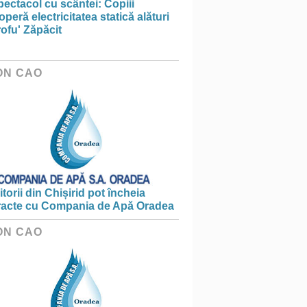
ectacol cu scântei: Copiii
peră electricitatea statică alături
ofu' Zăpăcit
ON CAO
torii din Chișirid pot încheia
racte cu Compania de Apă Oradea
ON CAO