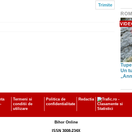
ROM
VIDE
Tupe
Un tu
„Anna
nta
Termeni si
Politica de
Redactia
-
conditii de
confidentialitate
utilizare
Bihor Online
ISSN 3008-234X