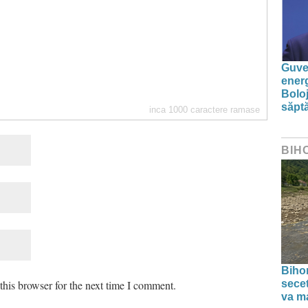
Guver
energ
Boloj
săpt
inca
1000
caractere ramase
BIH
Bihor
his browser for the next time I comment.
secet
va ma