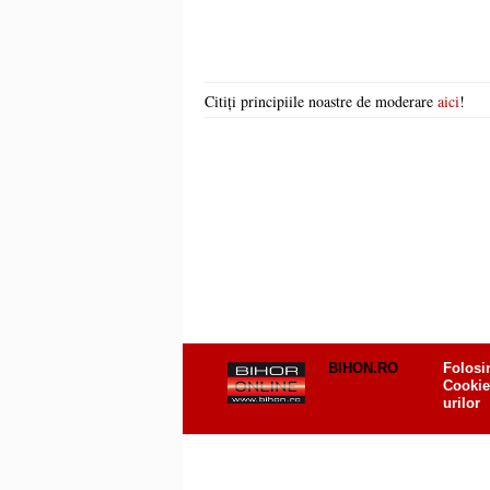
Citiți principiile noastre de moderare
aici
!
BIHON.RO
Folosi
Cookie
urilor