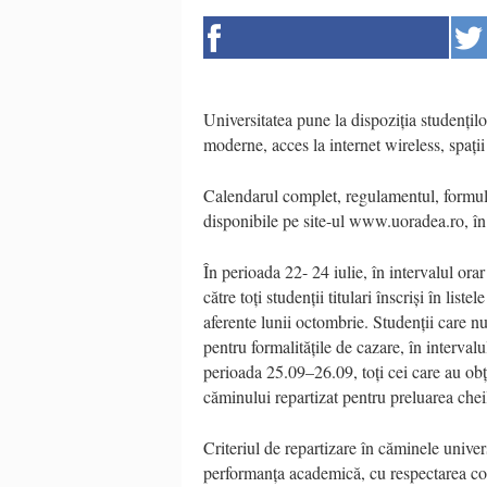
Universitatea pune la dispoziția studențil
moderne, acces la internet wireless, spații
Calendarul complet, regulamentul, formula
disponibile pe site-ul www.uoradea.ro, în
În perioada 22- 24 iulie, în intervalul or
către toți studenții titulari înscriși în lis
aferente lunii octombrie. Studenții care nu
pentru formalitățile de cazare, în interval
perioada 25.09–26.09, toți cei care au obț
căminului repartizat pentru preluarea chei
Criteriul de repartizare în căminele unive
performanța academică, cu respectarea cond