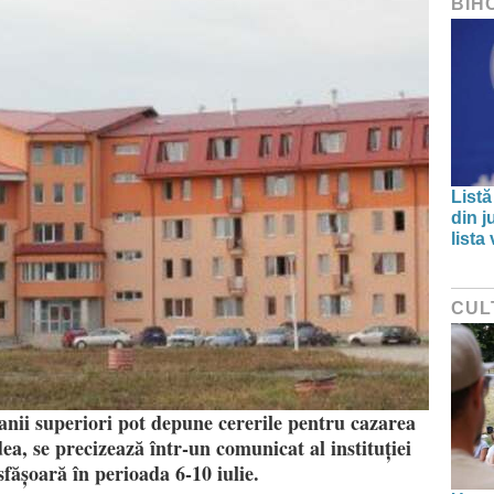
BIH
Listă
din j
lista
CUL
 anii superiori pot depune cererile pentru cazarea
ea, se precizează într-un comunicat al instituției
fășoară în perioada 6-10 iulie.