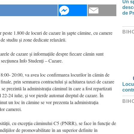
Un sp
desco
de Pr
BIH
or peste 1.800 de locuri de cazare în șapte cămine, cu camere
 de studiu și zone dedicate relaxării.
rele de cazare și informațiile despre fiecare cămin sunt
 secțiunea Info Studenți – Cazare.
ar 8:00- 20:00, va avea loc confirmarea locurilor în cămin de
tele finale, prin semnarea contractului și achitarea taxei de cazare
Locui
 se prezintă la administrația căminul în care a fost repartizati
cont
ul 22-24 iulie, și vor pierde automat dreptul de cazare. În
BIH
inut un loc în cămine se vor prezenta la administrația
lor camerei.
rsității, cu excepția căminului C5 (PNRR), se face în funcție de
ițiilor de promovabilitate în an superior definite în