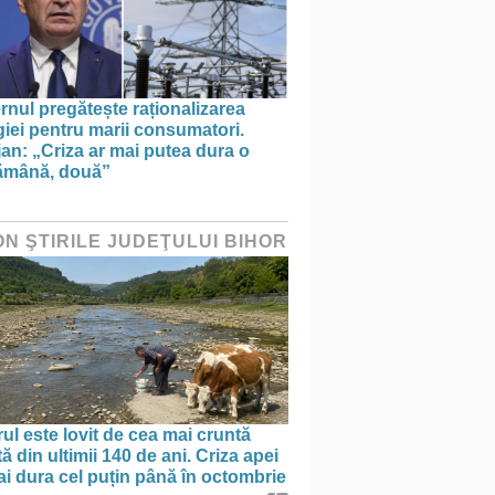
nul pregătește raționalizarea
iei pentru marii consumatori.
an: „Criza ar mai putea dura o
ămână, două”
ON ŞTIRILE JUDEŢULUI BIHOR
ul este lovit de cea mai cruntă
ă din ultimii 140 de ani. Criza apei
i dura cel puțin până în octombrie