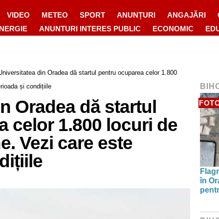
VIDEO
METEO
SPORT
ANUNȚURI
ANGAJĂRI
ENERGIE
ANUNTURI INTERES PUBLIC
ECONOMIC
ED
Universitatea din Oradea dă startul pentru ocuparea celor 1.800
BIH
ioada și condițiile
in Oradea dă startul
FOT
 celor 1.800 locuri de
e. Vezi care este
ițiile
Flagr
în Or
pentr