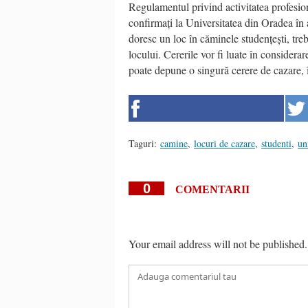
Regulamentul privind activitatea profesio
confirmați la Universitatea din Oradea în a
doresc un loc în căminele studențești, tr
locului. Cererile vor fi luate în considera
poate depune o singură cerere de cazare, 
Taguri:
camine
,
locuri de cazare
,
studenti
,
un
0
COMENTARII
Your email address will not be published.