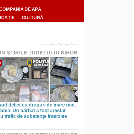
COMPANIA DE APĂ
UCAȚIE
CULTURĂ
powered by
Surfing Waves
ON ŞTIRILE JUDEŢULUI BIHOR
O
ant delict cu droguri de mare risc,
adea. Un bărbat a fost arestat
u trafic de substanțe interzise