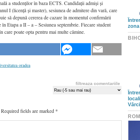
nală a studenților în baza ECTS. Candidații admiși și
nul I (licență și master), sesiunea de admitere din vară, care
ebuie să depună cererea de cazare în momentul confirmării
Între
re în Etapa a II – a – Sesiunea septembrie. Fiecare student
zona
în care poate opta pentru mai multe cămine.
BIH
iversitatea oradea
filtreaza comentariile
Între
local
Vârc
Required fields are marked
*
ROM