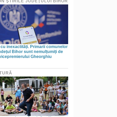
ON ŞTIRILE JUDEŢULUI BIHOR
 cu inexactități. Primarii comunelor
udețul Bihor sunt nemulțumiți de
 vicepremierului Gheorghiu
TURĂ