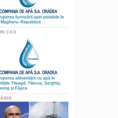
ruperea furnizării apei potabile în
 Magheru–Republicii
ON CAO
ruperea alimentării cu apă în
itățile Tileagd, Tilecuș, Șerghiș,
iorog și Fâșca
ÂNIA