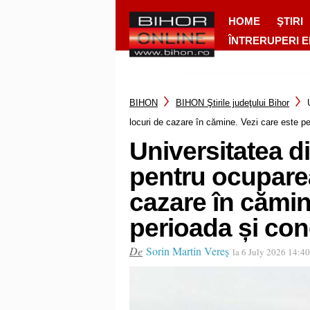
HOME
ŞTIRI
ÎNTRERUPERI 
BIHON
BIHON Ştirile judeţului Bihor
locuri de cazare în cămine. Vezi care este per
Universitatea d
pentru ocuparea
cazare în cămin
perioada și cond
De
Sorin Martin Vereș
la 6 July 2026 14:40