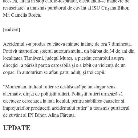
acestea, aflată în stop cardio-respirator, efectuându-se manevre de
resuscitare” a transmis purtătorul de cuvânt al ISU Crișana Bihor,
Mr. Camelia Roșca.
[eadvert]
Accidentul s-a produs cu câteva minute înainte de ora 7 dimineața.
Potrivit martorilor, șoferul autoturismului, un bărbat de 34 de ani din
localitatea Târnăveni, județul Mureș, a pierdut controlul asupra
direcției, a părăsit partea carosabilă și s-a izbit cu violență de un
copac. În autoturism se aflau patru adulți și trei copii.
”Momentan, traficul rutier se desfășoară pe un singur sens,
alternativ, dirijat de polițiștii rutieri. Polițiștii rutieri urmează să
efectueze cercetarea la fața locului, pentru stabilirea cauzelor și
împrejurărilor producerii accidentului rutier” a transmis purtătorul
de cuvânt al IPJ Bihor, Alina Fărcuța.
UPDATE