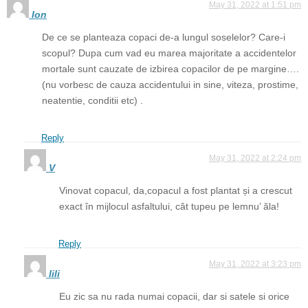
May 31, 2022 at 1:51 pm
Ion
De ce se planteaza copaci de-a lungul soselelor? Care-i
scopul? Dupa cum vad eu marea majoritate a accidentelor
mortale sunt cauzate de izbirea copacilor de pe margine….
(nu vorbesc de cauza accidentului in sine, viteza, prostime,
neatentie, conditii etc) .
Reply
May 31, 2022 at 2:24 pm
V
Vinovat copacul, da,copacul a fost plantat și a crescut
exact în mijlocul asfaltului, cât tupeu pe lemnu’ ăla!
Reply
May 31, 2022 at 3:23 pm
lili
Eu zic sa nu rada numai copacii, dar si satele si orice