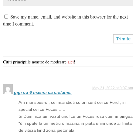
Save my name, email, and website in this browser for the next
time I comment.
Citiți principiile noastre de moderare
aici
!
May 31, 2022 at 9:07 am
gigi cu 6 masini ca ciolanis.
Am mai spus-o , cei mai idioti soferi sunt cei cu Ford , in
special cei cu Focus …..
Si Duminica am vazut unul cu un Focus rosu cum ïmpingea
“din spate la un metru o masina in piata unirii unde ai limita
de viteza fiind zona pietonala.