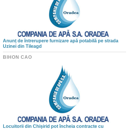
Anunț de întrerupere furnizare apă potabilă pe strada
Uzinei din Tileagd
BIHON CAO
Locuitorii din Chișirid pot încheia contracte cu