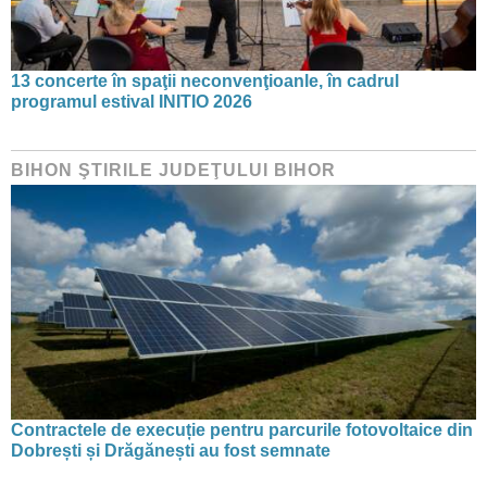
13 concerte în spaţii neconvenţioanle, în cadrul
programul estival INITIO 2026
BIHON ŞTIRILE JUDEŢULUI BIHOR
Contractele de execuție pentru parcurile fotovoltaice din
Dobrești și Drăgănești au fost semnate