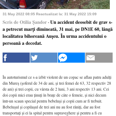
31 May 2022 08:05
Reactualizat la:
31 May 2022 15:09
Scris de Otilia Șandor
Un accident deosebit de grav s-
-
a petrecut marți dimineată, 31 mai, pe DN1E 60, lângă
localitatea bihoreană Aușeu. În urma accidentului o
persoană a decedat.
În autoturismul ce s-a izbit violent de un copac se aflau patru adulți
din Mureș (șoferul de 34 de ani, și trei femei de 63, 32 respectiv 28
de ani) și trei copii, cu vârsta de 2 luni, 3 ani respectiv 13 ani. Cei
doi copii mici erau ținuți în brațe de câte o femeie, și nici decum
într-un scaun special pentru bebeluși și copii cum ar fi trebuit.
Bebelușul și copilașul de trei ani nu au fost răniți, dar au fost
transportați și ei la spital pentru supraveghere și pentru a fi cu