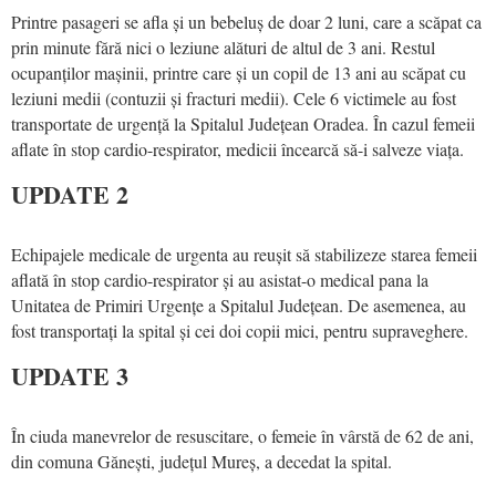
Printre pasageri se afla și un bebeluș de doar 2 luni, care a scăpat ca
prin minute fără nici o leziune alături de altul de 3 ani. Restul
ocupanților mașinii, printre care și un copil de 13 ani au scăpat cu
leziuni medii (contuzii și fracturi medii). Cele 6 victimele au fost
transportate de urgență la Spitalul Județean Oradea. În cazul femeii
aflate în stop cardio-respirator, medicii încearcă să-i salveze viața.
UPDATE 2
Echipajele medicale de urgenta au reușit să stabilizeze starea femeii
aflată în stop cardio-respirator și au asistat-o medical pana la
Unitatea de Primiri Urgențe a Spitalul Județean. De asemenea, au
fost transportați la spital și cei doi copii mici, pentru supraveghere.
UPDATE 3
În ciuda manevrelor de resuscitare, o femeie în vârstă de 62 de ani,
din comuna Gănești, județul Mureș, a decedat la spital.