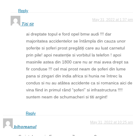
Reply
May 31, 2022 at 1:37 pm
Titi tit
ai dreptate topul e ford opel bmw audi !!! dar
majoritatea accidentelor se întâmpla din cauza unor
șoferițe si șoferi prost pregătiți care au luat carnetul
prin pile! apoi neatenție si vorbitul la telefon ! apoi
masinile astea din 1800 care nu ar mai avea drept sa
fir conduse !!! cel mai prost neam de șoferi din lume
pana si zingari din india africa si hunia ne întrec la
condus si nu au atâtea accidente ca si romanica aici de
vina fiind in primul rând “șoferi” si infrastructura !!!!
suntem neam de schumacheri si titi argint!
Reply
May 31, 2022 at 10:25 am
bihoreanul