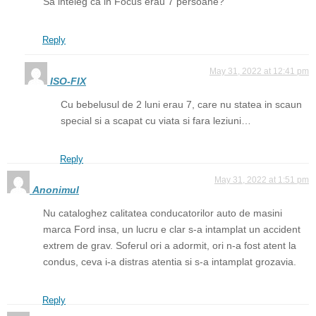
Sa inteleg ca in Focus erau 7 persoane?
Reply
May 31, 2022 at 12:41 pm
ISO-FIX
Cu bebelusul de 2 luni erau 7, care nu statea in scaun
special si a scapat cu viata si fara leziuni…
Reply
May 31, 2022 at 1:51 pm
Anonimul
Nu cataloghez calitatea conducatorilor auto de masini
marca Ford insa, un lucru e clar s-a intamplat un accident
extrem de grav. Soferul ori a adormit, ori n-a fost atent la
condus, ceva i-a distras atentia si s-a intamplat grozavia.
Reply