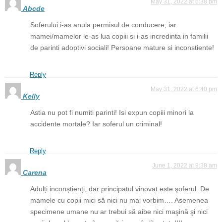
May 31, 2022 at 6:38 pm
Abcde
Soferului i-as anula permisul de conducere, iar
mamei/mamelor le-as lua copiii si i-as incredinta in familii
de parinti adoptivi sociali! Persoane mature si inconstiente!
Reply
May 31, 2022 at 6:40 pm
Kelly
Astia nu pot fi numiti parinti! Isi expun copiii minori la
accidente mortale? Iar soferul un criminal!
Reply
June 1, 2022 at 9:38 am
Carena
Adulți inconştienți, dar principatul vinovat este şoferul. De
mamele cu copii mici să nici nu mai vorbim…. Asemenea
specimene umane nu ar trebui să aibe nici maşină şi nici