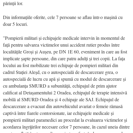
părinții lor.
Din informațiile oferite, cele 7 persoane se aflau într-o mașină cu
doar 5 locuri.
”Pompierii militari și echipajele medicale intervin în momentul de
față pentru salvarea victimelor unui accident rutier produs între
localitățile Groși și Aușeu, pe DN 1E 60, eveniment în care au fost
implicate șapte persoane, din care patru adulți și trei copii. La fața
locului au fost mobilizate trei echipaje de pompieri militari din
cadrul Stației Aleșd, cu o autospecială de descarcerare grea, o
autospecială de lucru cu apă și spumă cu modul de descarcerare și
cu ambulanța SMURD a subunității, echipajul de prim ajutor
calificat al Detașamentului 2 Oradea, echipajul de terapie intensivă
mobilă al SMURD Oradea și 4 echipaje ale SAJ. Echipajul de
descarcerare a evacuat din autovehiculul avariat o femeie rămasă
captivă între fiarele contorsionate, iar echipajele medicale și
pompierii militari paramedici au procedat la evaluarea victimelor și
acordarea îngrijirilor necesare celor 7 persoane, în cazul uneia dintre