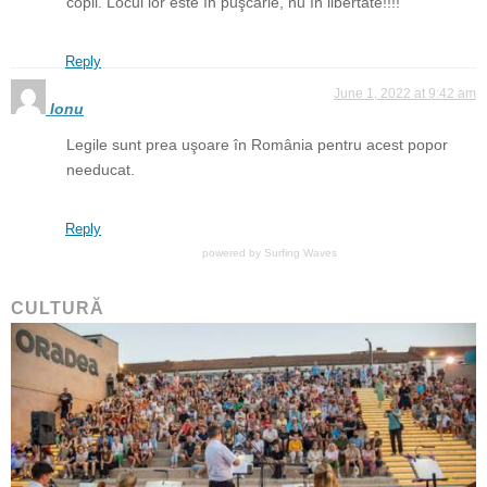
copii. Locul lor este în puşcărie, nu în libertate!!!!
Reply
June 1, 2022 at 9:42 am
Ionu
Legile sunt prea uşoare în România pentru acest popor
needucat.
Reply
powered by
Surfing Waves
CULTURĂ