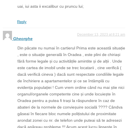
uai, iui asta ii excalibur cu pruncu lui;
Reply
December 13, 2023 at 8:21 am
Gheorghe
Din păcate nu numai în cartierul Prima este această situație
, este o situație generală în Oradea , este plini de chiriași
fără forme legale și cu activitățile amintite și de alții . Unde
este cartea de imobil unde se trec locatarii , cine verifică (
dacă verifică cineva ) dacă sunt respectate condiîiile legale
de închiriere a apartamentelor și ce se întâmplă cu
evidența populației ! Cum vrem ordine când nu mai știe nici
organul/organele competente cine și unde locuiește în
Oradea pentru a putea fi trași la răspundere în caz de
abateri de la normele de convieșuire socială ???? Cândva
găseai în fiecare bloc numele polițistului de proximitate
arondat zonei cu nr. de telefon unde puteai să te adresezi
dacă apăreau probleme !!! Acum acest lucru lipsește în