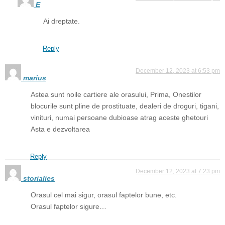
E
Ai dreptate.
Reply
December 12, 2023 at 6:53 pm
marius
Astea sunt noile cartiere ale orasului, Prima, Onestilor
blocurile sunt pline de prostituate, dealeri de droguri, tigani,
vinituri, numai persoane dubioase atrag aceste ghetouri
Asta e dezvoltarea
Reply
December 12, 2023 at 7:23 pm
storialies
Orasul cel mai sigur, orasul faptelor bune, etc.
Orasul faptelor sigure…