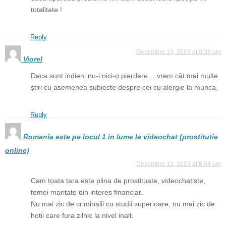
totalitate !
Reply
December 13, 2023 at 8:38 am
Viorel
Daca sunt indieni nu-i nici-o pierdere….vrem cât mai multe
știri cu asemenea subiecte despre cei cu alergie la munca.
Reply
Romania este pe locul 1 in lume la videochat (prostitutie
online)
December 13, 2023 at 8:54 am
Cam toata tara este plina de prostituate, videochatiste,
femei maritate din interes financiar.
Nu mai zic de criminalii cu studii superioare, nu mai zic de
hotii care fura zilnic la nivel inalt.