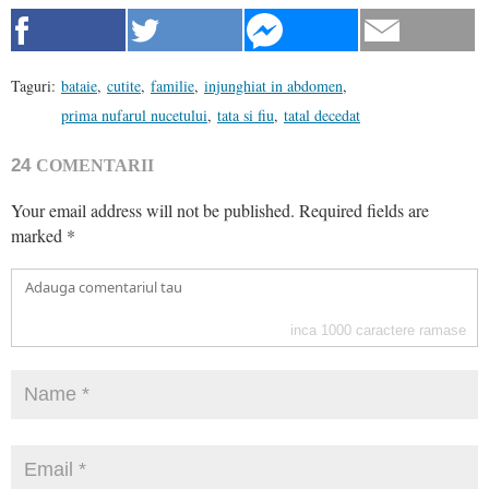
Taguri:
bataie
,
cutite
,
familie
,
injunghiat in abdomen
,
prima nufarul nucetului
,
tata si fiu
,
tatal decedat
24
COMENTARII
Your email address will not be published.
Required fields are
marked
*
inca
1000
caractere ramase