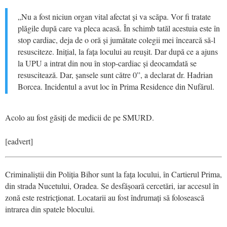
„Nu a fost niciun organ vital afectat și va scăpa. Vor fi tratate
plăgile după care va pleca acasă. În schimb tatăl acestuia este în
stop cardiac, deja de o oră și jumătate colegii mei încearcă să-l
resusciteze. Inițial, la fața locului au reușit. Dar după ce a ajuns
la UPU a intrat din nou în stop-cardiac și deocamdată se
resuscitează. Dar, șansele sunt către 0”, a declarat dr. Hadrian
Borcea. Incidentul a avut loc în Prima Residence din Nufărul.
Acolo au fost găsiți de medicii de pe SMURD.
[eadvert]
Criminaliștii din Poliția Bihor sunt la fața locului, în Cartierul Prima,
din strada Nucetului, Oradea. Se desfășoară cercetări, iar accesul în
zonă este restricționat. Locatarii au fost îndrumați să folosească
intrarea din spatele blocului.