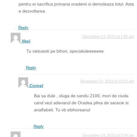
pentru ei sacrifica primaria oradenii si demoleaza totul. Asta
e dezvoltarea
Reply
December 13, 2023 at 1:42 am
Vasi
Tu vietuiesti pe bihon, specialuleeeeeee
Reply
December 13, 2023 at 10:25 am
Cornel
Bai sa dule , sluga de sandu 2100, mori de ciuda
cand vezi adevarul de Oradea plina de saracie si
analfabeti. Tu vb ebihoreanul
Reply
December 14, 2023 at 5:39 pm