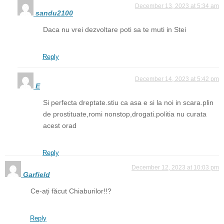
December 13, 2023 at 5:34 am
sandu2100
Daca nu vrei dezvoltare poti sa te muti in Stei
Reply
December 14, 2023 at 5:42 pm
E
Si perfecta dreptate.stiu ca asa e si la noi in scara.plin
de prostituate,romi nonstop,drogati.politia nu curata
acest orad
Reply
December 12, 2023 at 10:03 pm
Garfield
Ce-ați făcut Chiaburilor!!?
Reply