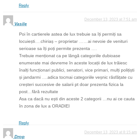
Reply
December 13, 2023 at 7:51 am
Vasile
Poi în cartierele astea de lux trebuie sa îți permiți sa
locuiești….chiriaș – proprietar ……ai nevoie de venituri
serioase sa îți poți permite prezenta ….
Trebuie menționat ca pe lângă categoriile dubioase
enumerate mai devreme în aceste locații de lux trăiesc
înalți funcționari publici, senatori, vice primari, mulți polițiști
și jandarmi ….adica tocmai categoriile veșnic răsfățate cu
creșteri succesive de salarii pt doar prezenta fizica la
post…fără rezultate
Asa ca dacă nu ești din aceste 2 categorii …nu ai ce cauta
în zona de lux a ORADIEI
Reply
December 13, 2023 at 8:15 am
Drop