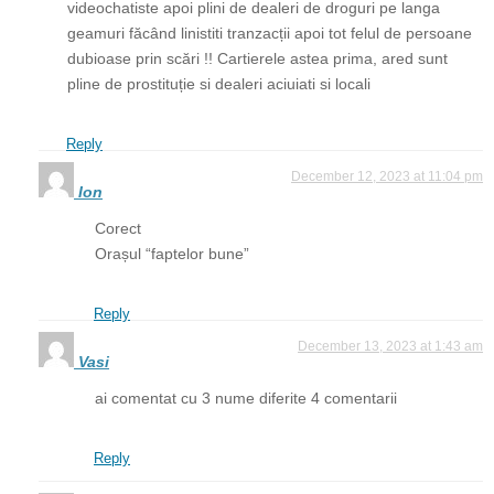
videochatiste apoi plini de dealeri de droguri pe langa
geamuri făcând linistiti tranzacții apoi tot felul de persoane
dubioase prin scări !! Cartierele astea prima, ared sunt
pline de prostituție si dealeri aciuiati si locali
Reply
December 12, 2023 at 11:04 pm
Ion
Corect
Orașul “faptelor bune”
Reply
December 13, 2023 at 1:43 am
Vasi
ai comentat cu 3 nume diferite 4 comentarii
Reply