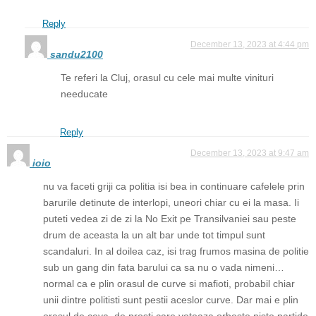
Reply
December 13, 2023 at 4:44 pm
sandu2100
Te referi la Cluj, orasul cu cele mai multe vinituri
needucate
Reply
December 13, 2023 at 9:47 am
ioio
nu va faceti griji ca politia isi bea in continuare cafelele prin
barurile detinute de interlopi, uneori chiar cu ei la masa. Ii
puteti vedea zi de zi la No Exit pe Transilvaniei sau peste
drum de aceasta la un alt bar unde tot timpul sunt
scandaluri. In al doilea caz, isi trag frumos masina de politie
sub un gang din fata barului ca sa nu o vada nimeni…
normal ca e plin orasul de curve si mafioti, probabil chiar
unii dintre politisti sunt pestii aceslor curve. Dar mai e plin
orasul de ceva, de prosti care voteaza orbeste niste partide