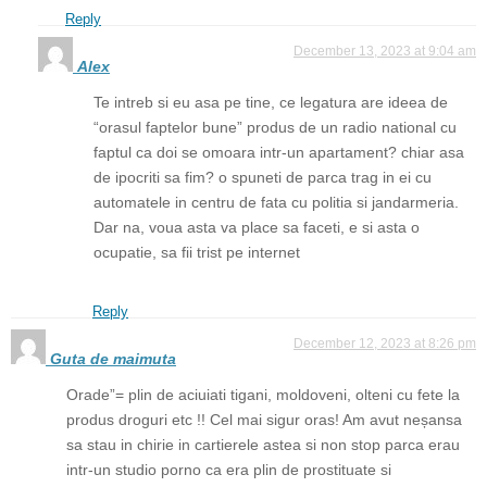
Reply
December 13, 2023 at 9:04 am
Alex
Te intreb si eu asa pe tine, ce legatura are ideea de
“orasul faptelor bune” produs de un radio national cu
faptul ca doi se omoara intr-un apartament? chiar asa
de ipocriti sa fim? o spuneti de parca trag in ei cu
automatele in centru de fata cu politia si jandarmeria.
Dar na, voua asta va place sa faceti, e si asta o
ocupatie, sa fii trist pe internet
Reply
December 12, 2023 at 8:26 pm
Guta de maimuta
Orade”= plin de aciuiati tigani, moldoveni, olteni cu fete la
produs droguri etc !! Cel mai sigur oras! Am avut neșansa
sa stau in chirie in cartierele astea si non stop parca erau
intr-un studio porno ca era plin de prostituate si