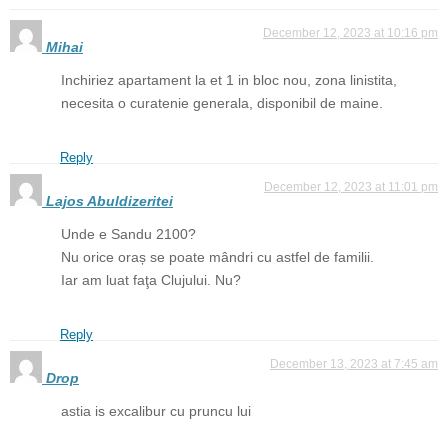
December 12, 2023 at 10:16 pm
Mihai
Inchiriez apartament la et 1 in bloc nou, zona linistita,
necesita o curatenie generala, disponibil de maine.
Reply
December 12, 2023 at 11:01 pm
Lajos Abuldizeritei
Unde e Sandu 2100?
Nu orice oraș se poate mândri cu astfel de familii.
Iar am luat faţa Clujului. Nu?
Reply
December 13, 2023 at 7:45 am
Drop
astia is excalibur cu pruncu lui