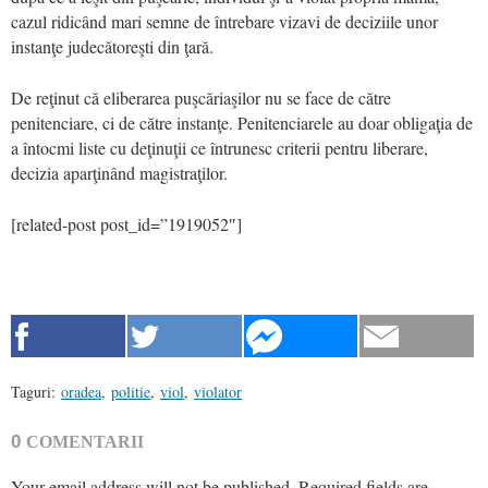
cazul ridicând mari semne de întrebare vizavi de deciziile unor
instanţe judecătoreşti din ţară.
De reţinut că eliberarea puşcăriaşilor nu se face de către
penitenciare, ci de către instanţe. Penitenciarele au doar obligaţia de
a întocmi liste cu deţinuţii ce întrunesc criterii pentru liberare,
decizia aparţinând magistraţilor.
[related-post post_id=”1919052″]
Taguri:
oradea
,
politie
,
viol
,
violator
0
COMENTARII
Your email address will not be published.
Required fields are