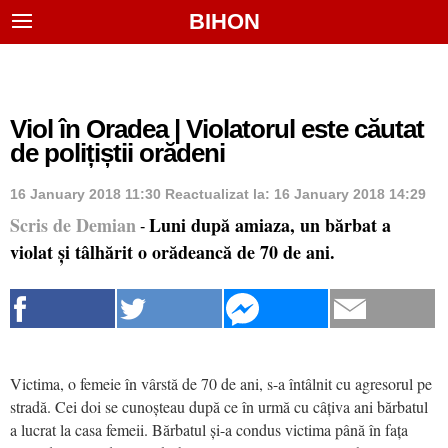
BIHON
Viol în Oradea | Violatorul este căutat
de polițiștii orădeni
16 January 2018 11:30
Reactualizat la:
16 January 2018 14:29
Scris de Demian
Luni după amiaza, un bărbat a
-
violat și tâlhărit o orădeancă de 70 de ani.
Victima, o femeie în vârstă de 70 de ani, s-a întâlnit cu agresorul pe
stradă. Cei doi se cunoșteau după ce în urmă cu câțiva ani bărbatul
a lucrat la casa femeii. Bărbatul și-a condus victima până în fața