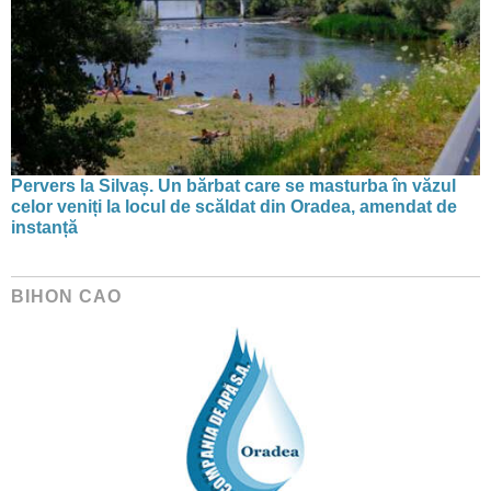
Pervers la Silvaș. Un bărbat care se masturba în văzul
celor veniți la locul de scăldat din Oradea, amendat de
instanță
BIHON CAO