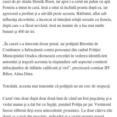
casei de pe strada Henrik Ibsen, iar apoi i-a cerut un pahar cu apă.
Femeia a intrat în casă, însă a uitat să închidă poarta după ea, iar
agresorul a profitat și a năvălit peste aceasta. Bărbatul, aflat sub
influența alcoolului, a încercat să întrețină relații sexuale cu femeia,
după care s-a făcut nevăzut, însă nu înainte de a lua mai multe
bunuri și 400 de lei.
„În cauză s-a întocmit dosar penal, iar polițiștii Biroului de
Combatere a Infracțiunii contra persoanei din cadrul Poliției
Municipiului Oradea efectuează cercetări în vederea identificării
autorului și tragerii acestuia la răspundere sub aspectul comiterii
infracțiunilor de tâlhărie calificată și viol”, precizează comisar IPJ
Bihor, Alina Dinu.
Totodată, aceasta mai transmite că polițiștii au un cerc de suspecți.
Cazul vine doar după doar două luni de când un fost puşcăriaş şi-a
violat mama şi a dat bir cu fugiţii, punând Poliţia pe jar. Violatorul
fusese eliberat deşi avea antecedente groaznice. La doar câteva zile
după ce a ieşit din puşcărie, individul şi-a violat propria mamă,