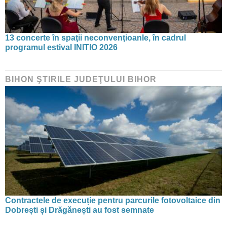
13 concerte în spaţii neconvenţioanle, în cadrul
programul estival INITIO 2026
BIHON ŞTIRILE JUDEŢULUI BIHOR
Contractele de execuție pentru parcurile fotovoltaice din
Dobrești și Drăgănești au fost semnate