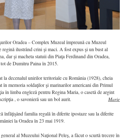
rişurilor Oradea – Complex Muzeal împreună cu Muzeul
 regină ilustrând crini şi maci. A fost expus şi un bust al
na, dar şi macheta statuii din Piaţa Ferdinand din Oradea,
tă tot de Dumitru Paina în 2015.
 la decenalul unirilor teritoriale cu România (1928), cheia
 în memoria soldaţilor şi marinarilor americani din Primul
ia în limba engleză pentru Regina Maria, o casetă de argint
scripţia
, o savonieră sau un bol aurit.
Marie
 înfăţişând familia regală în diferite ipostaze sau la diferite
omâniei la Oradea în 23 mai 1919.
 general al Muzeului Național Peleș, a făcut o scurtă trecere în