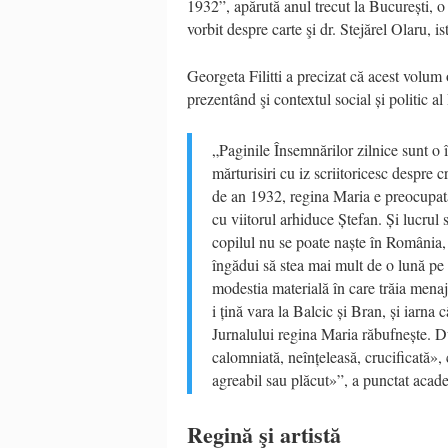
1932”, apărută anul trecut la București, o 
vorbit despre carte şi dr. Stejărel Olaru, i
Georgeta Filitti a precizat că acest volum
prezentând şi contextul social și politic a
„Paginile Însemnărilor zilnice sunt o
mărturisiri cu iz scriitoricesc despre c
de an 1932, regina Maria e preocupată 
cu viitorul arhiduce Ștefan. Și lucrul 
copilul nu se poate naște în România, pă
îngădui să stea mai mult de o lună pe
modestia materială în care trăia menaj
i țină vara la Balcic și Bran, și iarna
Jurnalului regina Maria răbufnește. D
calomniată, neînțeleasă, crucificată»
agreabil sau plăcut»”, a punctat acad
Regină şi artistă