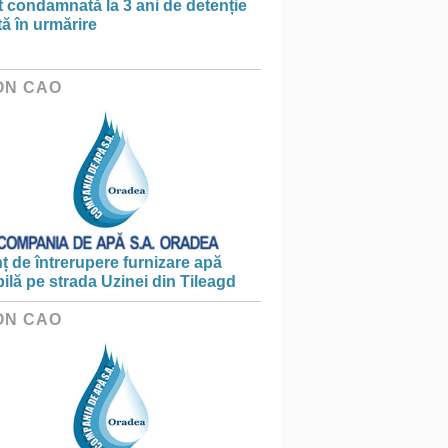
t condamnată la 3 ani de detenție
tă în urmărire
ON CAO
 de întrerupere furnizare apă
ilă pe strada Uzinei din Tileagd
ON CAO