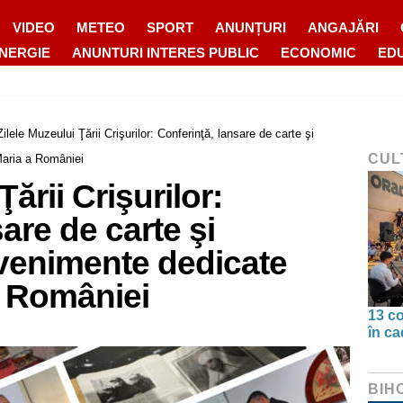
VIDEO
METEO
SPORT
ANUNȚURI
ANGAJĂRI
ENERGIE
ANUNTURI INTERES PUBLIC
ECONOMIC
ED
Zilele Muzeului Ţării Crişurilor: Conferinţă, lansare de carte şi
CUL
Maria a României
Ţării Crişurilor:
are de carte şi
 evenimente dedicate
a României
13 co
în ca
BIH