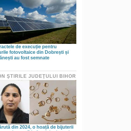
actele de execuție pentru
rile fotovoltaice din Dobrești și
ănești au fost semnate
ON ŞTIRILE JUDEŢULUI BIHOR
rută din 2024, o hoață de bijuterii