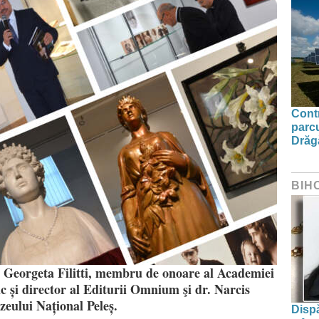
Contr
parcu
Drăg
BIH
t Georgeta Filitti, membru de onoare al Academiei
c și director al Editurii Omnium şi dr. Narcis
zeului Național Peleș.
Dispă