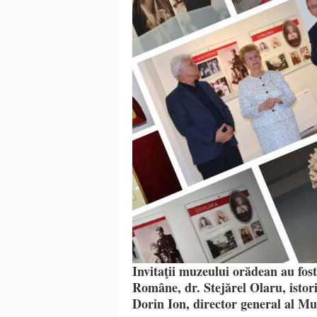
Invitaţii muzeului orădean au fos
Române, dr. Stejărel Olaru, istori
Dorin Ion, director general al Mu