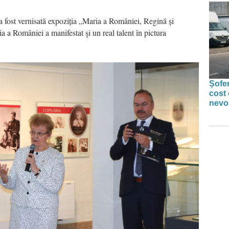
 a fost vernisată expoziția „Maria a României, Regină și
ia a României a manifestat şi un real talent în pictura
Șofer
cost 
nevoi