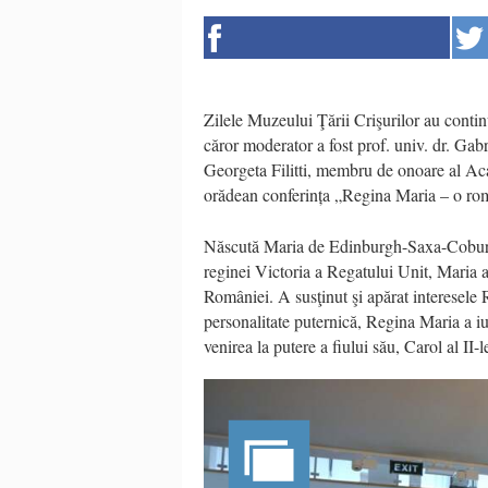
Zilele Muzeului Ţării Crişurilor au conti
căror moderator a fost prof. univ. dr. Gab
Georgeta Filitti, membru de onoare al Ac
orădean conferința „Regina Maria – o ro
Născută Maria de Edinburgh-Saxa-Coburg-G
reginei Victoria a Regatului Unit, Maria a
României. A susţinut şi apărat interesele 
personalitate puternică, Regina Maria a 
venirea la putere a fiului său, Carol al II-l