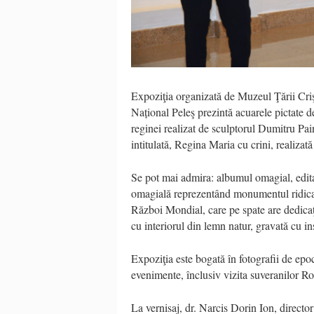
Expoziţia organizată de Muzeul Ţării C
Național Peleş prezintă acuarele pictate de
reginei realizat de sculptorul Dumitru Pai
intitulată, Regina Maria cu crini, realiza
Se pot mai admira: albumul omagial, editat
omagială reprezentând monumentul ridicat
Război Mondial, care pe spate are dedicaţ
cu interiorul din lemn natur, gravată cu in
Expoziţia este bogată în fotografii de epocă
evenimente, înclusiv vizita suveranilor R
La vernisaj, dr. Narcis Dorin Ion, director