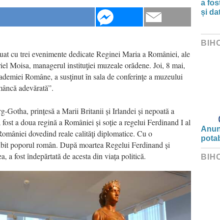
a fos
și da
BIH
nuat cu trei evenimente dedicate Reginei Maria a României, ale
riel Moisa, managerul instituţiei muzeale orădene. Joi, 8 mai,
ademiei Române, a susţinut în sala de conferinţe a muzeului
mâncă adevărată”.
otha, prințesă a Marii Britanii și Irlandei și nepoată a
 fost a doua regină a României și soție a regelui Ferdinand I al
Anunț
României dovedind reale calităţi diplomatice. Cu o
potab
iubit poporul român. După moartea Regelui Ferdinand și
ea, a fost îndepărtată de acesta din viața politică.
BIH