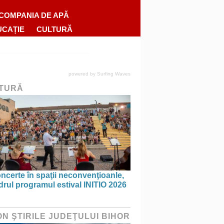
COMPANIA DE APĂ
UCAȚIE
CULTURĂ
powered by
Surfing Waves
TURĂ
ncerte în spaţii neconvenţioanle,
drul programul estival INITIO 2026
ON ŞTIRILE JUDEŢULUI BIHOR