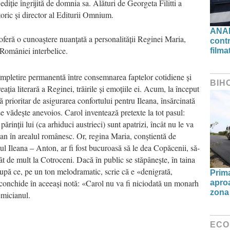
ediție îngrijită de domnia sa. Alături de Georgeta Filitti a
storic și director al Editurii Omnium.
ANAF
 oferă o cunoaştere nuanţată a personalității Reginei Maria,
contr
l României interbelice.
filma
 împletire permanentă între consemnarea faptelor cotidiene și
BIH
reația literară a Reginei, trăirile și emoțiile ei. Acum, la început
prioritar de asigurarea confortului pentru Ileana, însărcinată
se vădește anevoios. Carol inventează pretexte la tot pasul:
rinții lui (ca arhiduci austrieci) sunt apatrizi, încât nu le va
 an în arealul românesc. Or, regina Maria, conștientă de
ul Ileana – Anton, ar fi fost bucuroasă să le dea Copăcenii, să-
 cât de mult la Cotroceni. Dacă în public se stăpânește, în taina
upă ce, pe un ton melodramatic, scrie că e «denigrată,
Prima
, conchide în aceeași notă: «Carol nu va fi niciodată un monarh
aproa
zona 
emicianul.
ECO