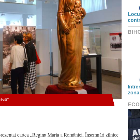
Locui
cont
BIH
Între
zona
istă”
ECO
a prezentat cartea „Regina Maria a României. Însemnări zilnice