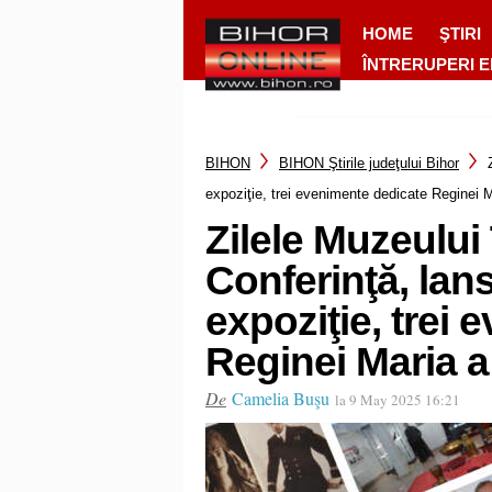
HOME
ŞTIRI
ÎNTRERUPERI 
BIHON
BIHON Ştirile judeţului Bihor
expoziţie, trei evenimente dedicate Reginei 
Zilele Muzeului 
Conferinţă, lans
expoziţie, trei
Reginei Maria 
De
Camelia Buşu
la 9 May 2025 16:21