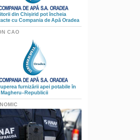
torii din Chișirid pot încheia
racte cu Compania de Apă Oradea
ON CAO
ruperea furnizării apei potabile în
 Magheru–Republicii
NOMIC