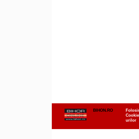
BIHON.RO
Folosi
Cookie
urilor