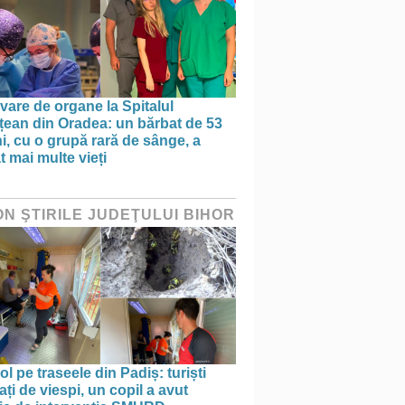
vare de organe la Spitalul
țean din Oradea: un bărbat de 53
i, cu o grupă rară de sânge, a
t mai multe vieți
ON ŞTIRILE JUDEŢULUI BIHOR
ol pe traseele din Padiș: turiști
ați de viespi, un copil a avut