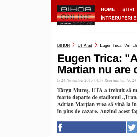
HOME
ŞTIRI
ÎNTRERUPERI 
BIHON
UT Arad
Eugen Trica: "Am che
Eugen Trica: "A
Martian nu are 
la 24 November 2013 14:39
Reactualizat la:
24
Târgu Mureș. UTA a trebuit să ma
foarte departe de stadionul „Tran
Adrian Marțian vrea să vină la în 
în plus de cazare. Auzind acest fa