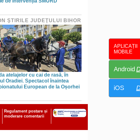
ie de intervenția SMURD
ON ŞTIRILE JUDEŢULUI BIHOR
APLICAȚII
MOBILE
Android
D
a atelajelor cu cai de rasă, în
ul Oradiei. Spectacol înaintea
ionatului European de la Oșorhei
iOS
D
Regulament postare și
moderare comentarii