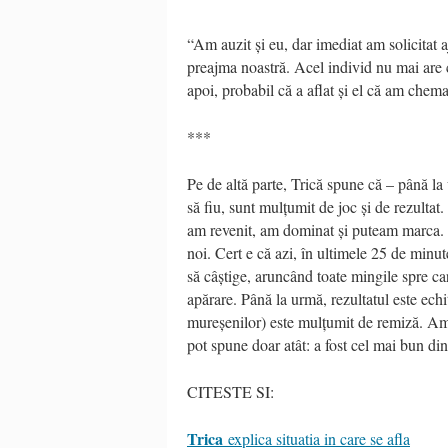
“Am auzit și eu, dar imediat am solicitat aj
preajma noastră. Acel individ nu mai are c
apoi, probabil că a aflat și el că am chema
***
Pe de altă parte, Trică spune că – până l
să fiu, sunt mulțumit de joc și de rezultat
am revenit, am dominat și puteam marca. S-
noi. Cert e că azi, în ultimele 25 de minut
să câștige, aruncând toate mingile spre ca
apărare. Până la urmă, rezultatul este echi
mureșenilor) este mulțumit de remiză. Am o
pot spune doar atât: a fost cel mai bun di
CITESTE SI:
Trica
explica situatia in care se afla