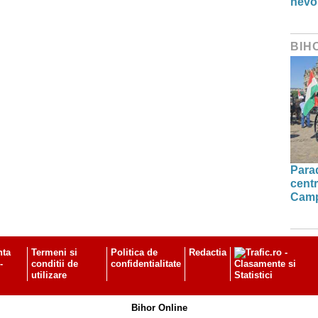
nevo
BIH
Parad
centr
Camp
nta
Termeni si
Politica de
Redactia
-
conditii de
confidentialitate
utilizare
Bihor Online