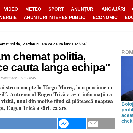
VIDEO
METEO
SPORT
ANUNȚURI
ANGAJĂRI
ENERGIE
ANUNTURI INTERES PUBLIC
ECONOMIC
ED
mat politia, Martian nu are ce cauta langa echipa"
ROM
m chemat politia,
ce cauta langa echipa"
 November 2013 14:49
i stea o noapte la Târgu Mureș, la o pensiune nu
sil”. Antrenorul Eugen Trică a avut informații că
vizită, unul din motive fiind să plătească noaptea
Bolo
pt, Eugen Trică a sărit ca ars.
profi
acest
chelt