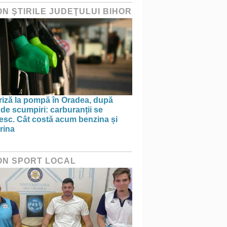
ON ŞTIRILE JUDEŢULUI BIHOR
riză la pompă în Oradea, după
 de scumpiri: carburanții se
nesc. Cât costă acum benzina și
rina
ON SPORT LOCAL