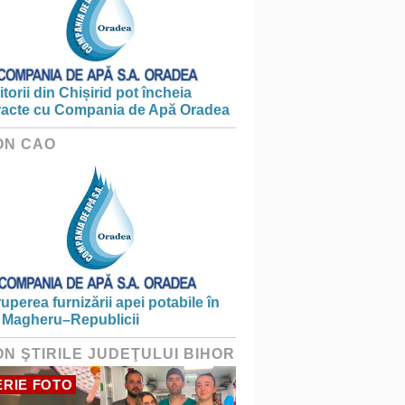
torii din Chișirid pot încheia
racte cu Compania de Apă Oradea
ON CAO
ruperea furnizării apei potabile în
 Magheru–Republicii
ON ŞTIRILE JUDEŢULUI BIHOR
RIE FOTO