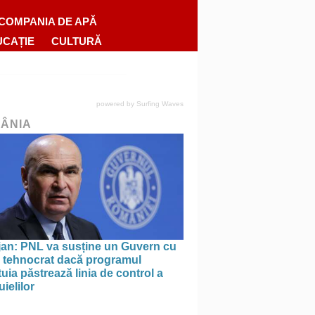
COMPANIA DE APĂ
UCAȚIE
CULTURĂ
powered by
Surfing Waves
ÂNIA
jan: PNL va susține un Guvern cu
l tehnocrat dacă programul
uia păstrează linia de control a
uielilor