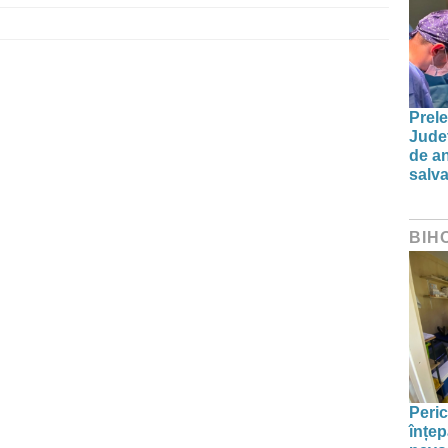
Prele
Jude
de an
salva
BIH
Peric
înțep