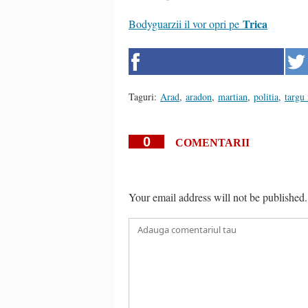
Trica
Bodyguarzii il vor opri pe
Taguri:
Arad
,
aradon
,
martian
,
politia
,
targu
0
COMENTARII
Your email address will not be published.