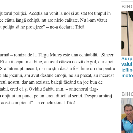
BIH
utorul poliției. Aceștia au venit la noi și au stat tot timpul în
e căuta lângă echipă, nu are nicio calitate. Nu l-am văzut
t poliția să ne protejeze” – ne-a declarat Trică.
a urmă – remiza de la Târgu Mureș este una echitabilă. „Sincer
Surp
. Ei au început mai bine, au avut câteva ocazii de gol, dar apoi
valul
a întrerupt meciul, dar nu știu dacă a fost bine ori rău pentru
iefti
e ale jocului, am avut destule emoții, ne-au presat, au încercat
moto
reul nostru, dar am rezistat, băieții făcând un joc bun de
tabil, cred că și Ovidiu Sabău (n.n. – antrenorul târg-
BIH
bținut un punct pe un teren dificil al seriei. Despre arbitraj
n acest campionat” – a concluzionat Trică.