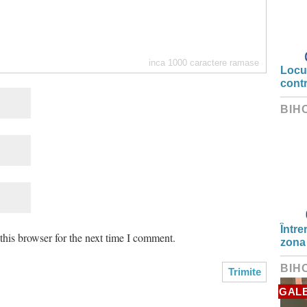
inca
1000
caractere ramase
Locui
cont
BIH
Între
his browser for the next time I comment.
zona
BIH
GALE