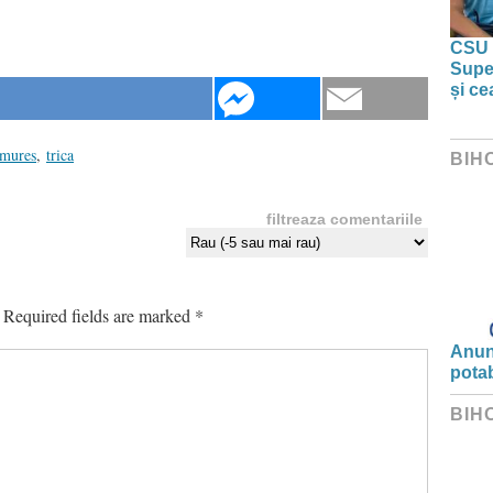
CSU 
Super
și ce
 mures
,
trica
BIH
filtreaza comentariile
Required fields are marked
*
Anunț
potab
BIH