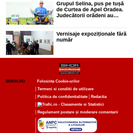
Grupul Selina, pus pe tușă
de Curtea de Apel Oradea.
Judecătorii orădeni au
menținut certificatul
negativ emis de CNAIR
Vernisaje expoziționale fără
număr
BIHON.RO
Folosinta Cookie-urilor
Termeni si conditii de utilizare
Politica de confidentialitate
Redactia
Regulament postare și moderare comentarii