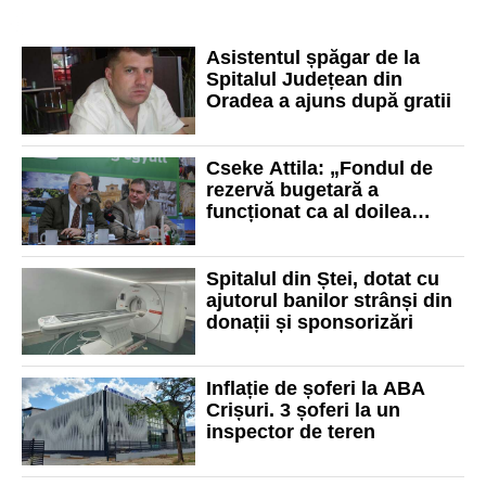
Asistentul șpăgar de la
Spitalul Județean din
Oradea a ajuns după gratii
Cseke Attila: „Fondul de
rezervă bugetară a
funcționat ca al doilea
buget al țării”
Spitalul din Ștei, dotat cu
ajutorul banilor strânși din
donații și sponsorizări
Inflație de șoferi la ABA
Crișuri. 3 șoferi la un
inspector de teren