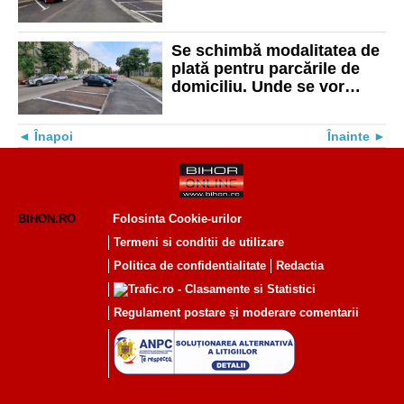
metoda de achitare a
abonamentelor
Se schimbă modalitatea de
plată pentru parcările de
domiciliu. Unde se vor
achita din 1 decembrie
Înapoi
Înainte
BIHON.RO
Folosinta Cookie-urilor
Termeni si conditii de utilizare
Politica de confidentialitate
Redactia
Regulament postare și moderare comentarii