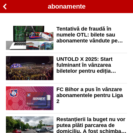
abonamente
Tentativă de fraudă în
numele OTL: bilete sau
abonamente vândute pe
Facebook
UNTOLD X 2025: Start
fulminant în vânzarea
biletelor pentru ediția
aniversară
FC Bihor a pus în vânzare
abonamentele pentru Liga
2
Restanțierii la buget nu vor
putea plăti parcarea de
domiciliu. A fost schimbată