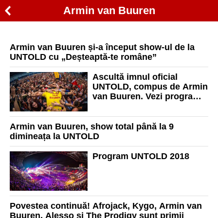
Armin van Buuren
Armin van Buuren și-a început show-ul de la
UNTOLD cu „Deșteaptă-te române”
Ascultă imnul oficial
UNTOLD, compus de Armin
van Buuren. Vezi programul
complet pe zile
Armin van Buuren, show total până la 9
dimineața la UNTOLD
Program UNTOLD 2018
Povestea continuă! Afrojack, Kygo, Armin van
Buuren, Alesso și The Prodigy sunt primii