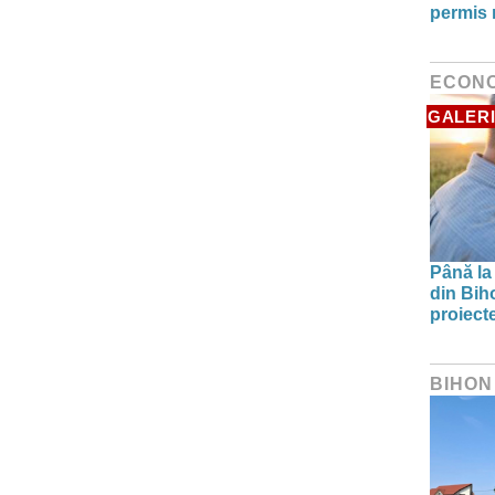
permis
ECON
GALERI
Până la
din Biho
proiect
BIHON