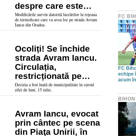
despre care este
vorba
Modificările survin datorită lucrărilor la rețeaua
FC BI
de termoficare care va avea loc pe strada Avram
Iancu din Oradea.
Ocoliți! Se închide
strada Avram Iancu.
Circulația,
FC Biho
restricționată pe
echipe î
acum în
strada Aviatorilor
Decizia a fost luată de municipalitate în cursul
zilei de luni, 15 iulie.
BIHON
Avram Iancu, evocat
prin cântec pe scena
din Piaţa Unirii, în