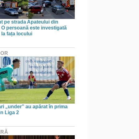
t pe strada Apateului din
 O persoană este investigată
la fața locului
HOR
ari „under” au apărat în prima
in Liga 2
URĂ