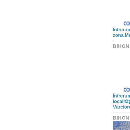
Întrerup
zona Ma
BIHON
Întrerup
localită
Vârcior
BIHON