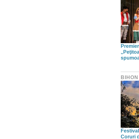
Premier
„Peţito
spumoas
BIHON
Festival
Coruri 