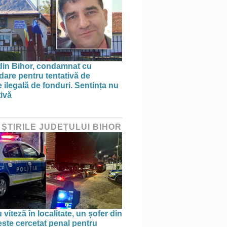
din Bihor, condamnat cu
are pentru tentativă de
 ilegală de fonduri. Sentința nu
tivă
 ŞTIRILE JUDEŢULUI BIHOR
 viteză în localitate, un șofer din
este cercetat penal pentru