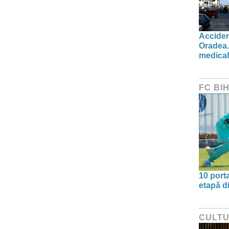
Acciden
Oradea.
medical 
FC BI
10 port
etapă d
CULT