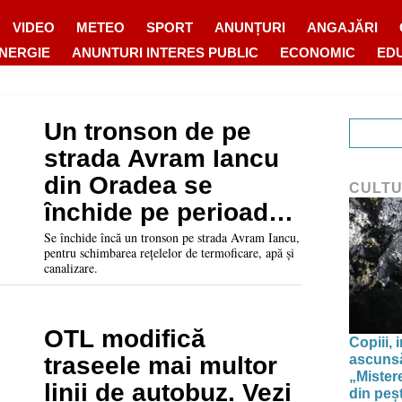
VIDEO
METEO
SPORT
ANUNȚURI
ANGAJĂRI
ENERGIE
ANUNTURI INTERES PUBLIC
ECONOMIC
ED
Un tronson de pe
strada Avram Iancu
din Oradea se
CULT
închide pe perioada
verii
Se închide încă un tronson pe strada Avram Iancu,
pentru schimbarea rețelelor de termoficare, apă și
canalizare.
OTL modifică
Copiii, 
ascunsă
traseele mai multor
„Mistere
linii de autobuz. Vezi
din peșt