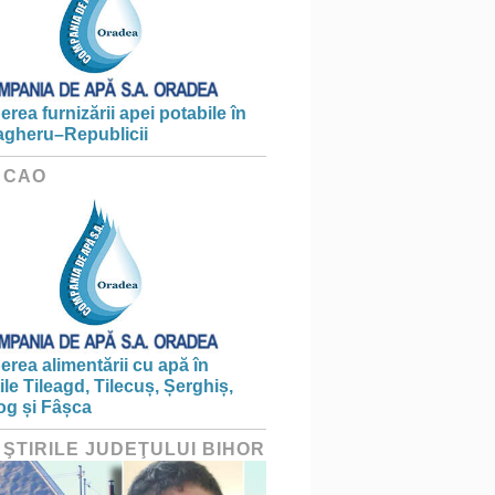
erea furnizării apei potabile în
gheru–Republicii
 CAO
erea alimentării cu apă în
țile Tileagd, Tilecuș, Șerghiș,
og și Fâșca
 ŞTIRILE JUDEŢULUI BIHOR