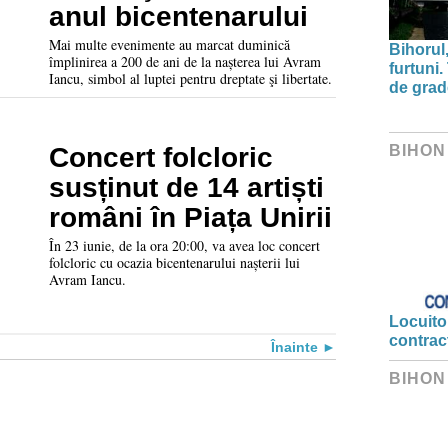
anul bicentenarului
Mai multe evenimente au marcat duminică
Bihorul
împlinirea a 200 de ani de la nașterea lui Avram
furtuni
Iancu, simbol al luptei pentru dreptate şi libertate.
de grad
BIHON
Concert folcloric
susținut de 14 artiști
români în Piața Unirii
În 23 iunie, de la ora 20:00, va avea loc concert
folcloric cu ocazia bicentenarului nașterii lui
Avram Iancu.
Locuitor
contrac
Înainte
BIHON