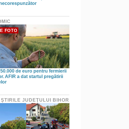
 necorespunzător
OMIC
E FOTO
 50.000 de euro pentru fermierii
r. AFIR a dat startul pregătirii
elor
 ŞTIRILE JUDEŢULUI BIHOR