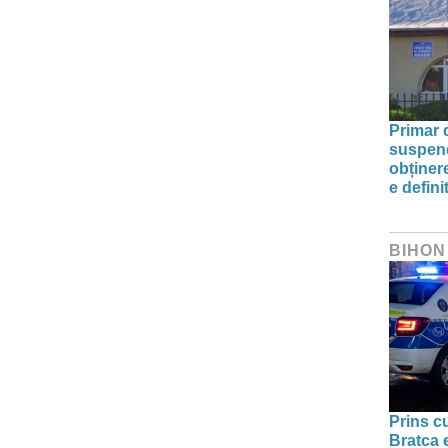
Primar 
suspend
obținere
e defini
BIHON
Prins cu
Bratca 