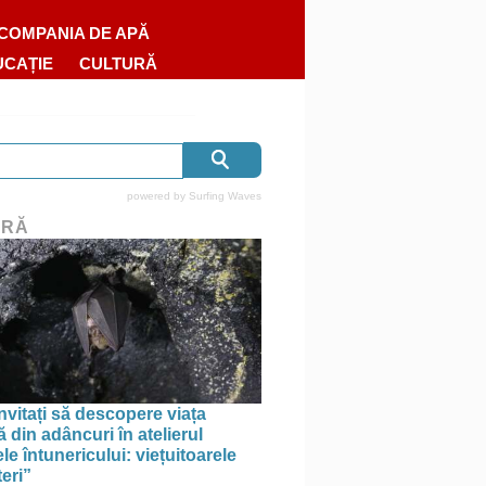
COMPANIA DE APĂ
UCAȚIE
CULTURĂ
powered by
Surfing Waves
URĂ
invitați să descopere viața
 din adâncuri în atelierul
le întunericului: viețuitoarele
eri”