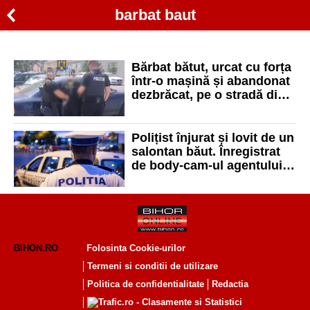
barbat baut
Bărbat bătut, urcat cu forța
într-o mașină și abandonat
dezbrăcat, pe o stradă din
Oradea. Agresorii au fost
arestați
Polițist înjurat și lovit de un
salontan băut. Înregistrat
de body-cam-ul agentului,
agresorul și-a recunoscut
faptele
BIHON.RO
Folosinta Cookie-urilor
Termeni si conditii de utilizare
Politica de confidentialitate
Redactia