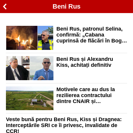
Beni Rus
Beni Rus, patronul Selina,
confirmă: „Cabana
cuprinsă de flăcări în Boga
îmi aparține“
Beni Rus și Alexandru
Kiss, achitați definitiv
Motivele care au dus la
rezilierea contractului
dintre CNAIR și
constructorul Beni Rus,
pentru tronsonul Chiribiș -
Biharia
Veste bună pentru Beni Rus, Kiss și Dragnea:
Interceptările SRI ce îi privesc, invalidate de
CCR!