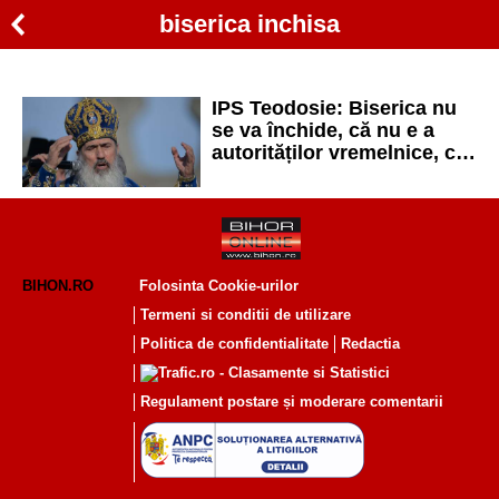
biserica inchisa
IPS Teodosie: Biserica nu
se va închide, că nu e a
autorităților vremelnice, ci
a lui Dumnezeu
BIHON.RO
Folosinta Cookie-urilor
Termeni si conditii de utilizare
Politica de confidentialitate
Redactia
Regulament postare și moderare comentarii