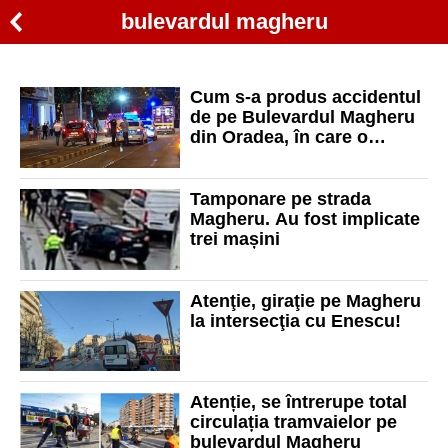
bulevardul magheru
Cum s-a produs accidentul
de pe Bulevardul Magheru
din Oradea, în care o
femeie de 72 de ani a murit
Tamponare pe strada
Magheru. Au fost implicate
trei mașini
Atenţie, giraţie pe Magheru
la intersecţia cu Enescu!
Atenție, se întrerupe total
circulația tramvaielor pe
bulevardul Magheru