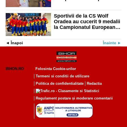
Sportivii de la CS Wolf
Oradea au cucerit 9 medalii
la Campionatul European
din Slovenia
Înapoi
Înainte
BIHON.RO
Folosinta Cookie-urilor
Termeni si conditii de utilizare
Politica de confidentialitate
Redactia
Regulament postare și moderare comentarii