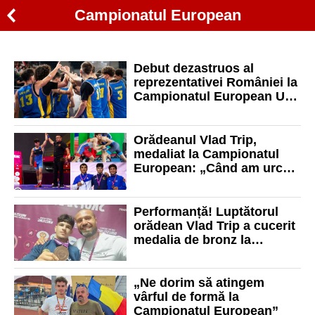
Campionatul European
Debut dezastruos al
reprezentativei României la
Campionatul European U16
ani. Eșec de proporții în
fața Poloniei
Orădeanul Vlad Trip,
medaliat la Campionatul
European: „Când am urcat
pe podium, m-am gândit la
munca și efortul depus”
Performanță! Luptătorul
orădean Vlad Trip a cucerit
medalia de bronz la
Campionatul European U20
de ani!
„Ne dorim să atingem
vârful de formă la
Campionatul European”