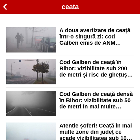
ceata
A doua avertizare de ceață
într-o singură zi: cod
Galben emis de ANM
pentru mai multe localități
din Bihor
Cod Galben de ceață în
Bihor: vizibilitate sub 200
de metri și risc de ghețuș în
zeci de localități
Cod Galben de ceață densă
în Bihor: vizibilitate sub 50
de metri în mai multe
localități
Atenție șoferi! Ceață în mai
multe zone din județ ce
scade vizibilitatea sub 100