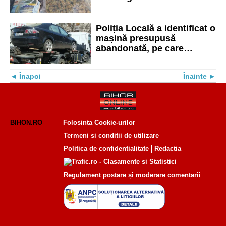
pentru 8.800 lei
Poliția Locală a identificat o
mașină presupusă
abandonată, pe care
urmează să o confiște
Înapoi
Înainte
BIHON.RO
Folosinta Cookie-urilor
Termeni si conditii de utilizare
Politica de confidentialitate
Redactia
Regulament postare și moderare comentarii