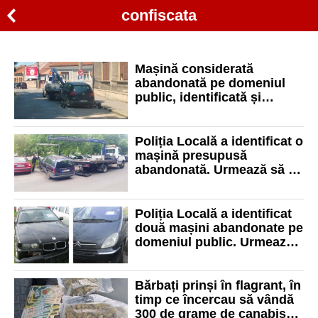
confiscata
Mașină considerată
abandonată pe domeniul
public, identificată și
ridicată de polițiști
Poliția Locală a identificat o
mașină presupusă
abandonată. Urmează să fie
confiscată
Poliția Locală a identificat
două mașini abandonate pe
domeniul public. Urmează
să fie confiscate
Bărbați prinși în flagrant, în
timp ce încercau să vândă
300 de grame de canabis