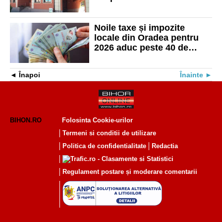
Aleșd. Vezi care vor fi
acestea
Noile taxe și impozite
locale din Oradea pentru
2026 aduc peste 40 de
milioane de lei la buget
Înapoi
Înainte
BIHON.RO
Folosinta Cookie-urilor
Termeni si conditii de utilizare
Politica de confidentialitate
Redactia
Regulament postare și moderare comentarii