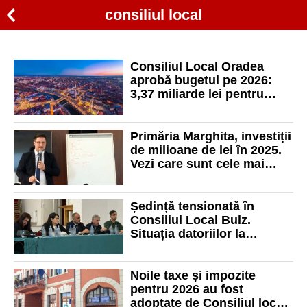
consiliul local
Consiliul Local Oradea
aprobă bugetul pe 2026:
3,37 miliarde lei pentru
dezvoltare și investiții
majore
Primăria Marghita, investiții
de milioane de lei în 2025.
Vezi care sunt cele mai
importante proiecte
Ședință tensionată în
Consiliul Local Bulz.
Situația datoriilor la
Electrica și avertismentul
prefectului Marcel Dragoș
Noile taxe și impozite
pentru 2026 au fost
adoptate de Consiliul local