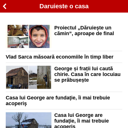
Daruieste o casa
Proiectul „Dăruieşte un
cămin”, aproape de final
Vlad Sarca măsoară economiile în timp liber
George și frații lui caută
chirie. Casa în care locuiau
se prăbușește
Casa lui George are fundaţie, îi mai trebuie
acoperiş
Casa lui George are
fundaţie, îi mai trebuie
acoperiş