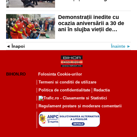
ultimă generație în acțiune
Demonstrații inedite cu
ocazia aniversării a 30 de
ani în slujba vieții de
SMURD Bihor
Înapoi
Înainte
BIHON.RO
Folosinta Cookie-urilor
Termeni si conditii de utilizare
Politica de confidentialitate
Redactia
Regulament postare și moderare comentarii