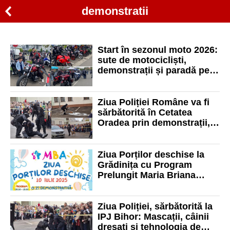
demonstratii
Start în sezonul moto 2026:
sute de motocicliști,
demonstrații și paradă pe
străzile din Oradea
Ziua Poliției Române va fi
sărbătorită în Cetatea
Oradea prin demonstrații,
ateliere și prezentarea de
tehnică
Ziua Porților deschise la
Grădinița cu Program
Prelungit Maria Briana
Anastasia!
Ziua Poliției, sărbătorită la
IPJ Bihor: Mascații, câinii
dresați și tehnologia de