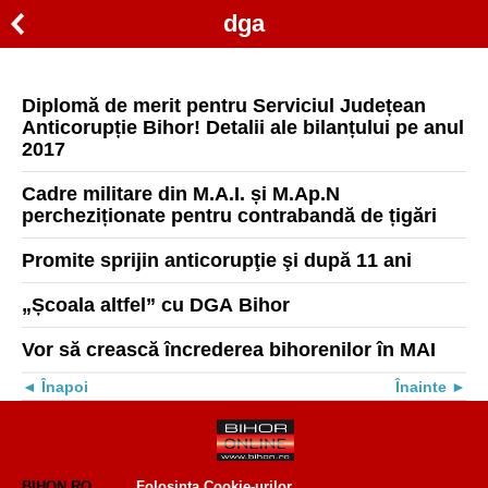
dga
Diplomă de merit pentru Serviciul Județean
Anticorupție Bihor! Detalii ale bilanțului pe anul
2017
Cadre militare din M.A.I. și M.Ap.N
percheziționate pentru contrabandă de țigări
Promite sprijin anticorupţie şi după 11 ani
„Școala altfel” cu DGA Bihor
Vor să crească încrederea bihorenilor în MAI
Înapoi
Înainte
BIHON.RO
Folosinta Cookie-urilor