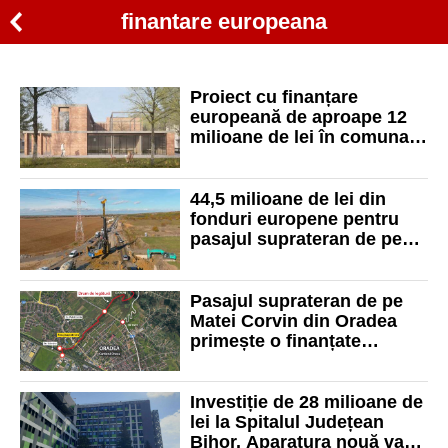
finantare europeana
Proiect cu finanțare
europeană de aproape 12
milioane de lei în comuna
Nojorid
44,5 milioane de lei din
fonduri europene pentru
pasajul suprateran de pe
strada Matei Corvin
Pasajul suprateran de pe
Matei Corvin din Oradea
primește o finanțate
europeană mai mare. Când
vor începe lucrările
Investiție de 28 milioane de
lei la Spitalul Județean
Bihor. Aparatura nouă va