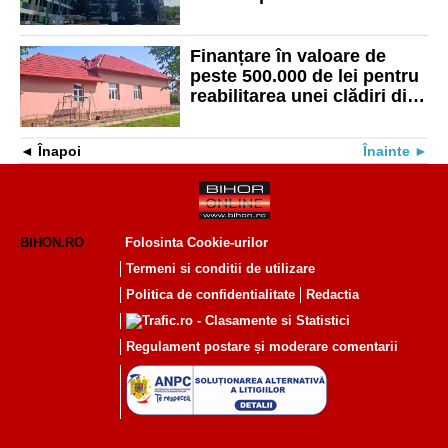
trata pacienții critici cu
politraume
Finanțare în valoare de
peste 500.000 de lei pentru
reabilitarea unei clădiri din
satul Tăut
Înapoi
Înainte
BIHON.RO
Folosinta Cookie-urilor
Termeni si conditii de utilizare
Politica de confidentialitate
Redactia
Regulament postare și moderare comentarii