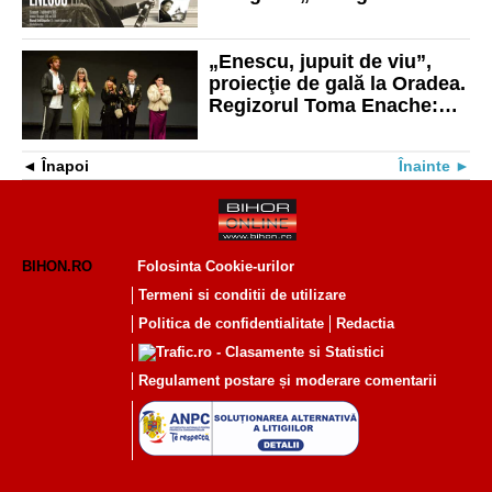
70”, care va fi deschisă la
Muzeul Ţării Crişurilor
„Enescu, jupuit de viu”,
proiecţie de gală la Oradea.
Regizorul Toma Enache:
„Enescu era de o
generozitate incredibilă”
Înapoi
Înainte
BIHON.RO
Folosinta Cookie-urilor
Termeni si conditii de utilizare
Politica de confidentialitate
Redactia
Regulament postare și moderare comentarii