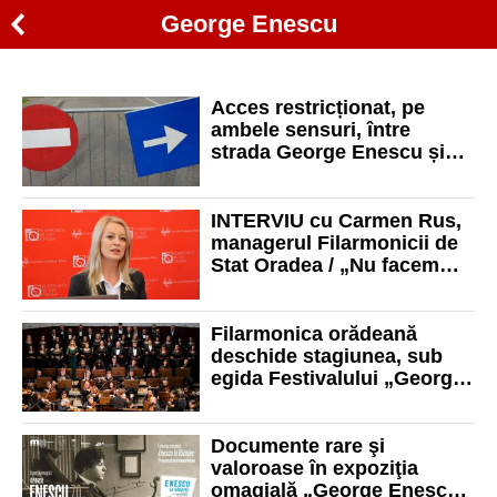
George Enescu
Acces restricționat, pe
ambele sensuri, între
strada George Enescu și
strada Louis Pasteur până
în 5 decembrie
INTERVIU cu Carmen Rus,
managerul Filarmonicii de
Stat Oradea / „Nu facem
niciodată rabat de la
tinderea noastră spre
excelenţă”
Filarmonica orădeană
deschide stagiunea, sub
egida Festivalului „George
Enescu”, cu concertul
„Carmina Burana întâlnește
Rapsodia Română”
Documente rare şi
valoroase în expoziţia
omagială „George Enescu