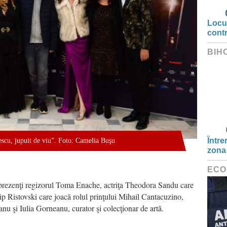
Locui
cont
BIH
Între
escu, jupuit de viu”. Foto: Camelia Buşu
zona
ECO
t prezenţi regizorul Toma Enache, actriţa Theodora Sandu care
ip Ristovski care joacă rolul prinţului Mihail Cantacuzino,
 şi Iulia Gorneanu, curator şi colecţionar de artă.