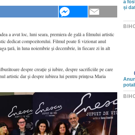
a fos
și da
BIH
ea a avut loc, luni seara, premiera de gală a filmului artistic
stic dedicat compozitorului. Filmul poate fi vizionat anul
aga țară, în luna noiembrie și decembrie, în fiecare zi în alt
burătoare despre creație și iubire, despre sacrificiile pe care
nul artistic dar şi despre iubirea lui pentru prințesa Maria
Anunț
potab
BIH