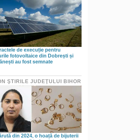
actele de execuție pentru
rile fotovoltaice din Dobrești și
ănești au fost semnate
ON ŞTIRILE JUDEŢULUI BIHOR
rută din 2024, o hoață de bijuterii