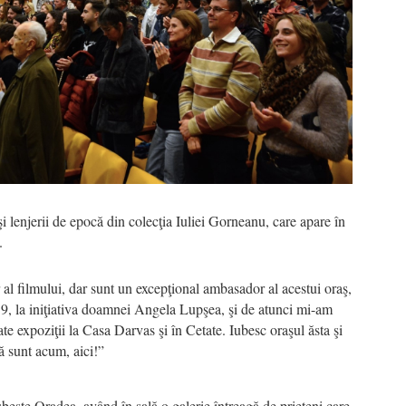
i şi lenjerii de epocă din colecţia Iuliei Gorneanu, care apare în
.
l filmului, dar sunt un excepţional ambasador al acestui oraş,
9, la iniţiativa doamnei Angela Lupşea, şi de atunci mi-am
e expoziţii la Casa Darvas şi în Cetate. Iubesc oraşul ăsta şi
că sunt acum, aici!”
iubeşte Oradea, având în sală o galerie întreagă de prieteni care