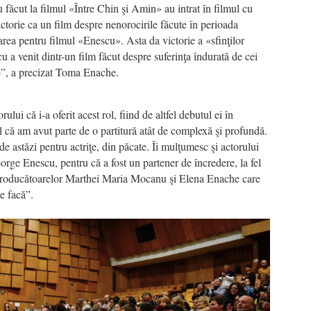
u făcut la filmul «Între Chin şi Amin» au intrat în filmul cu
ctorie ca un film despre nenorocirile făcute în perioada
rea pentru filmul «Enescu». Asta da victorie a «sfinţilor
u a venit dintr-un film făcut despre suferinţa îndurată de cei
e”, a precizat Toma Enache.
ui că i-a oferit acest rol, fiind de altfel debutul ei în
că am avut parte de o partitură atât de complexă şi profundă.
de astăzi pentru actriţe, din păcate. Îi mulţumesc şi actorului
rge Enescu, pentru că a fost un partener de încredere, la fel
i producătoarelor Marthei Maria Mocanu şi Elena Enache care
e facă”.