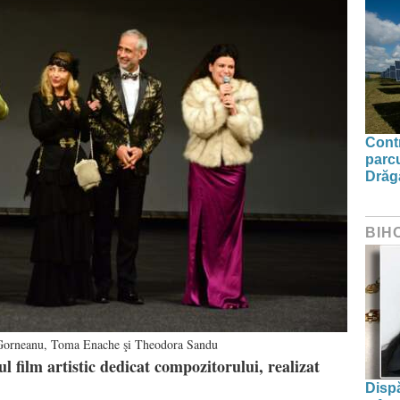
Contr
parcu
Drăg
BIH
a Gorneanu, Toma Enache şi Theodora Sandu
l film artistic dedicat compozitorului, realizat
Dispă