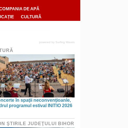
COMPANIA DE APĂ
UCAȚIE
CULTURĂ
powered by
Surfing Waves
TURĂ
ncerte în spaţii neconvenţioanle,
drul programul estival INITIO 2026
ON ŞTIRILE JUDEŢULUI BIHOR