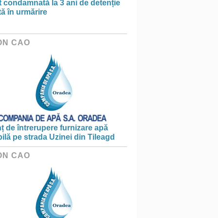
t condamnată la 3 ani de detenție
tă în urmărire
ON CAO
 de întrerupere furnizare apă
ilă pe strada Uzinei din Tileagd
ON CAO