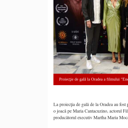
Proiecţie de gală la Oradea a filmului “En
La proiecţia de gală de la Oradea au fos
o joacă pe Maria Cantacuzino, actorul Fil
producătorul executiv Martha Maria Mocanu