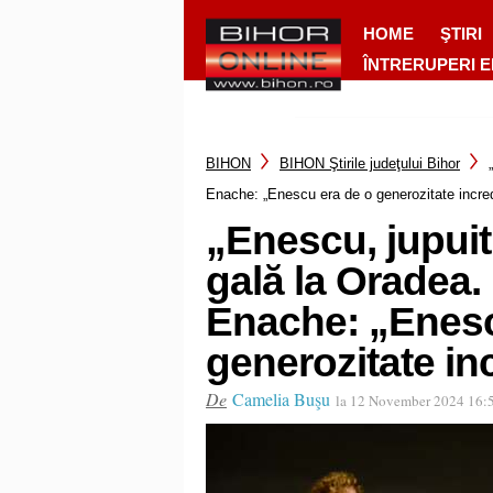
HOME
ŞTIRI
ÎNTRERUPERI 
BIHON
BIHON Ştirile judeţului Bihor
Enache: „Enescu era de o generozitate incred
„Enescu, jupuit 
gală la Oradea.
Enache: „Enesc
generozitate in
De
Camelia Buşu
la 12 November 2024 16: