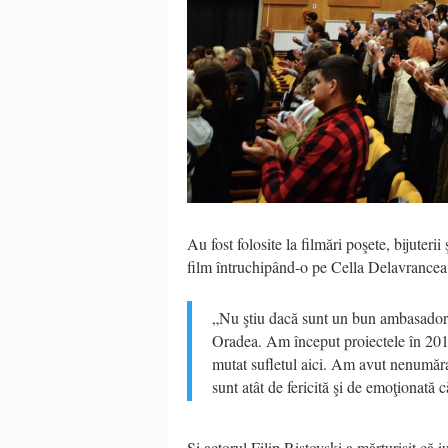
Au fost folosite la filmări poşete, bijuteri
film întruchipând-o pe Cella Delavrancea
„Nu ştiu dacă sunt un bun ambasador a
Oradea. Am început proiectele în 201
mutat sufletul aici. Am avut nenumărat
sunt atât de fericită şi de emoţionată 
Şi actorul Filip Ristovski a mărturisit că 