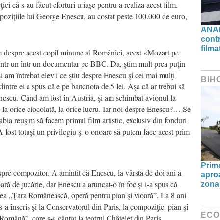
iei că s-au făcut eforturi uriașe pentru a realiza acest film.
oziţiile lui George Enescu, au costat peste 100.000 de euro,
ANAF
contr
filma
ăm despre acest copil minune al României, acest «Mozart pe
 într-un într-un documentar pe BBC. Da, ştim mult prea puţin
i am întrebat elevii ce ştiu despre Enescu şi cei mai mulţi
BIH
dintre ei a spus că e pe bancnota de 5 lei. Aşa că ar trebui să
nescu. Când am fost în Austria, şi am schimbat avionul la
 la orice ciocolată, la orice lucru. Iar noi despre Enescu?… Se
abia reuşim să facem primul film artistic, exclusiv din fonduri
A fost totuşi un privilegiu şi o onoare să putem face acest prim
Prima
pre compozitor. A amintit că Enescu, la vârsta de doi ani a
aproa
oară de jucărie, dar Enescu a aruncat-o în foc şi i-a spus că
zona 
ea „Ţara Românească, operă pentru pian şi vioară”. La 8 ani
-a înscris şi la Conservatorul din Paris, la compoziţie, pian şi
ECO
omână”, care s-a cântat la teatrul Châtelet din Paris,