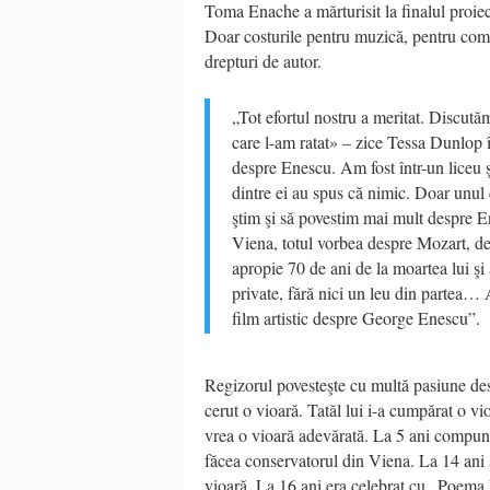
Toma Enache a mărturisit la finalul proiecţ
Doar costurile pentru muzică, pentru comp
drepturi de autor.
„Tot efortul nostru a meritat. Discut
care l-am ratat» – zice Tessa Dunlop
despre Enescu. Am fost într-un liceu ş
dintre ei au spus că nimic. Doar unul 
ştim şi să povestim mai mult despre E
Viena, totul vorbea despre Mozart, de
apropie 70 de ani de la moartea lui şi 
private, fără nici un leu din partea… 
film artistic despre George Enescu”.
Regizorul povesteşte cu multă pasiune des
cerut o vioară. Tatăl lui i-a cumpărat o vi
vrea o vioară adevărată. La 5 ani compun
făcea conservatorul din Viena. La 14 ani s
vioară. La 16 ani era celebrat cu „Poema R