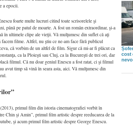
e a epocii.
escu foarte multe lucruri citind toate scrisorelele şi
 ani, până pe patul de moarte. A fost un român extraordinar, şi-a
 în ultimele clipe ale vieţii. Vă mulţumesc din suflet că aţi
ă facem filme. Altfel, nu ştiu ce ne-am face fără publicul
eva, că vorbim de un altfel de film. Sigur că mi-ar fi plăcut ca
Șofer
cost 
Constanţa, ca la Ploieşti sau Cluj, ca la Bucureşti de trei ori, dar
nevoi
lacă filmul. Că nu doar geniul Enescu a fost ratat, ci şi filmul
 au avut timp să vină în seara asta, aici. Vă mulţumesc din
rul.
rilor”
013), primul film din istoria cinematografiei vorbit în
e Chin şi Amin”, primul film artistic despre reeducarea de la
 Youtube, şi acum primul film artistic despre George Enescu.