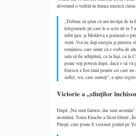
devenind o vedetă în lumea muzicii clasic
„Trebuie să spun că am învăţat de la En
telegramele pe care le-a scris de la 5
iubit ţara, şi Moldova a pomenit-o până
venit. Voi ne daţi energia şi puterea s
românesc care simte că e vorba de altc
sala să fie arhiplină, ca la Iaşi, ca la 
poate veţi povesti după, dacă o să vă p
Enescu a fost ratat pentru cei care nu
suflet, voi, care sunteţi”, a spus regizo
Victorie a „sfinţilor închiso
După „Nu sunt faimos, dar sunt aromân” (2
aromână, Toma Enache a făcut filmul „Într
Piteşti, care poate fi vizionat gratuit pe