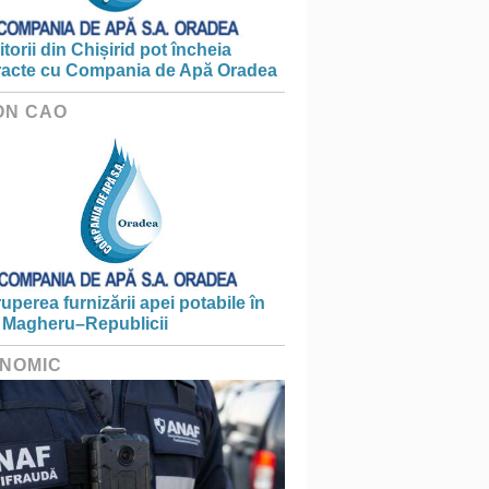
torii din Chișirid pot încheia
racte cu Compania de Apă Oradea
ON CAO
ruperea furnizării apei potabile în
 Magheru–Republicii
NOMIC