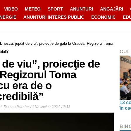
VIDEO
METEO
SPORT
ANUNȚURI
ANGAJĂRI
ENERGIE
ANUNTURI INTERES PUBLIC
ECONOMIC
ED
„Enescu, jupuit de viu”, proiecţie de gală la Oradea. Regizorul Toma
CUL
ibilă”
de viu”, proiecţie de
 Regizorul Toma
u era de o
credibilă”
13 co
56
Reactualizat la:
13 November 2024 15:52
în ca
BIH