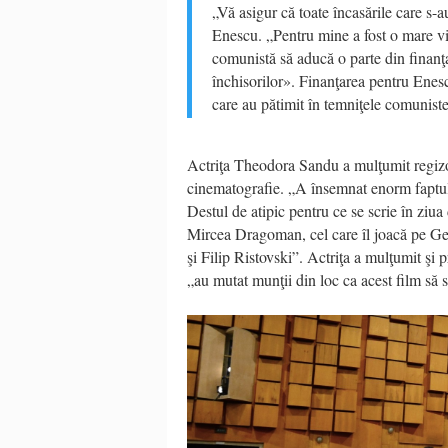
„Vă asigur că toate încasările care s-a
Enescu. „Pentru mine a fost o mare vi
comunistă să aducă o parte din finanţa
închisorilor». Finanţarea pentru Enesc
care au pătimit în temniţele comunist
Actriţa Theodora Sandu a mulţumit regizorul
cinematografie. „A însemnat enorm faptul 
Destul de atipic pentru ce se scrie în ziua 
Mircea Dragoman, cel care îl joacă pe Geo
şi Filip Ristovski”. Actriţa a mulţumit ş
„au mutat munţii din loc ca acest film să s