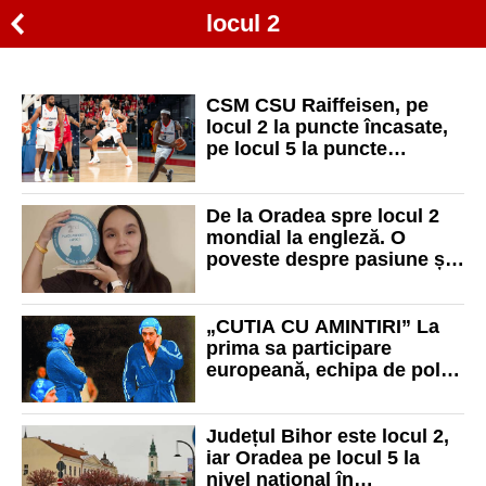
locul 2
CSM CSU Raiffeisen, pe
locul 2 la puncte încasate,
pe locul 5 la puncte
marcate pe meci
De la Oradea spre locul 2
mondial la engleză. O
poveste despre pasiune și
profesori dedicați
„CUTIA CU AMINTIRI” La
prima sa participare
europeană, echipa de polo
Crișul Oradea s-a clasat pe
locul 2 în Cupa Cupelor
Județul Bihor este locul 2,
iar Oradea pe locul 5 la
nivel național în