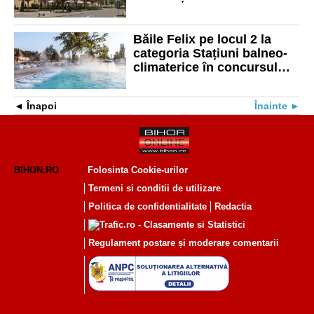
clasamentul finanțărilor
prin PNRR de la Ministerul
Dezvoltării
Băile Felix pe locul 2 la
categoria Stațiuni balneo-
climaterice în concursul
“Destinația anului 2025”
Înapoi
Înainte
BIHON.RO
Folosinta Cookie-urilor
Termeni si conditii de utilizare
Politica de confidentialitate
Redactia
Regulament postare și moderare comentarii