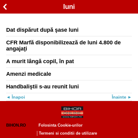
luni
Dat dispărut după şase luni
CFR Marfă disponibilizează de luni 4.800 de
angajaţi
A murit lângă copil, în pat
Amenzi medicale
Handbaliştii s-au reunit luni
Înapoi
Înainte
BIHON.RO
Folosinta Cookie-urilor
Termeni si conditii de utilizare