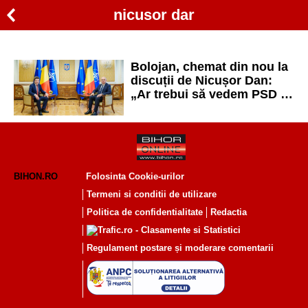
nicusor dar
Bolojan, chemat din nou la
discuții de Nicușor Dan:
„Ar trebui să vedem PSD la
guvernare și să arate ce
soluții are”
BIHON.RO
Folosinta Cookie-urilor
Termeni si conditii de utilizare
Politica de confidentialitate
Redactia
Regulament postare și moderare comentarii