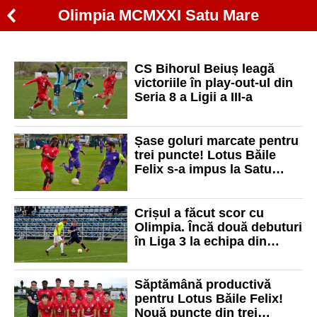
Olimpia MCMXXI Satu Mare
CS Bihorul Beiuș leagă
victoriile în play-out-ul din
Seria 8 a Ligii a III-a
Șase goluri marcate pentru
trei puncte! Lotus Băile
Felix s-a impus la Satu
Mare
Crișul a făcut scor cu
Olimpia. Încă două debuturi
în Liga 3 la echipa din
Sântandrei
Săptămână productivă
pentru Lotus Băile Felix!
Nouă puncte din trei