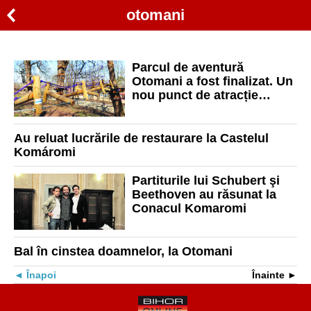
otomani
Parcul de aventură
Otomani a fost finalizat. Un
nou punct de atracție
turistică în județul Bihor
Au reluat lucrările de restaurare la Castelul
Komáromi
Partiturile lui Schubert şi
Beethoven au răsunat la
Conacul Komaromi
Bal în cinstea doamnelor, la Otomani
Înapoi
Înainte