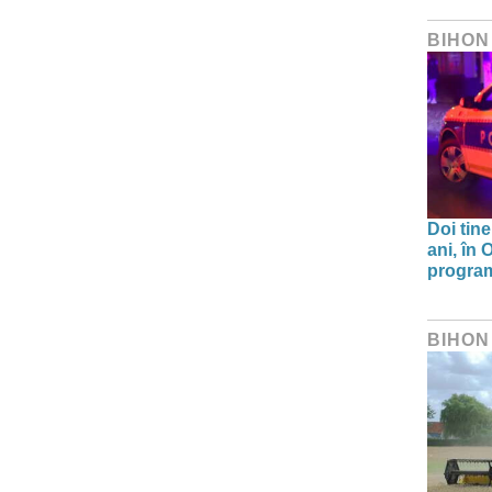
BIHON
Doi tine
ani, în
program 
BIHON