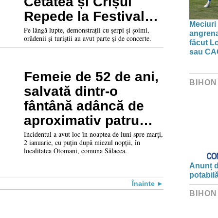
Cetatea și Crișul
Repede la Festivalul
Meciuri 
Medieval Oradea
Pe lângă lupte, demonstrații cu șerpi și șoimi,
angrena
orădenii și turiștii au avut parte și de concerte.
făcut L
sau CA
Femeie de 52 de ani,
BIHON
salvată dintr-o
fântână adâncă de
aproximativ patru
metri de pompierii
Incidentul a avut loc în noaptea de luni spre marți,
2 ianuarie, cu puțin după miezul nopții, în
bihoreni
localitatea Otomani, comuna Sălacea.
Anunț d
potabil
Înainte
BIHON