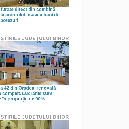
 furate direct din combină.
ția autorului: n-avea bani de
 botezuri
 ŞTIRILE JUDEŢULUI BIHOR
ța 42 din Oradea, renovată
 complet. Lucrările sunt
te în proporție de 90%
 ŞTIRILE JUDEŢULUI BIHOR