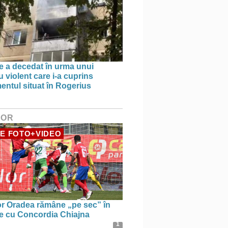
e a decedat în urma unui
 violent care i-a cuprins
entul situat în Rogerius
HOR
E FOTO+VIDEO
r Oradea rămâne „pe sec” în
le cu Concordia Chiajna
1