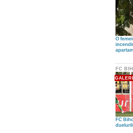
O femei
incendiu
apartam
FC BI
GALERI
FC Biho
dueluri