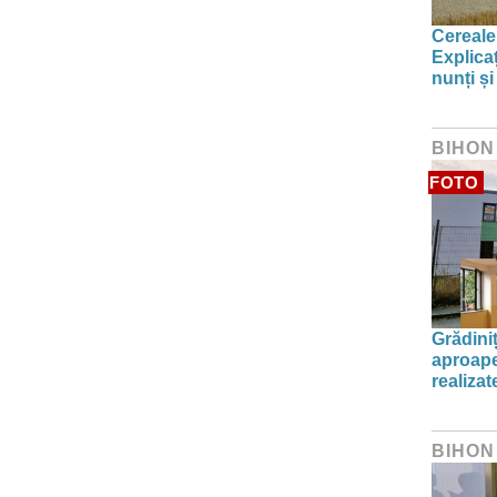
Cereale
Explica
nunți și
BIHON
FOTO
Grădini
aproape
realiza
BIHON