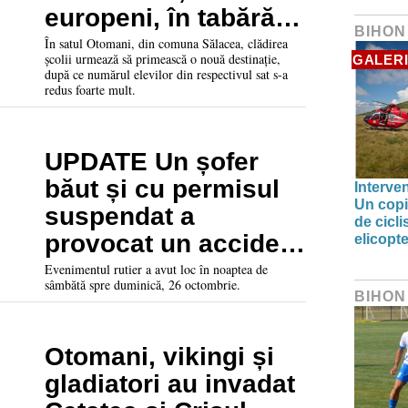
europeni, în tabără
BIHON
pentru copii
În satul Otomani, din comuna Sălacea, clădirea
școlii urmează să primească o nouă destinație,
GALERI
după ce numărul elevilor din respectivul sat s-a
redus foarte mult.
UPDATE Un șofer
băut și cu permisul
Interve
Un copil
suspendat a
de cicl
provocat un accident
elicop
mortal în Bihor. O
Evenimentul rutier a avut loc în noaptea de
sâmbătă spre duminică, 26 octombrie.
tânără și-a pierdut
BIHON
viața
Otomani, vikingi și
gladiatori au invadat