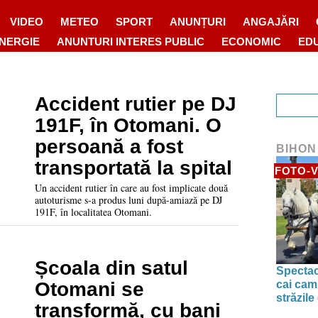
VIDEO
METEO
SPORT
ANUNȚURI
ANGAJĂRI
ENERGIE
ANUNTURI INTERES PUBLIC
ECONOMIC
ED
Accident rutier pe DJ
191F, în Otomani. O
persoană a fost
BIHON
transportată la spital
FOTO-V
Un accident rutier în care au fost implicate două
autoturisme s-a produs luni după-amiază pe DJ
191F, în localitatea Otomani.
Școala din satul
Spectac
cai camp
Otomani se
străzile
transformă, cu bani