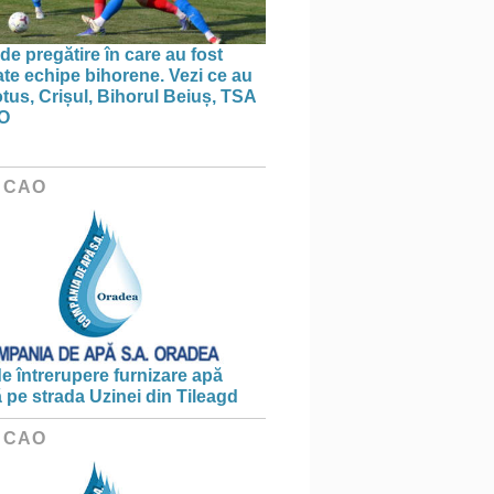
de pregătire în care au fost
te echipe bihorene. Vezi ce au
otus, Crișul, Bihorul Beiuș, TSA
O
 CAO
e întrerupere furnizare apă
ă pe strada Uzinei din Tileagd
 CAO