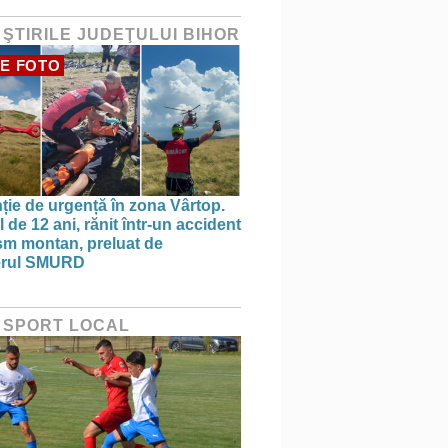
 ŞTIRILE JUDEŢULUI BIHOR
E FOTO
nție de urgență în zona Vârtop.
 de 12 ani, rănit într-un accident
ism montan, preluat de
terul SMURD
 SPORT LOCAL