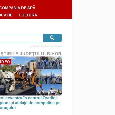
COMPANIA DE APĂ
UCAȚIE
CULTURĂ
powered by
Surfing Waves
 ŞTIRILE JUDEŢULUI BIHOR
IDEO
ol ecvestru în centrul Oradiei:
ioni și atelaje de competiție pe
 orașului