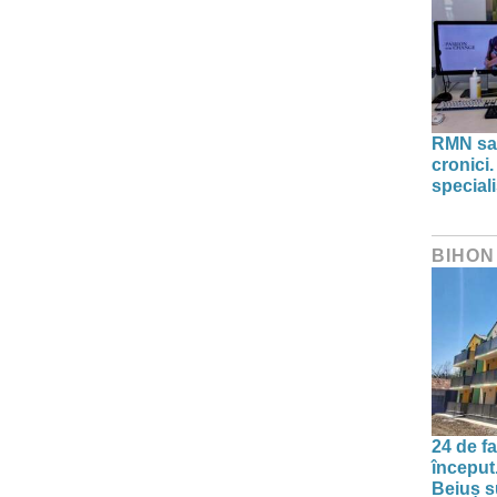
RMN sau
cronici.
speciali
BIHON
24 de f
început
Beiuș s