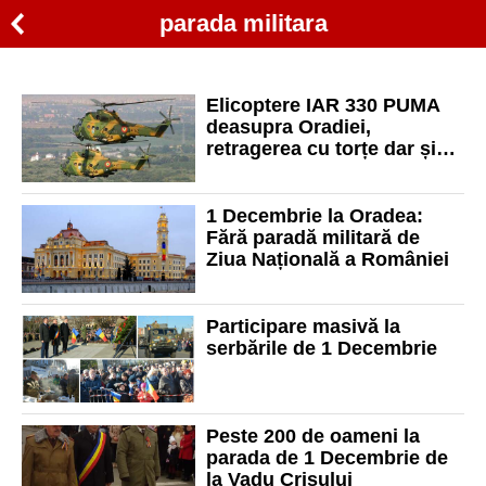
parada militara
Elicoptere IAR 330 PUMA
deasupra Oradiei,
retragerea cu torțe dar și
concert Andra. Află
programul pentru 20 aprilie
1 Decembrie la Oradea:
Fără paradă militară de
Ziua Națională a României
Participare masivă la
serbările de 1 Decembrie
Peste 200 de oameni la
parada de 1 Decembrie de
la Vadu Crișului