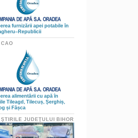
erea furnizării apei potabile în
gheru–Republicii
 CAO
erea alimentării cu apă în
țile Tileagd, Tilecuș, Șerghiș,
og și Fâșca
 ŞTIRILE JUDEŢULUI BIHOR