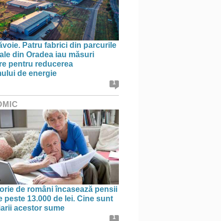
oie. Patru fabrici din parcurile
iale din Oradea iau măsuri
re pentru reducerea
lui de energie
1
OMIC
orie de români încasează pensii
e peste 13.000 de lei. Cine sunt
iarii acestor sume
1