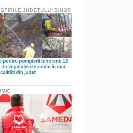
 ŞTIRILE JUDEŢULUI BIHOR
oc pentru pompierii bihoreni: 12
 de vegetație izbucnite în mai
calități din județ
OMIC