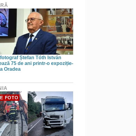
URĂ
 fotograf Ștefan Tóth István
ază 75 de ani printr-o expoziție-
 la Oradea
NIA
E FOTO