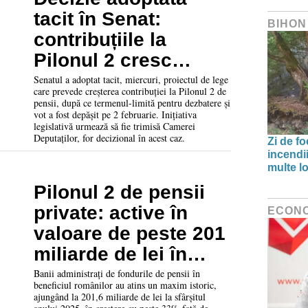
tacit în Senat:
BIHON
contribuțiile la
Pilonul 2 cresc
etapizat până în 2027
Senatul a adoptat tacit, miercuri, proiectul de lege
care prevede creșterea contribuției la Pilonul 2 de
pensii, după ce termenul-limită pentru dezbatere și
vot a fost depășit pe 2 februarie. Inițiativa
legislativă urmează să fie trimisă Camerei
Deputaților, for decizional în acest caz.
Zi de f
incendii
multe lo
Pilonul 2 de pensii
private: active în
ECON
valoare de peste 201
miliarde de lei în
anul 2025
Banii administrați de fondurile de pensii în
beneficiul românilor au atins un maxim istoric,
ajungând la 201,6 miliarde de lei la sfârșitul