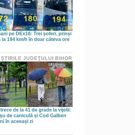
ani pe DEx16: Trei șoferi, prinși
 la 194 km/h în doar câteva ore
 ŞTIRILE JUDEŢULUI BIHOR
trece de la 41 de grade la vijelii:
u de caniculă și Cod Galben
ni în aceeași zi