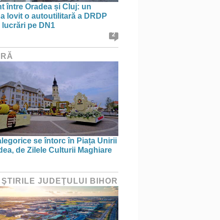
t între Oradea și Cluj: un
a lovit o autoutilitară a DRDP
n lucrări pe DN1
2
URĂ
legorice se întorc în Piața Unirii
ea, de Zilele Culturii Maghiare
 ŞTIRILE JUDEŢULUI BIHOR