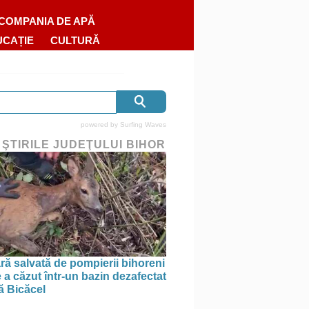
COMPANIA DE APĂ
UCAȚIE
CULTURĂ
powered by
Surfing Waves
 ŞTIRILE JUDEŢULUI BIHOR
ră salvată de pompierii bihoreni
 a căzut într-un bazin dezafectat
ă Bicăcel