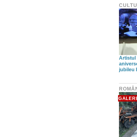
CULT
Artistul
aniverse
jubileu
ROMÂ
GALERI