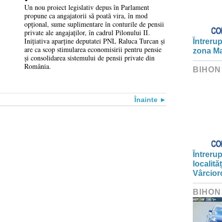
Pilonului II
Un nou proiect legislativ depus în Parlament
propune ca angajatorii să poată vira, în mod
opțional, sume suplimentare în conturile de pensii
private ale angajaților, în cadrul Pilonului II.
Inițiativa aparține deputatei PNL Raluca Turcan și
Întrerup
are ca scop stimularea economisirii pentru pensie
zona Ma
și consolidarea sistemului de pensii private din
România.
BIHON
Înainte
Întrerup
localită
Vârcior
BIHON