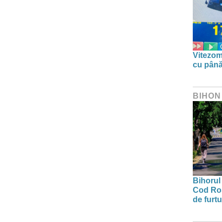
Vitezom
cu până
BIHON
Bihorul 
Cod Roș
de furtu