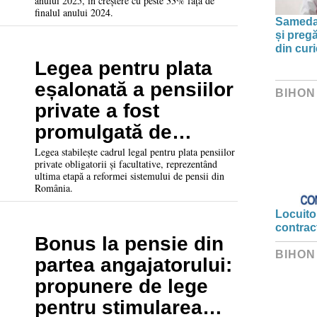
anului 2025, în creștere cu peste 33% față de
finalul anului 2024.
Sameday
și preg
din curi
Legea pentru plata
eșalonată a pensiilor
BIHON
private a fost
promulgată de
Nicușor Dan
Legea stabilește cadrul legal pentru plata pensiilor
private obligatorii și facultative, reprezentând
ultima etapă a reformei sistemului de pensii din
România.
Locuitor
contrac
Bonus la pensie din
BIHON
partea angajatorului:
propunere de lege
pentru stimularea