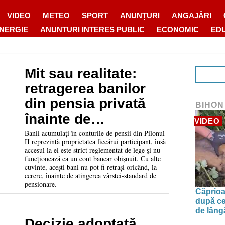
VIDEO
METEO
SPORT
ANUNȚURI
ANGAJĂRI
ENERGIE
ANUNTURI INTERES PUBLIC
ECONOMIC
ED
Mit sau realitate:
retragerea banilor
din pensia privată
BIHON
înainte de
VIDEO
pensionare
Banii acumulați în conturile de pensii din Pilonul
II reprezintă proprietatea fiecărui participant, însă
accesul la ei este strict reglementat de lege și nu
funcționează ca un cont bancar obișnuit. Cu alte
cuvinte, acești bani nu pot fi retrași oricând, la
cerere, înainte de atingerea vârstei-standard de
pensionare.
Căprioa
după ce
de lâng
Decizie adoptată