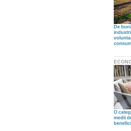
De bunăv
industr
volunta
consumu
ECON
O categ
medii d
benefic