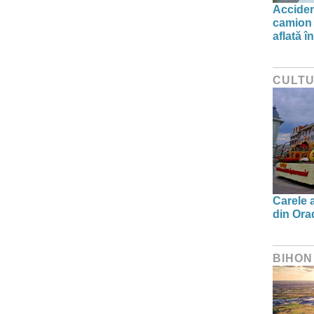
Acciden
camion 
aflată î
CULT
Carele a
din Orad
BIHON