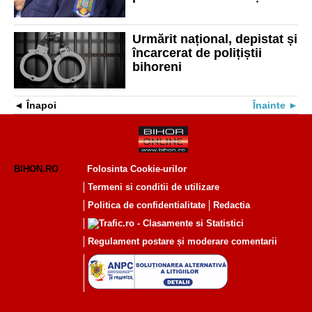
Urmărit național, depistat și
încarcerat de polițiștii
bihoreni
Înapoi
Înainte
BIHON.RO
Folosinta Cookie-urilor
Termeni si conditii de utilizare
Politica de confidentialitate
Redactia
Regulament postare și moderare comentarii