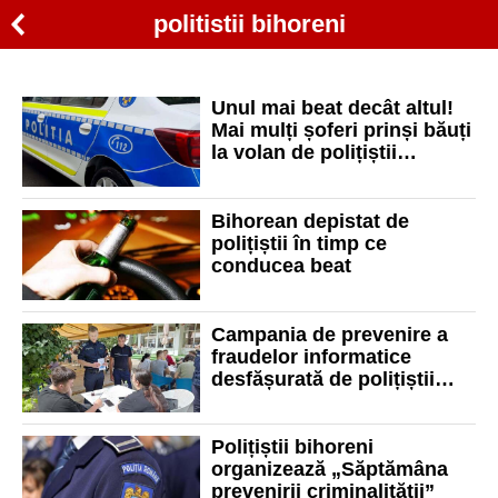
politistii bihoreni
Unul mai beat decât altul!
Mai mulți șoferi prinși băuți
la volan de polițiștii
bihoreni
Bihorean depistat de
polițiștii în timp ce
conducea beat
Campania de prevenire a
fraudelor informatice
desfășurată de polițiștii
bihoreni
Polițiștii bihoreni
organizează „Săptămâna
prevenirii criminalității”